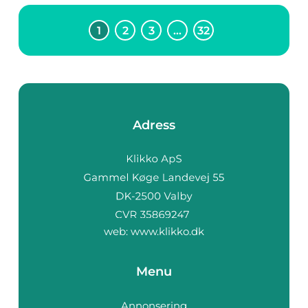
1
2
3
…
32
Adress
web:
www.klikko.dk
Menu
Annonsering