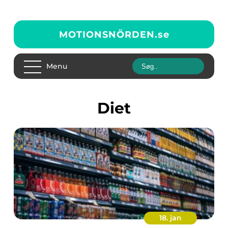
MOTIONSNÖRDEN.
se
Menu
Diet
18. jan