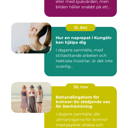
eller med sjukvården, men
bilden håller snabbt på att
ändras...
12. dec
Hur en naprapat i Kungälv
kan hjälpa dig
I dagens samhälle, med
stillasittande arbeten och
hektiska livsstilar, är det inte
ovanlig...
30. nov
Behandlingshem för
kvinnor: En stödjande oas
för återhämtning
I dagens samhälle, där
utmaningarna för kvinnor
med psykisk ohälsa och