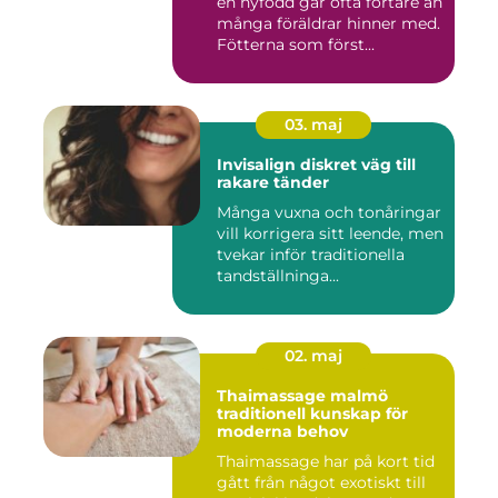
en nyfödd går ofta fortare än
många föräldrar hinner med.
Fötterna som först...
03. maj
Invisalign diskret väg till
rakare tänder
Många vuxna och tonåringar
vill korrigera sitt leende, men
tvekar inför traditionella
tandställninga...
02. maj
Thaimassage malmö
traditionell kunskap för
moderna behov
Thaimassage har på kort tid
gått från något exotiskt till