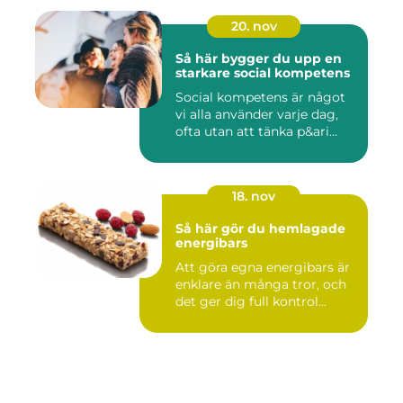
20. nov
Så här bygger du upp en
starkare social kompetens
Social kompetens är något
vi alla använder varje dag,
ofta utan att tänka p&ari...
18. nov
Så här gör du hemlagade
energibars
Att göra egna energibars är
enklare än många tror, och
det ger dig full kontrol...