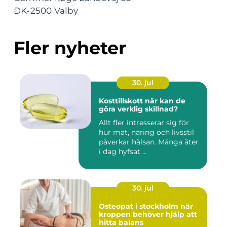
DK-2500 Valby
Fler nyheter
30. jul
Kosttillskott när kan de
göra verklig skillnad?
Allt fler intresserar sig för
hur mat, näring och livsstil
påverkar hälsan. Många äter
i dag hyfsat ...
30. jul
Osteopat i stockholm när
kroppen behöver hjälp att
hitta balans