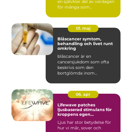
en självklar del av vardagen
för många som...
01. maj
Blåscancer symtom,
behandling och livet runt
omkring
blåscancer är en
cancersjukdom som ofta
beskrivs som den
bortglömda inom
cancervården, trots att den...
06. apr
Lifewave patches
ljusbaserad stimulans för
kroppens egen
återhämtning
Ljus har stor betydelse för
hur vi mår, sover och