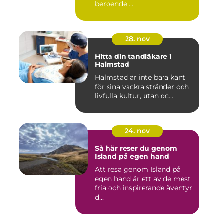
beroende ...
28. nov
Hitta din tandläkare i
Halmstad
Halmstad är inte bara känt
för sina vackra stränder och
livfulla kultur, utan oc...
24. nov
Så här reser du genom
Island på egen hand
Att resa genom Island på
egen hand är ett av de mest
fria och inspirerande äventyr
d...