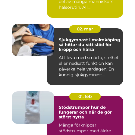
del av många människors
hälsorutin. All...
02. mar
Sjukgymnast i malmköping
så hittar du rätt stöd för
kropp och hälsa
Att leva med smärta, stelhet
eller nedsatt funktion kan
påverka hela vardagen. En
kunnig sjukgymnast...
01. feb
Stödstrumpor hur de
fungerar och när de gör
störst nytta
Många förknippar
stödstrumpor med äldre