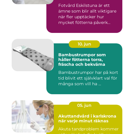
Fotvård Eskilstuna är ett
ämne som blir allt viktigare
när fler upptäcker hur
mycket fötterna påverk...
10. jun
Bambustrumpor som
håller fötterna torra,
fräscha och bekväma
Bambustrumpor har på kort
tid blivit ett självklart val för
många som vill ha ...
05. jun
Akuttandvård i karlskrona
när varje minut räknas
Akuta tandproblem kommer