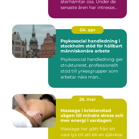
återhämtar oss. Under de
senaste åren har intresse...
04. apr
Psykosocial handledning i
stockholm stöd för hållbart
människonära arbete
Psykosocial handledning ger
strukturerat, professionellt
stöd till yrkesgrupper som
arbetar nära män...
26. mar
Massage i kristianstad
vägen till mindre stress och
mer energi i vardagen
Massage har gått från att
vara lyx till att bli en självklar