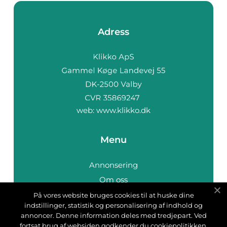
Adress
web:
www.klikko.dk
Menu
Annonsering
Om oss
Cookies
På vores website bruges cookies til at huske dine
indstillinger, statistik og personalisering af indhold og
Kontakta oss
annoncer. Denne information deles med tredjepart. Ved
Sitemap
fortsat brug af websiden godkender du cookiepolitikken.