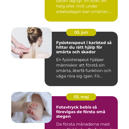
sällan lägligt. En kväll, en
helg eller mitt under
arbetsdagen kan smärtan ...
03. jun
Fysioterapeut i karlstad så
hittar du rätt hjälp för
smärta och skador
En fysioterapeut hjälper
människor att förstå sin
smärta, återfå funktion och
våga röra sig igen. Fö...
03. maj
Fotavtryck bebis så
förevigas de första små
stegen
De första månaderna med