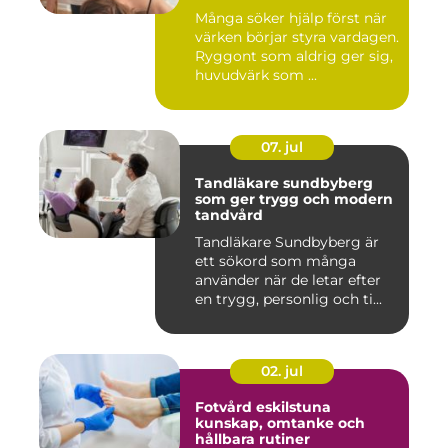
Många söker hjälp först när
värken börjar styra vardagen.
Ryggont som aldrig ger sig,
huvudvärk som ...
07. jul
Tandläkare sundbyberg
som ger trygg och modern
tandvård
Tandläkare Sundbyberg är
ett sökord som många
använder när de letar efter
en trygg, personlig och ti...
02. jul
Fotvård eskilstuna
kunskap, omtanke och
hållbara rutiner