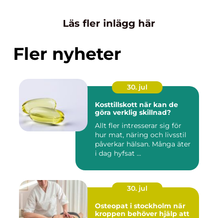
Läs fler inlägg här
Fler nyheter
30. jul
Kosttillskott när kan de
göra verklig skillnad?
Allt fler intresserar sig för
hur mat, näring och livsstil
påverkar hälsan. Många äter
i dag hyfsat ...
30. jul
Osteopat i stockholm när
kroppen behöver hjälp att