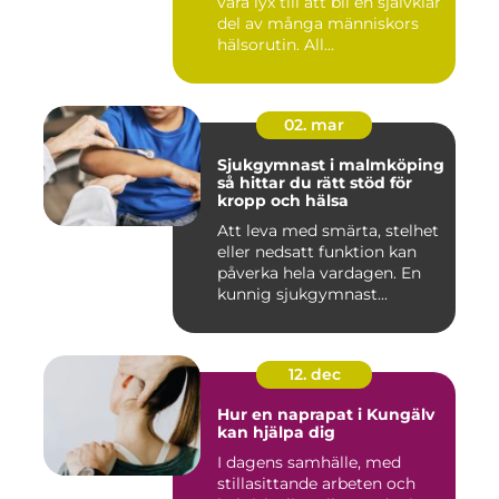
vara lyx till att bli en självklar
del av många människors
hälsorutin. All...
02. mar
Sjukgymnast i malmköping
så hittar du rätt stöd för
kropp och hälsa
Att leva med smärta, stelhet
eller nedsatt funktion kan
påverka hela vardagen. En
kunnig sjukgymnast...
12. dec
Hur en naprapat i Kungälv
kan hjälpa dig
I dagens samhälle, med
stillasittande arbeten och