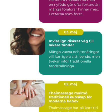
en nyfödd går ofta fortare än
många föräldrar hinner med.
Fötterna som först...
03. maj
Invisalign diskret väg till
rakare tänder
Många vuxna och tonåringar
vill korrigera sitt leende, men
tvekar inför traditionella
tandställninga...
02. maj
Thaimassage malmö
traditionell kunskap för
moderna behov
Thaimassage har på kort tid