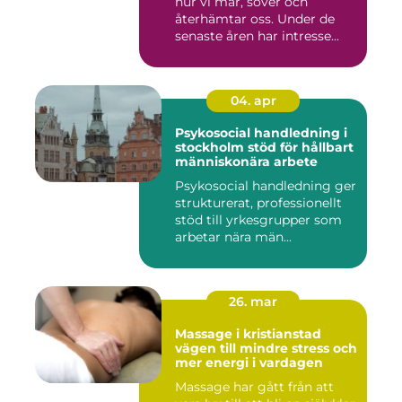
hur vi mår, sover och
återhämtar oss. Under de
senaste åren har intresse...
04. apr
Psykosocial handledning i
stockholm stöd för hållbart
människonära arbete
Psykosocial handledning ger
strukturerat, professionellt
stöd till yrkesgrupper som
arbetar nära män...
26. mar
Massage i kristianstad
vägen till mindre stress och
mer energi i vardagen
Massage har gått från att