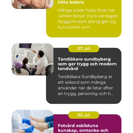
hitta balans
Många söker hjälp först när
värken börjar styra vardagen.
Ryggont som aldrig ger sig,
huvudvärk som ...
07. jul
Tandläkare sundbyberg
som ger trygg och modern
tandvård
Tandläkare Sundbyberg är
ett sökord som många
använder när de letar efter
en trygg, personlig och ti...
02. jul
Fotvård eskilstuna
kunskap, omtanke och