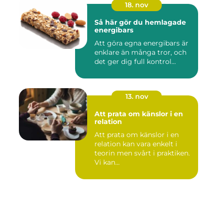
18. nov
Så här gör du hemlagade
energibars
Att göra egna energibars är
enklare än många tror, och
det ger dig full kontrol...
13. nov
Att prata om känslor i en
relation
Att prata om känslor i en
relation kan vara enkelt i
teorin men svårt i praktiken.
Vi kan...