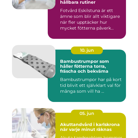
hållbara rutiner
Fotvård Eskilstuna är ett
ämne som blir allt viktigare
när fler upptäcker hur
mycket fötterna påverk...
10. jun
Bambustrumpor som
håller fötterna torra,
fräscha och bekväma
Bambustrumpor har på kort
tid blivit ett självklart val för
många som vill ha ...
05. jun
Akuttandvård i karlskrona
när varje minut räknas
Akuta tandproblem kommer