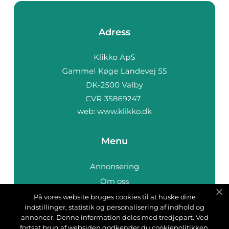
Adress
web:
www.klikko.dk
Menu
Annonsering
Om oss
Cookies
På vores website bruges cookies til at huske dine
indstillinger, statistik og personalisering af indhold og
Kontakta oss
annoncer. Denne information deles med tredjepart. Ved
Sitemap
fortsat brug af websiden godkender du cookiepolitikken.