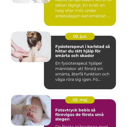
sällan lägligt. En kväll, en
helg eller mitt under
arbetsdagen kan smärtan ...
03. jun
Fysioterapeut i karlstad så
hittar du rätt hjälp för
smärta och skador
En fysioterapeut hjälper
människor att förstå sin
smärta, återfå funktion och
våga röra sig igen. Fö...
03. maj
Fotavtryck bebis så
förevigas de första små
stegen
De första månaderna med