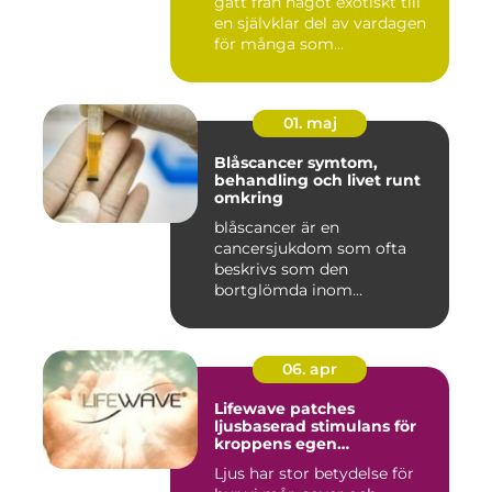
gått från något exotiskt till
en självklar del av vardagen
för många som...
01. maj
Blåscancer symtom,
behandling och livet runt
omkring
blåscancer är en
cancersjukdom som ofta
beskrivs som den
bortglömda inom
cancervården, trots att den...
06. apr
Lifewave patches
ljusbaserad stimulans för
kroppens egen
återhämtning
Ljus har stor betydelse för