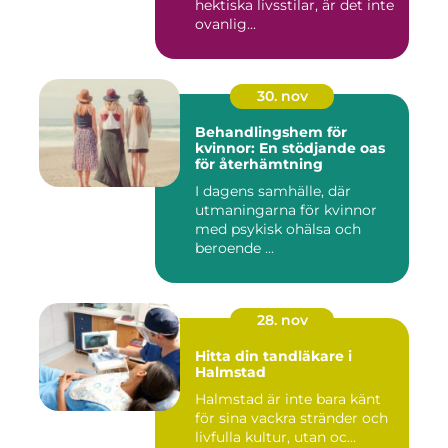
hektiska livsstilar, är det inte
ovanlig...
30. nov
Behandlingshem för
kvinnor: En stödjande oas
för återhämtning
I dagens samhälle, där
utmaningarna för kvinnor
med psykisk ohälsa och
beroende ...
28. nov
Hitta din tandläkare i
Halmstad
Halmstad är inte bara känt
för sina vackra stränder och
livfulla kultur, utan oc...