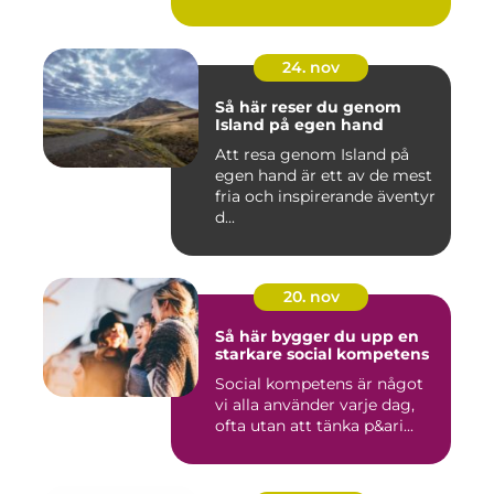
24. nov
Så här reser du genom
Island på egen hand
Att resa genom Island på
egen hand är ett av de mest
fria och inspirerande äventyr
d...
20. nov
Så här bygger du upp en
starkare social kompetens
Social kompetens är något
vi alla använder varje dag,
ofta utan att tänka p&ari...