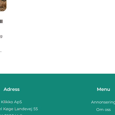
ll
ig
Adress
Menu
Annonserin
Om oss