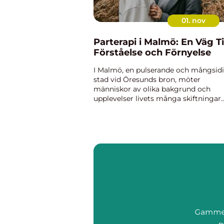
01. nov
Parterapi i Malmö: En Väg Ti
Förståelse och Förnyelse
I Malmö, en pulserande och mångsid
stad vid Öresunds bron, möter
människor av olika bakgrund och
upplevelser livets många skiftningar.
Såsom i alla relationer, medför tiden
ibland även utmaningar f&ou...