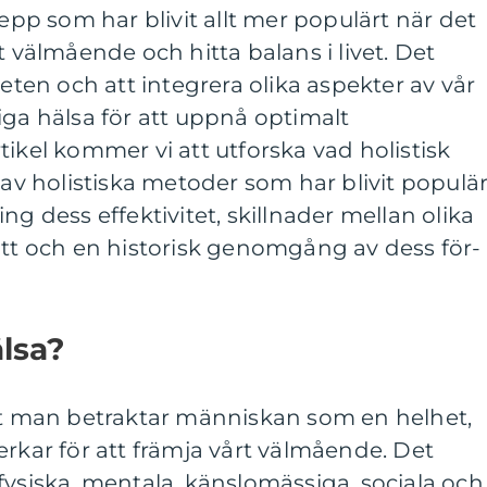
repp som har blivit allt mer populärt när det
t välmående och hitta balans i livet. Det
heten och att integrera olika aspekter av vår
iga hälsa för att uppnå optimalt
tikel kommer vi att utforska vad holistisk
 av holistiska metoder som har blivit populär
ng dess effektivitet, skillnader mellan olika
ätt och en historisk genomgång av dess för-
älsa?
att man betraktar människan som en helhet,
erkar för att främja vårt välmående. Det
fysiska, mentala, känslomässiga, sociala och