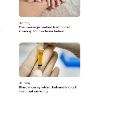
02. maj
Thaimassage malmö traditionell
r
kunskap för moderna behov
r
01. maj
Blåscancer symtom, behandling och
livet runt omkring