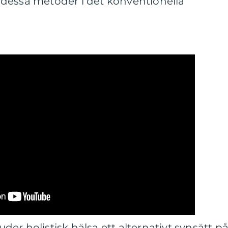
dessa metoder i det konventionella
er holistisk hälsa ett alternativt synsätt p