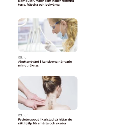
Bambustrumpor som håller fötterna
torra, fräscha och bekväma
05. jun
Akuttandvård i karlskrona när varje
minut räknas
03. jun
Fysioterapeut i karlstad så hittar du
rätt hjälp för smärta och skador