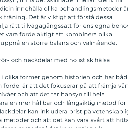
syn, finns det skillnader mellan dem. Till
dicin innehålla olika behandlingsmetoder ä
sk träning. Det är viktigt att förstå dessa
älja rätt tillvägagångssätt för ens egna beho
t vara fördelaktigt att kombinera olika
tt uppnå en större balans och välmående.
ör- och nackdelar med holistisk hälsa
ts i olika former genom historien och har bå
 fördel är att det fokuserar på att främja vår
ivåer och att det tar hänsyn till hela
ara en mer hållbar och långsiktig metod för
ackdelar kan inkludera brist på vetenskapli
ka metoder och att det kan vara svårt att hitt