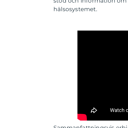
stöd och information om 
hälsosystemet.
Sammanfattningsvis erbjud