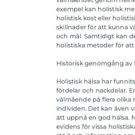
välmåendet genom helhets
exempel kan holistisk me
holistisk kost eller holisti
skillnader för att kunna v
och mål. Samtidigt kan de
holistiska metoder för a
Historisk genomgång av f
Holistisk hälsa har funni
fördelar och nackdelar. En
välmående på flera olika n
individen. Det kan även v
att uppnå en god hälsa. N
evidens för vissa holistis