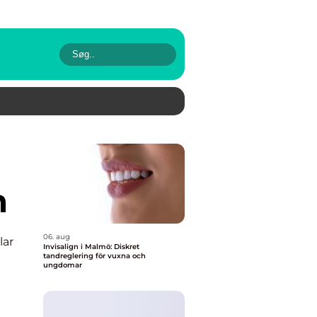
n
06. aug
lar
Invisalign i Malmö: Diskret
tandreglering för vuxna och
ungdomar