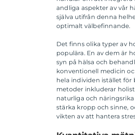
andliga aspekter av vår 
själva utifrån denna helh
optimalt välbefinnande.
Det finns olika typer av h
populära. En av dem är ho
syn på hälsa och behan
konventionell medicin och
hela individen istället f
metoder inkluderar holist
naturliga och näringsrika l
stärka kropp och sinne, o
vikten av att hantera stres