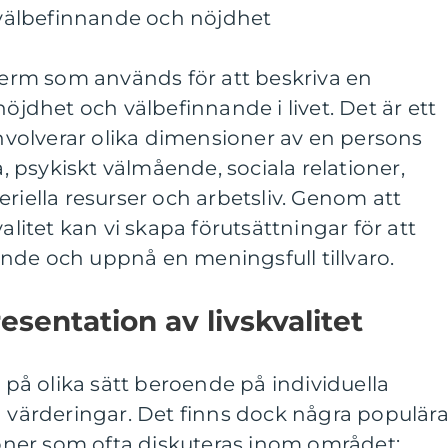
å välbefinnande och nöjdhet
 term som används för att beskriva en
nöjdhet och välbefinnande i livet. Det är ett
olverar olika dimensioner av en persons
a, psykiskt välmående, sociala relationer,
riella resurser och arbetsliv. Genom att
valitet kan vi skapa förutsättningar för att
nde och uppnå en meningsfull tillvaro.
sentation av livskvalitet
s på olika sätt beroende på individuella
a värderingar. Det finns dock några populär
ner som ofta diskuteras inom området: