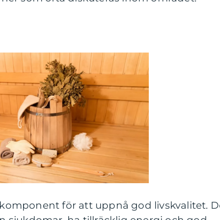
l komponent för att uppnå god livskvalitet. D