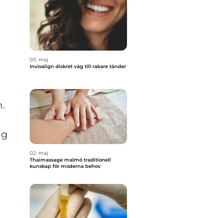
03. maj
Invisalign diskret väg till rakare tänder
n.
ng
02. maj
Thaimassage malmö traditionell
kunskap för moderna behov