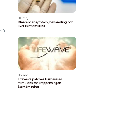
01. maj
Blåscancer symtom, behandling och
livet runt omkring
en
06. apr
Lifewave patches ljusbaserad
stimulans för kroppens egen
återhämtning