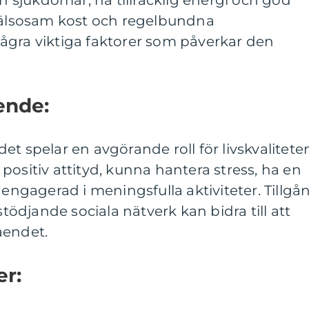
ån sjukdomar, ha tillräcklig energi och god
 hälsosam kost och regelbundna
ågra viktiga faktorer som påverkar den
ende:
t spelar en avgörande roll för livskvalitete
positiv attityd, kunna hantera stress, ha en
 engagerad i meningsfulla aktiviteter. Tillgå
stödjande sociala nätverk kan bidra till att
åendet.
er: