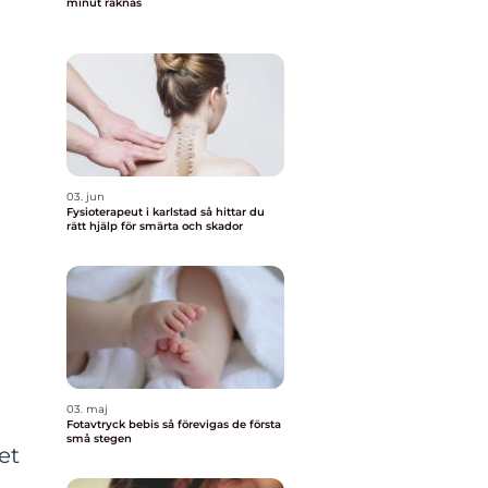
minut räknas
03. jun
Fysioterapeut i karlstad så hittar du
rätt hjälp för smärta och skador
03. maj
Fotavtryck bebis så förevigas de första
små stegen
et