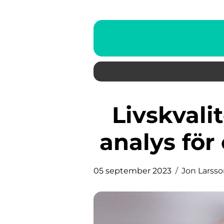
Livskvalitet: En djupgående
analys för
05 september 2023
Jon Larss