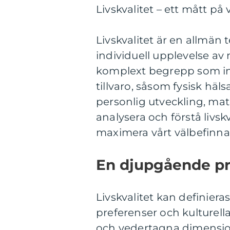
Livskvalitet – ett mått p
Livskvalitet är en allmän
individuell upplevelse av 
komplext begrepp som inv
tillvaro, såsom fysisk häls
personlig utveckling, mate
analysera och förstå livsk
maximera vårt välbefinna
En djupgående pre
Livskvalitet kan definiera
preferenser och kulturell
och vedertagna dimensio