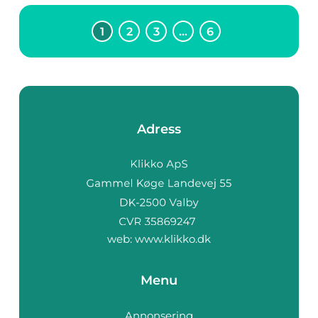
1
2
3
…
6
Adress
web:
www.klikko.dk
Menu
Annonsering