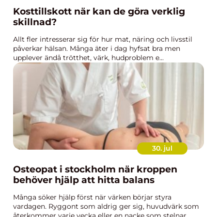
Kosttillskott när kan de göra verklig
skillnad?
Allt fler intresserar sig för hur mat, näring och livsstil
påverkar hälsan. Många äter i dag hyfsat bra men
upplever ändå trötthet, värk, hudproblem e...
30. jul
Osteopat i stockholm när kroppen
behöver hjälp att hitta balans
Många söker hjälp först när värken börjar styra
vardagen. Ryggont som aldrig ger sig, huvudvärk som
återkommer varje vecka eller en nacke som stelnar ...