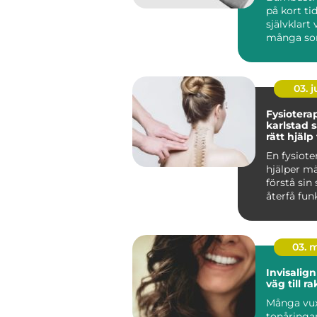
på kort tid
självklart 
många som 
03. 
Fysiotera
karlstad så hittar du
rätt hjälp
och skad
En fysiote
hjälper mä
förstå sin
återfå fun
våga röra 
Fö...
03. 
Invisalign diskre
väg till r
Många vu
tonåringar