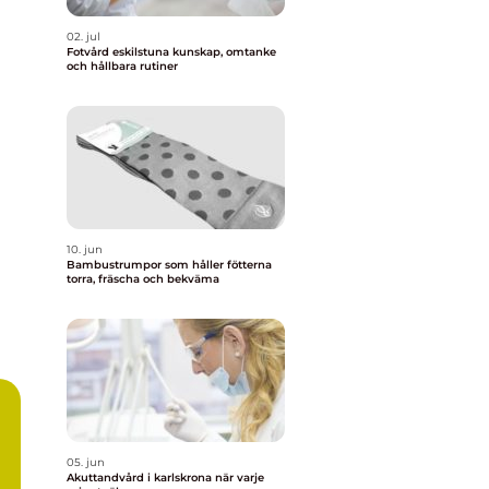
02. jul
Fotvård eskilstuna kunskap, omtanke
och hållbara rutiner
10. jun
Bambustrumpor som håller fötterna
torra, fräscha och bekväma
05. jun
ns
Akuttandvård i karlskrona när varje