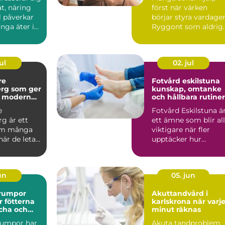
t, näring
först när värken
il påverkar
börjar styra vardage
nga äter i
Ryggont som aldrig
...
ger sig, huvudvärk
som ...
ul
02. jul
re
Fotvård eskilstuna
rg som ger
kunskap, omtanke
h modern
och hållbara rutiner
e
Fotvård Eskilstuna ä
g är ett
ett ämne som blir all
om många
viktigare när fler
är de letar
upptäcker hur
rygg,
mycket fötterna
ch ti...
påverk...
jun
05. jun
rumpor
Akuttandvård i
r fötterna
karlskrona när varje
scha och
minut räknas
umpor har
Akuta tandproblem