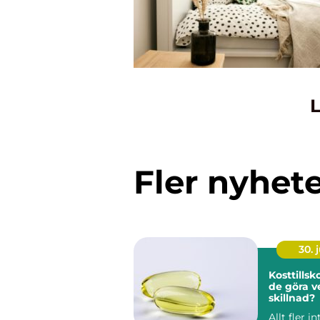
L
Fler nyhet
30. j
Kosttillskott nä
de göra v
skillnad?
Allt fler i