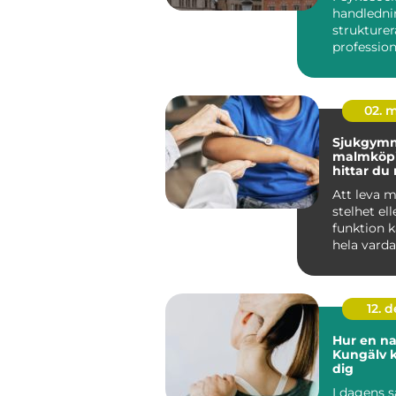
människo
handledni
arbete
strukturer
professione
yrkesgru
arbetar nä
02. 
Sjukgymn
malmköpin
hittar du 
kropp och
Att leva 
stelhet el
funktion 
hela vard
kunnig sj
12. 
Hur en na
Kungälv k
dig
I dagens s