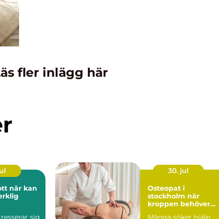
äs fler inlägg här
er
ul
30. jul
r kan
Osteopat i
erklig
stockholm när
kroppen behöver
hjälp att hitta bala
ntresserar sig
Många söker hjälp