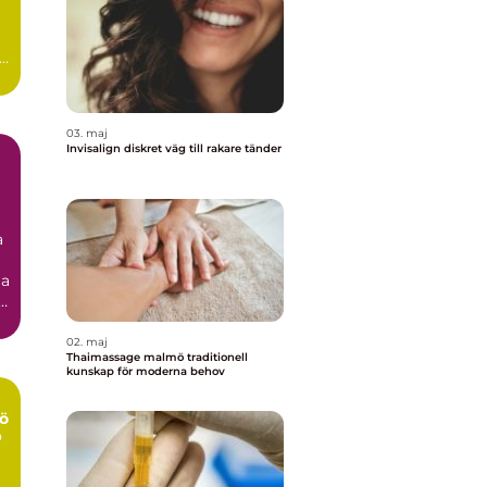
03. maj
Invisalign diskret väg till rakare tänder
a
ga
.
02. maj
Thaimassage malmö traditionell
kunskap för moderna behov
ö
p