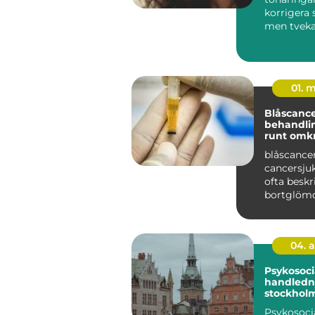
korrigera s
men tveka
traditionel
tandställni
01. 
Blåscancer symt
behandlin
runt omk
blåscancer
cancersj
ofta besk
bortglöm
cancervård
att den...
04. 
Psykosoci
handledni
stockholm stöd f
hållbart
Psykosoci