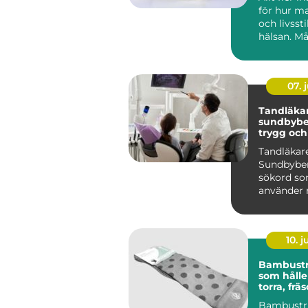
för hur ma
och livsst
hälsan. Må
dag hyfsat 
07. j
Tandläka
sundbybe
trygg oc
tandvård
Tandläkar
Sundbyber
sökord s
använder n
efter en t
personlig o
10. 
Bambust
som hålle
torra, frä
bekväma
Bambustr