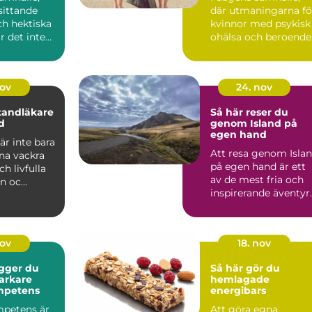
sittande
där utmaningarna fö
ch hektiska
kvinnor med psykisk
är det inte
ohälsa och beroende
...
nov
24. nov
 tandläkare
Så här reser du
d
genom Island på
egen hand
r inte bara
Att resa genom Isla
ina vackra
på egen hand är ett
ch livfulla
av de mest fria och
n oc...
inspirerande äventyr
d...
nov
18. nov
gger du
Så här gör du
arkare
hemlagade
ompetens
energibars
mpetens är
Att göra egna