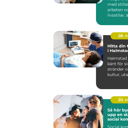
med stilla
arbeten o
livsstilar, 
ovanlig...
28. 
Hitta din
i Halmsta
Halmstad ä
känt för s
stränder o
kultur, uta
20. 
Så här by
upp en st
social k
Social ko