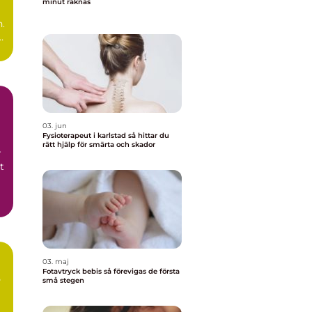
minut räknas
n.
03. jun
Fysioterapeut i karlstad så hittar du
rätt hjälp för smärta och skador
r
t
03. maj
Fotavtryck bebis så förevigas de första
små stegen