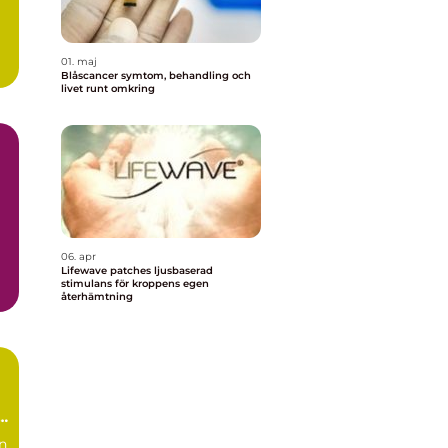
01. maj
Blåscancer symtom, behandling och
livet runt omkring
06. apr
Lifewave patches ljusbaserad
stimulans för kroppens egen
återhämtning
ch
n