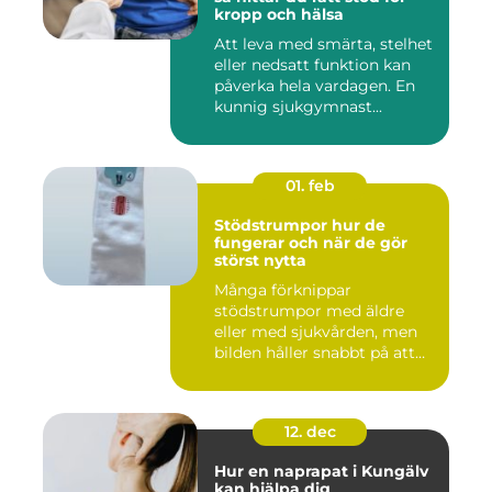
kropp och hälsa
Att leva med smärta, stelhet
eller nedsatt funktion kan
påverka hela vardagen. En
kunnig sjukgymnast...
01. feb
Stödstrumpor hur de
fungerar och när de gör
störst nytta
Många förknippar
stödstrumpor med äldre
eller med sjukvården, men
bilden håller snabbt på att
ändras...
12. dec
Hur en naprapat i Kungälv
kan hjälpa dig