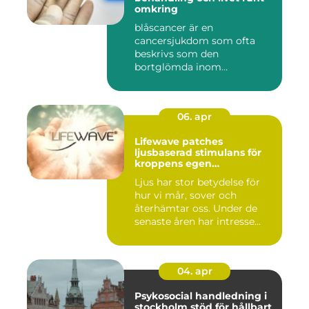
omkring
blåscancer är en
cancersjukdom som ofta
beskrivs som den
bortglömda inom
cancervården, trots att den...
06. apr
Lifewave patches
ljusbaserad stimulans för
kroppens egen
återhämtning
Ljus har stor betydelse för
hur vi mår, sover och
återhämtar oss. Under de
senaste åren har intresse...
04. apr
Psykosocial handledning i
stockholm stöd för hållbart