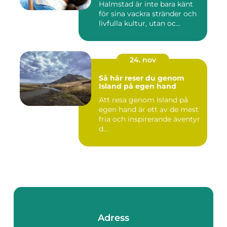
Halmstad är inte bara känt
för sina vackra stränder och
livfulla kultur, utan oc...
24. nov
Så här reser du genom
Island på egen hand
Att resa genom Island på
egen hand är ett av de mest
fria och inspirerande äventyr
d...
Adress