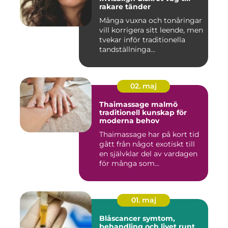
rakare tänder
Många vuxna och tonåringar
vill korrigera sitt leende, men
tvekar inför traditionella
tandställninga...
02. maj
Thaimassage malmö
traditionell kunskap för
moderna behov
Thaimassage har på kort tid
gått från något exotiskt till
en självklar del av vardagen
för många som...
01. maj
Blåscancer symtom,
behandling och livet runt