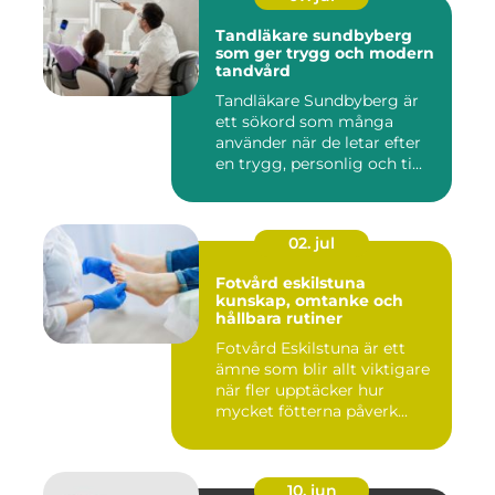
Tandläkare sundbyberg
som ger trygg och modern
tandvård
Tandläkare Sundbyberg är
ett sökord som många
använder när de letar efter
en trygg, personlig och ti...
02. jul
Fotvård eskilstuna
kunskap, omtanke och
hållbara rutiner
Fotvård Eskilstuna är ett
ämne som blir allt viktigare
när fler upptäcker hur
mycket fötterna påverk...
10. jun