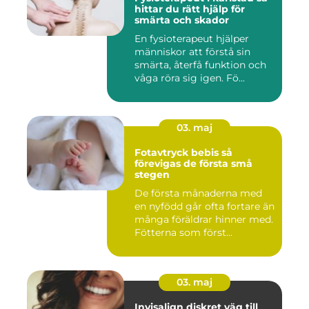
hittar du rätt hjälp för
smärta och skador
En fysioterapeut hjälper
människor att förstå sin
smärta, återfå funktion och
våga röra sig igen. Fö...
03. maj
Fotavtryck bebis så
förevigas de första små
stegen
De första månaderna med
en nyfödd går ofta fortare än
många föräldrar hinner med.
Fötterna som först...
03. maj
Invisalign diskret väg till