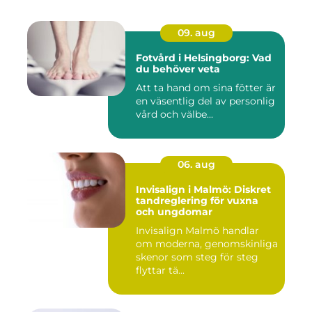
09. aug
Fotvård i Helsingborg: Vad
du behöver veta
Att ta hand om sina fötter är
en väsentlig del av personlig
vård och välbe...
06. aug
Invisalign i Malmö: Diskret
tandreglering för vuxna
och ungdomar
Invisalign Malmö handlar
om moderna, genomskinliga
skenor som steg för steg
flyttar tä...