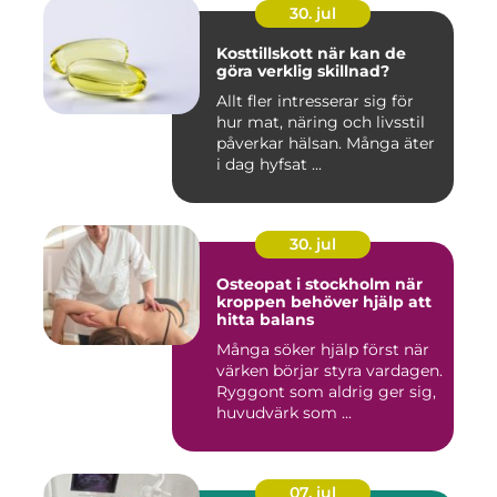
30. jul
Kosttillskott när kan de
göra verklig skillnad?
Allt fler intresserar sig för
hur mat, näring och livsstil
påverkar hälsan. Många äter
i dag hyfsat ...
30. jul
Osteopat i stockholm när
kroppen behöver hjälp att
hitta balans
Många söker hjälp först när
värken börjar styra vardagen.
Ryggont som aldrig ger sig,
huvudvärk som ...
07. jul