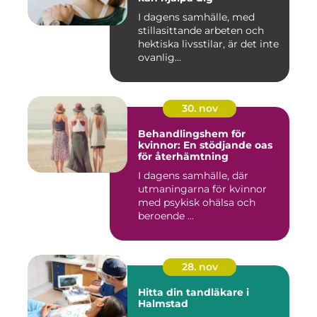
I dagens samhälle, med
stillasittande arbeten och
hektiska livsstilar, är det inte
ovanlig...
30. nov
Behandlingshem för
kvinnor: En stödjande oas
för återhämtning
I dagens samhälle, där
utmaningarna för kvinnor
med psykisk ohälsa och
beroende ...
28. nov
Hitta din tandläkare i
Halmstad