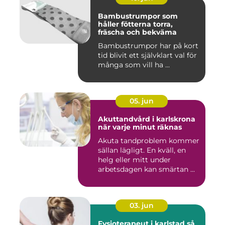
Bambustrumpor som
håller fötterna torra,
fräscha och bekväma
Bambustrumpor har på kort
tid blivit ett självklart val för
många som vill ha ...
05. jun
Akuttandvård i karlskrona
när varje minut räknas
Akuta tandproblem kommer
sällan lägligt. En kväll, en
helg eller mitt under
arbetsdagen kan smärtan ...
03. jun
Fysioterapeut i karlstad så