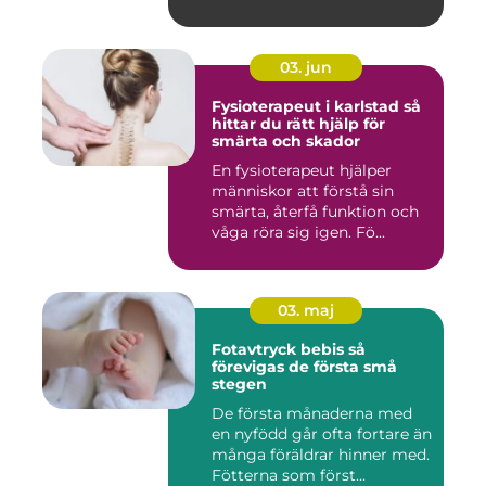
03. jun
Fysioterapeut i karlstad så
hittar du rätt hjälp för
smärta och skador
En fysioterapeut hjälper
människor att förstå sin
smärta, återfå funktion och
våga röra sig igen. Fö...
03. maj
Fotavtryck bebis så
förevigas de första små
stegen
De första månaderna med
en nyfödd går ofta fortare än
många föräldrar hinner med.
Fötterna som först...