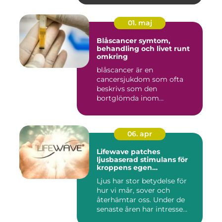
01. maj
Blåscancer symtom,
behandling och livet runt
omkring
blåscancer är en
cancersjukdom som ofta
beskrivs som den
bortglömda inom
cancervården, trots att den...
06. apr
Lifewave patches
ljusbaserad stimulans för
kroppens egen
återhämtning
Ljus har stor betydelse för
hur vi mår, sover och
återhämtar oss. Under de
senaste åren har intresse...