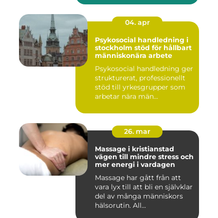
04. apr
Psykosocial handledning i
stockholm stöd för hållbart
människonära arbete
Psykosocial handledning ger
strukturerat, professionellt
stöd till yrkesgrupper som
arbetar nära män...
26. mar
Massage i kristianstad
vägen till mindre stress och
mer energi i vardagen
Massage har gått från att
vara lyx till att bli en självklar
del av många människors
hälsorutin. All...