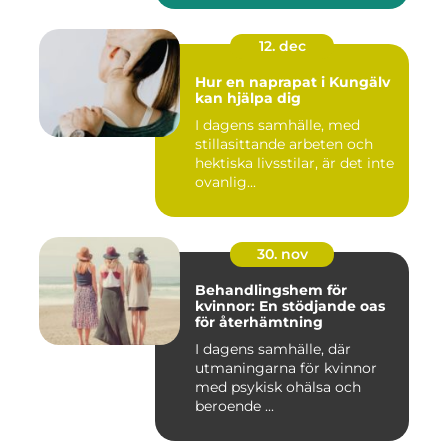
12. dec
Hur en naprapat i Kungälv
kan hjälpa dig
I dagens samhälle, med
stillasittande arbeten och
hektiska livsstilar, är det inte
ovanlig...
30. nov
Behandlingshem för
kvinnor: En stödjande oas
för återhämtning
I dagens samhälle, där
utmaningarna för kvinnor
med psykisk ohälsa och
beroende ...