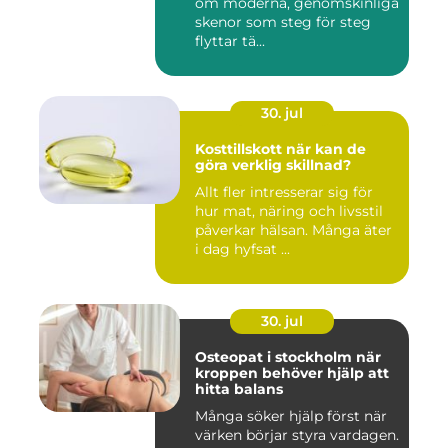
om moderna, genomskinliga
skenor som steg för steg
flyttar tä...
30. jul
Kosttillskott när kan de
göra verklig skillnad?
Allt fler intresserar sig för
hur mat, näring och livsstil
påverkar hälsan. Många äter
i dag hyfsat ...
30. jul
Osteopat i stockholm när
kroppen behöver hjälp att
hitta balans
Många söker hjälp först när
värken börjar styra vardagen.