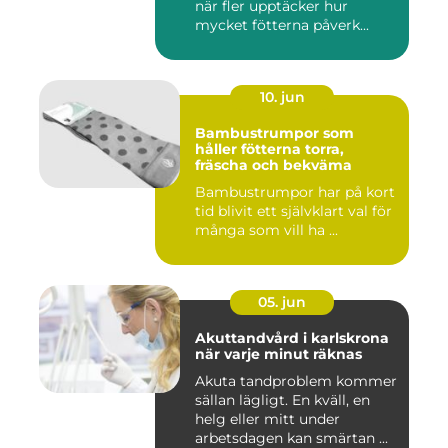
när fler upptäcker hur
mycket fötterna påverk...
10. jun
Bambustrumpor som
håller fötterna torra,
fräscha och bekväma
Bambustrumpor har på kort
tid blivit ett självklart val för
många som vill ha ...
05. jun
Akuttandvård i karlskrona
när varje minut räknas
Akuta tandproblem kommer
sällan lägligt. En kväll, en
helg eller mitt under
arbetsdagen kan smärtan ...