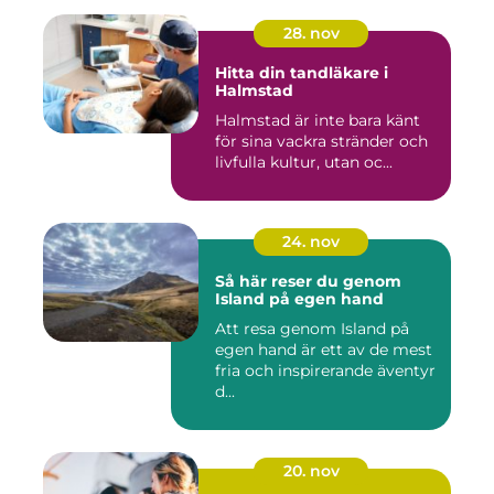
28. nov
Hitta din tandläkare i
Halmstad
Halmstad är inte bara känt
för sina vackra stränder och
livfulla kultur, utan oc...
24. nov
Så här reser du genom
Island på egen hand
Att resa genom Island på
egen hand är ett av de mest
fria och inspirerande äventyr
d...
20. nov