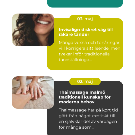
03. maj
Invisalign diskret väg till
rakare tänder
Många vuxna och tonåringar
vill korrigera sitt leende, men
tvekar inför traditionella
tandställninga...
02. maj
Thaimassage malmö
traditionell kunskap för
moderna behov
Thaimassage har på kort tid
gått från något exotiskt till
en självklar del av vardagen
för många som...