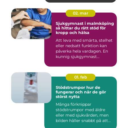
02. mar
Sjukgymnast i malmköping
så hittar du rätt stöd för
kropp och hälsa
Att leva med smärta, stelhet
eller nedsatt funktion kan
påverka hela vardagen. En
kunnig sjukgymnast...
01. feb
Stödstrumpor hur de
fungerar och när de gör
störst nytta
Många förknippar
stödstrumpor med äldre
eller med sjukvården, men
bilden håller snabbt på att
ändras...