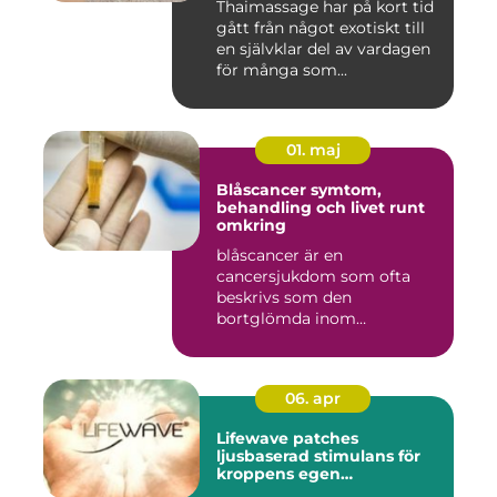
Thaimassage har på kort tid
gått från något exotiskt till
en självklar del av vardagen
för många som...
01. maj
Blåscancer symtom,
behandling och livet runt
omkring
blåscancer är en
cancersjukdom som ofta
beskrivs som den
bortglömda inom
cancervården, trots att den...
06. apr
Lifewave patches
ljusbaserad stimulans för
kroppens egen
återhämtning