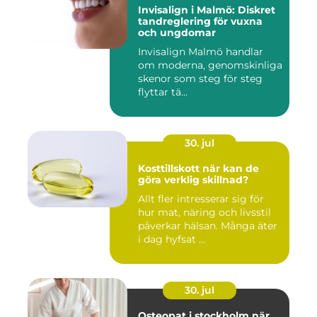
Invisalign i Malmö: Diskret
tandreglering för vuxna
och ungdomar
Invisalign Malmö handlar
om moderna, genomskinliga
skenor som steg för steg
flyttar tä...
30. jul
Kosttillskott när kan de
göra verklig skillnad?
Allt fler intresserar sig för
hur mat, näring och livsstil
påverkar hälsan. Många äter
i dag hyfsat ...
30. jul
Osteopat i stockholm när