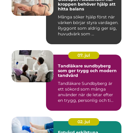
kroppen behöver hjälp att
hitta balans
Många söker hjälp först när
värken börjar styra vardagen.
Ryggont som aldrig ger sig,
huvudvärk som ...
07. jul
Tandläkare sundbyberg
som ger trygg och modern
tandvård
Tandläkare Sundbyberg är
ett sökord som många
använder när de letar efter
en trygg, personlig och ti...
02. jul
Fotvård eskilstuna