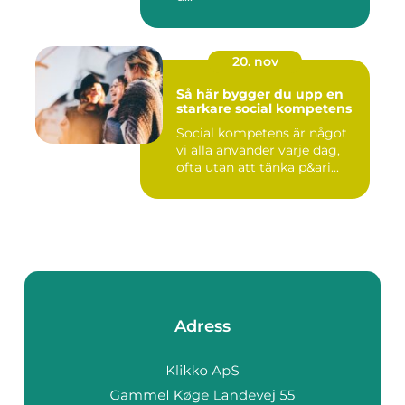
20. nov
Så här bygger du upp en
starkare social kompetens
Social kompetens är något
vi alla använder varje dag,
ofta utan att tänka p&ari...
Adress