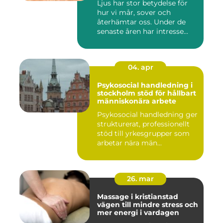
Ljus har stor betydelse för
hur vi mår, sover och
återhämtar oss. Under de
senaste åren har intresse...
04. apr
Psykosocial handledning i
stockholm stöd för hållbart
människonära arbete
Psykosocial handledning ger
strukturerat, professionellt
stöd till yrkesgrupper som
arbetar nära män...
26. mar
Massage i kristianstad
vägen till mindre stress och
mer energi i vardagen