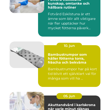
kunskap, omtanke och
hållbara rutiner
Fotvård Eskilstuna är ett
ämne som blir allt viktigare
när fler upptäcker hur
mycket fötterna påverk...
10. jun
Bambustrumpor som
håller fötterna torra,
fräscha och bekväma
Bambustrumpor har på kort
tid blivit ett självklart val för
många som vill ha ...
05. jun
Akuttandvård i karlskrona
när varje minut räknas