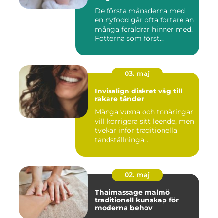
De första månaderna med
en nyfödd går ofta fortare än
många föräldrar hinner med.
Fötterna som först...
03. maj
Invisalign diskret väg till
rakare tänder
Många vuxna och tonåringar
vill korrigera sitt leende, men
tvekar inför traditionella
tandställninga...
02. maj
Thaimassage malmö
traditionell kunskap för
moderna behov