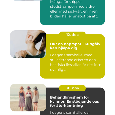
Många förknippar
stödstrumpor med äldre
eller med sjukvården, men
bilden håller snabbt på att
ändras...
12. dec
Hur en naprapat i Kungälv
kan hjälpa dig
I dagens samhälle, med
stillasittande arbeten och
hektiska livsstilar, är det inte
ovanlig...
30. nov
Behandlingshem för
kvinnor: En stödjande oas
för återhämtning
I dagens samhälle, där