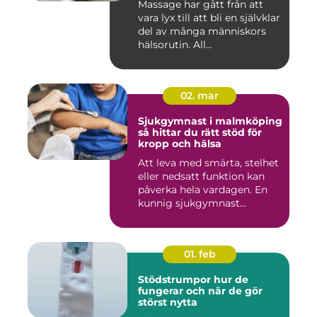
Massage har gått från att
vara lyx till att bli en självklar
del av många människors
hälsorutin. All...
02. mar
Sjukgymnast i malmköping
så hittar du rätt stöd för
kropp och hälsa
Att leva med smärta, stelhet
eller nedsatt funktion kan
påverka hela vardagen. En
kunnig sjukgymnast...
01. feb
Stödstrumpor hur de
fungerar och när de gör
störst nytta