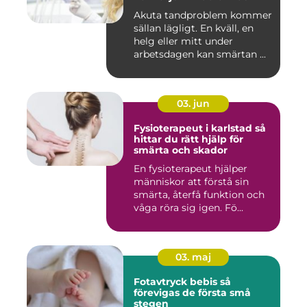
Akuta tandproblem kommer
sällan lägligt. En kväll, en
helg eller mitt under
arbetsdagen kan smärtan ...
03. jun
Fysioterapeut i karlstad så
hittar du rätt hjälp för
smärta och skador
En fysioterapeut hjälper
människor att förstå sin
smärta, återfå funktion och
våga röra sig igen. Fö...
03. maj
Fotavtryck bebis så
förevigas de första små
stegen