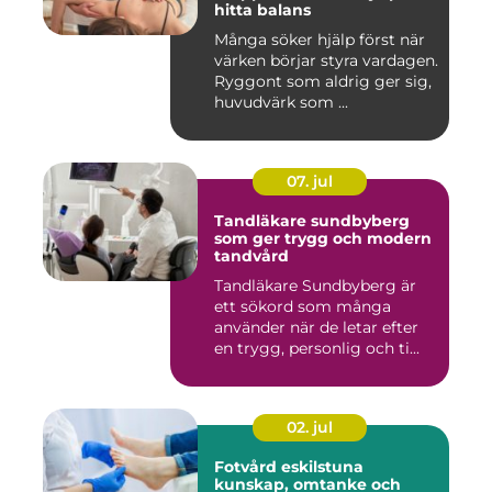
hitta balans
Många söker hjälp först när
värken börjar styra vardagen.
Ryggont som aldrig ger sig,
huvudvärk som ...
07. jul
Tandläkare sundbyberg
som ger trygg och modern
tandvård
Tandläkare Sundbyberg är
ett sökord som många
använder när de letar efter
en trygg, personlig och ti...
02. jul
Fotvård eskilstuna
kunskap, omtanke och