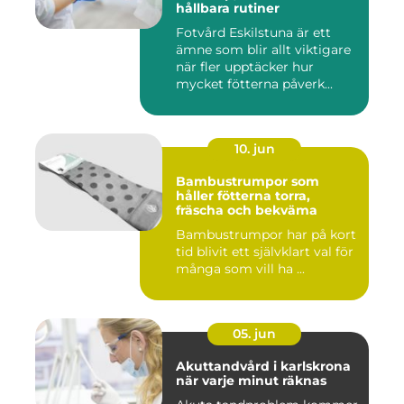
hållbara rutiner
Fotvård Eskilstuna är ett
ämne som blir allt viktigare
när fler upptäcker hur
mycket fötterna påverk...
10. jun
Bambustrumpor som
håller fötterna torra,
fräscha och bekväma
Bambustrumpor har på kort
tid blivit ett självklart val för
många som vill ha ...
05. jun
Akuttandvård i karlskrona
när varje minut räknas