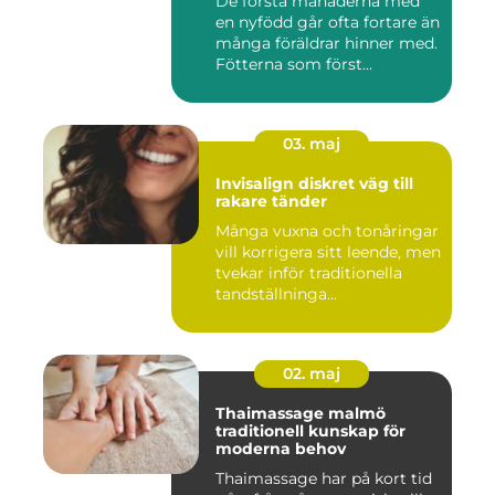
De första månaderna med
en nyfödd går ofta fortare än
många föräldrar hinner med.
Fötterna som först...
03. maj
Invisalign diskret väg till
rakare tänder
Många vuxna och tonåringar
vill korrigera sitt leende, men
tvekar inför traditionella
tandställninga...
02. maj
Thaimassage malmö
traditionell kunskap för
moderna behov
Thaimassage har på kort tid