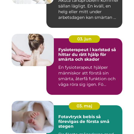
Akuta tandproblem kommer
sällan lägligt. En kväll, en
helg eller mitt under
arbetsdagen kan smärtan ...
03. jun
Fysioterapeut i karlstad så
hittar du rätt hjälp för
smärta och skador
En fysioterapeut hjälper
människor att förstå sin
smärta, återfå funktion och
våga röra sig igen. Fö...
03. maj
Fotavtryck bebis så
förevigas de första små
stegen