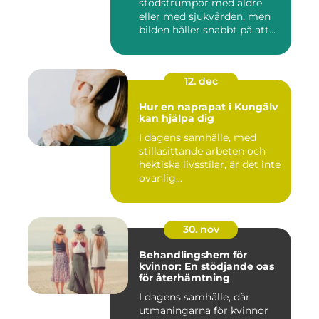
stödstrumpor med äldre
eller med sjukvården, men
bilden håller snabbt på att
ändras...
12. dec
Hur en naprapat i Kungälv
kan hjälpa dig
I dagens samhälle, med
stillasittande arbeten och
hektiska livsstilar, är det inte
ovanlig...
30. nov
Behandlingshem för
kvinnor: En stödjande oas
för återhämtning
I dagens samhälle, där
utmaningarna för kvinnor