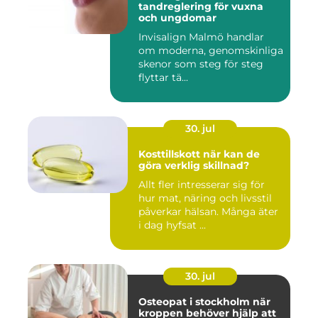
tandreglering för vuxna
och ungdomar
Invisalign Malmö handlar
om moderna, genomskinliga
skenor som steg för steg
flyttar tä...
30. jul
Kosttillskott när kan de
göra verklig skillnad?
Allt fler intresserar sig för
hur mat, näring och livsstil
påverkar hälsan. Många äter
i dag hyfsat ...
30. jul
Osteopat i stockholm när
kroppen behöver hjälp att