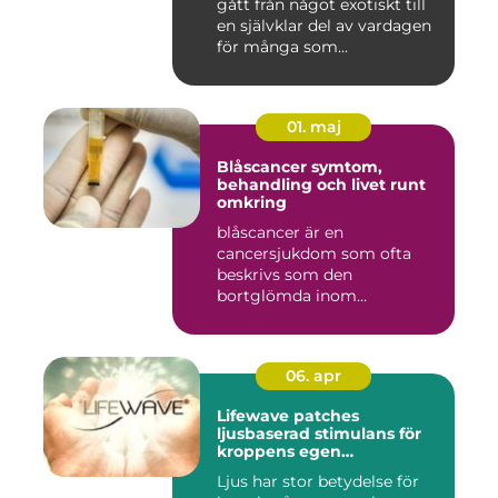
gått från något exotiskt till
en självklar del av vardagen
för många som...
01. maj
Blåscancer symtom,
behandling och livet runt
omkring
blåscancer är en
cancersjukdom som ofta
beskrivs som den
bortglömda inom
cancervården, trots att den...
06. apr
Lifewave patches
ljusbaserad stimulans för
kroppens egen
återhämtning
Ljus har stor betydelse för