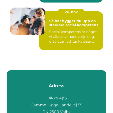
20. nov
Så här bygger du upp en
starkare social kompetens
Social kompetens är något
vi alla använder varje dag,
ofta utan att tänka p&ari...
Adress