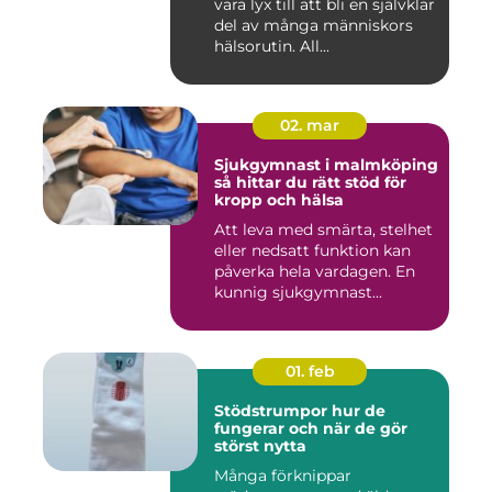
vara lyx till att bli en självklar
del av många människors
hälsorutin. All...
02. mar
Sjukgymnast i malmköping
så hittar du rätt stöd för
kropp och hälsa
Att leva med smärta, stelhet
eller nedsatt funktion kan
påverka hela vardagen. En
kunnig sjukgymnast...
01. feb
Stödstrumpor hur de
fungerar och när de gör
störst nytta
Många förknippar