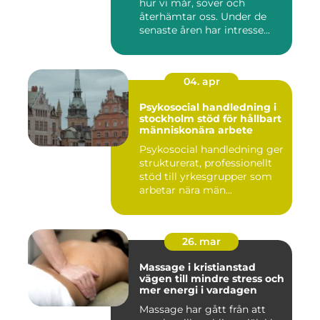
hur vi mår, sover och
återhämtar oss. Under de
senaste åren har intresse...
04. apr
Psykosocial handledning i
stockholm stöd för hållbart
människonära arbete
Psykosocial handledning ger
strukturerat, professionellt
stöd till yrkesgrupper som
arbetar nära män...
26. mar
Massage i kristianstad
vägen till mindre stress och
mer energi i vardagen
Massage har gått från att