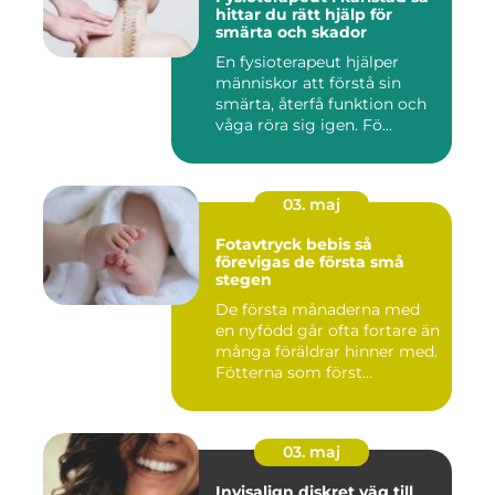
hittar du rätt hjälp för
smärta och skador
En fysioterapeut hjälper
människor att förstå sin
smärta, återfå funktion och
våga röra sig igen. Fö...
03. maj
Fotavtryck bebis så
förevigas de första små
stegen
De första månaderna med
en nyfödd går ofta fortare än
många föräldrar hinner med.
Fötterna som först...
03. maj
Invisalign diskret väg till