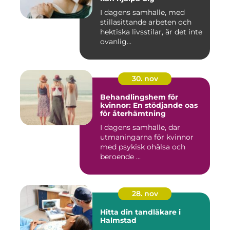
I dagens samhälle, med
stillasittande arbeten och
hektiska livsstilar, är det inte
ovanlig...
30. nov
Behandlingshem för
kvinnor: En stödjande oas
för återhämtning
I dagens samhälle, där
utmaningarna för kvinnor
med psykisk ohälsa och
beroende ...
28. nov
Hitta din tandläkare i
Halmstad