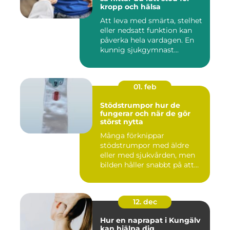
kropp och hälsa
Att leva med smärta, stelhet
eller nedsatt funktion kan
påverka hela vardagen. En
kunnig sjukgymnast...
01. feb
Stödstrumpor hur de
fungerar och när de gör
störst nytta
Många förknippar
stödstrumpor med äldre
eller med sjukvården, men
bilden håller snabbt på att
ändras...
12. dec
Hur en naprapat i Kungälv
kan hjälpa dig