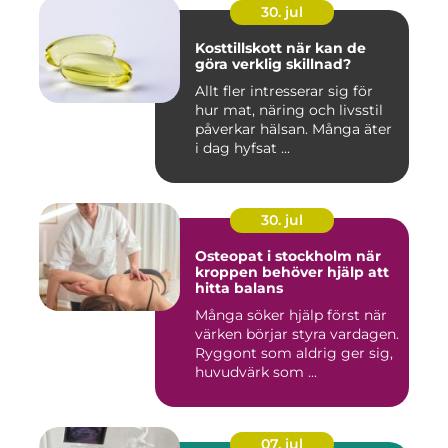
30. jul
Kosttillskott när kan de
göra verklig skillnad?
Allt fler intresserar sig för
hur mat, näring och livsstil
påverkar hälsan. Många äter
i dag hyfsat ...
30. jul
Osteopat i stockholm när
kroppen behöver hjälp att
hitta balans
Många söker hjälp först när
värken börjar styra vardagen.
Ryggont som aldrig ger sig,
huvudvärk som ...
07. jul