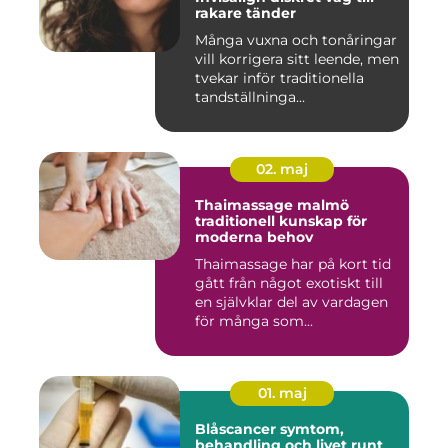
rakare tänder
Många vuxna och tonåringar
vill korrigera sitt leende, men
tvekar inför traditionella
tandställninga...
02. maj
Thaimassage malmö
traditionell kunskap för
moderna behov
Thaimassage har på kort tid
gått från något exotiskt till
en självklar del av vardagen
för många som...
01. maj
Blåscancer symtom,
behandling och livet runt