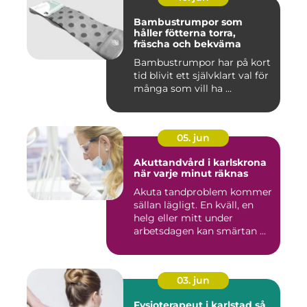
Bambustrumpor som
håller fötterna torra,
fräscha och bekväma
Bambustrumpor har på kort
tid blivit ett självklart val för
många som vill ha ...
05. jun
Akuttandvård i karlskrona
när varje minut räknas
Akuta tandproblem kommer
sällan lägligt. En kväll, en
helg eller mitt under
arbetsdagen kan smärtan ...
03. jun
Fysioterapeut i karlstad så