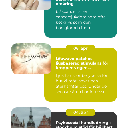
omkring
blåscancer är en
cancersjukdom som ofta
beskrivs som den
bortglömda inom
cancervården, trots att den...
06. apr
Lifewave patches
ljusbaserad stimulans för
kroppens egen
återhämtning
Ljus har stor betydelse för
hur vi mår, sover och
återhämtar oss. Under de
senaste åren har intresse...
04. apr
Psykosocial handledning i
stockholm stöd för hållbart