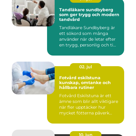
Tandläkare sundbyberg
som ger trygg och modern
tandvård
Tandläkare Sundbyberg är
ett sökord som många
använder när de letar efter
en trygg, personlig och ti...
02. jul
Fotvård eskilstuna
kunskap, omtanke och
hållbara rutiner
Fotvård Eskilstuna är ett
ämne som blir allt viktigare
när fler upptäcker hur
mycket fötterna påverk...
10. jun