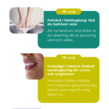
09. aug
Fotvård i Helsingborg: Vad
du behöver veta
Att ta hand om sina fötter är
en väsentlig del av personlig
vård och välbe...
06. aug
Invisalign i Malmö: Diskret
tandreglering för vuxna
och ungdomar
Invisalign Malmö handlar
om moderna, genomskinliga
skenor som steg för steg
flyttar tä...