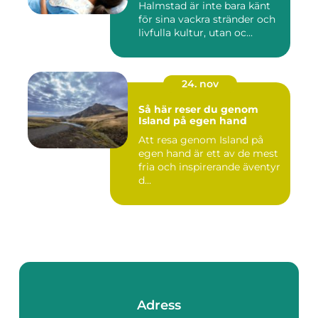
Halmstad är inte bara känt
för sina vackra stränder och
livfulla kultur, utan oc...
24. nov
Så här reser du genom
Island på egen hand
Att resa genom Island på
egen hand är ett av de mest
fria och inspirerande äventyr
d...
Adress