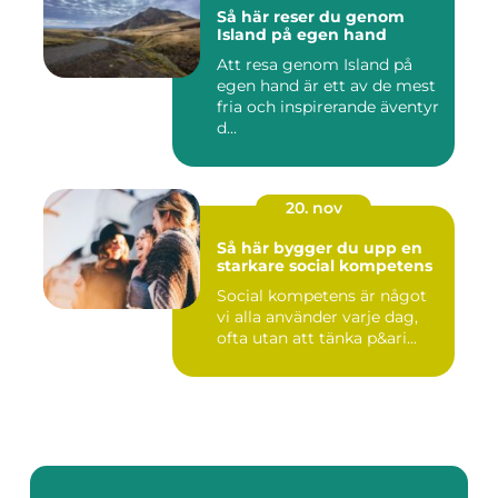
Så här reser du genom
Island på egen hand
Att resa genom Island på
egen hand är ett av de mest
fria och inspirerande äventyr
d...
20. nov
Så här bygger du upp en
starkare social kompetens
Social kompetens är något
vi alla använder varje dag,
ofta utan att tänka p&ari...