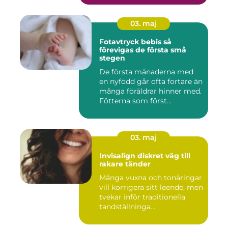
03. maj
Fotavtryck bebis så
förevigas de första små
stegen
De första månaderna med
en nyfödd går ofta fortare än
många föräldrar hinner med.
Fötterna som först...
03. maj
Invisalign diskret väg till
rakare tänder
Många vuxna och tonåringar
vill korrigera sitt leende, men
tvekar inför traditionella
tandställninga...