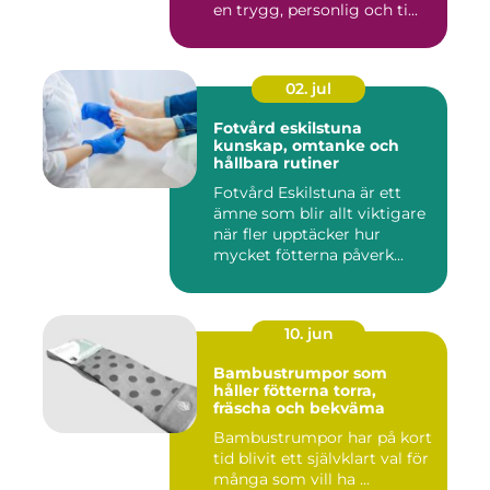
en trygg, personlig och ti...
02. jul
Fotvård eskilstuna
kunskap, omtanke och
hållbara rutiner
Fotvård Eskilstuna är ett
ämne som blir allt viktigare
när fler upptäcker hur
mycket fötterna påverk...
10. jun
Bambustrumpor som
håller fötterna torra,
fräscha och bekväma
Bambustrumpor har på kort
tid blivit ett självklart val för
många som vill ha ...