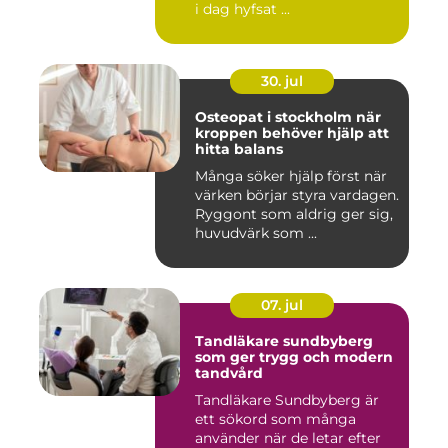
i dag hyfsat ...
30. jul
Osteopat i stockholm när
kroppen behöver hjälp att
hitta balans
Många söker hjälp först när
värken börjar styra vardagen.
Ryggont som aldrig ger sig,
huvudvärk som ...
07. jul
Tandläkare sundbyberg
som ger trygg och modern
tandvård
Tandläkare Sundbyberg är
ett sökord som många
använder när de letar efter