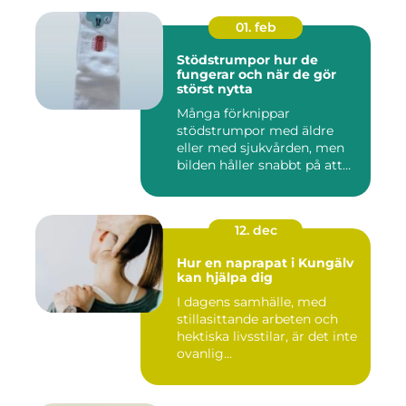
01. feb
Stödstrumpor hur de
fungerar och när de gör
störst nytta
Många förknippar
stödstrumpor med äldre
eller med sjukvården, men
bilden håller snabbt på att
ändras...
12. dec
Hur en naprapat i Kungälv
kan hjälpa dig
I dagens samhälle, med
stillasittande arbeten och
hektiska livsstilar, är det inte
ovanlig...