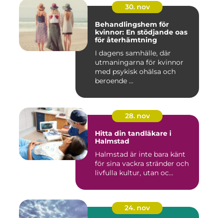
30. nov
Behandlingshem för
kvinnor: En stödjande oas
för återhämtning
I dagens samhälle, där
utmaningarna för kvinnor
med psykisk ohälsa och
beroende ...
28. nov
Hitta din tandläkare i
Halmstad
Halmstad är inte bara känt
för sina vackra stränder och
livfulla kultur, utan oc...
24. nov