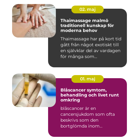
02. maj
Thaimassage malmö
traditionell kunskap för
moderna behov
Thaimassage har på kort tid
gått från något exotiskt till
en självklar del av vardagen
för många som...
01. maj
Blåscancer symtom,
behandling och livet runt
omkring
blåscancer är en
cancersjukdom som ofta
beskrivs som den
bortglömda inom
cancervården, trots att den...