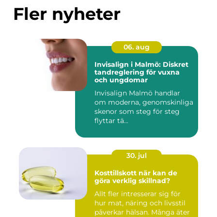
Fler nyheter
06. aug
Invisalign i Malmö: Diskret
tandreglering för vuxna
och ungdomar
Invisalign Malmö handlar
om moderna, genomskinliga
skenor som steg för steg
flyttar tä...
30. jul
Kosttillskott när kan de
göra verklig skillnad?
Allt fler intresserar sig för
hur mat, näring och livsstil
påverkar hälsan. Många äter