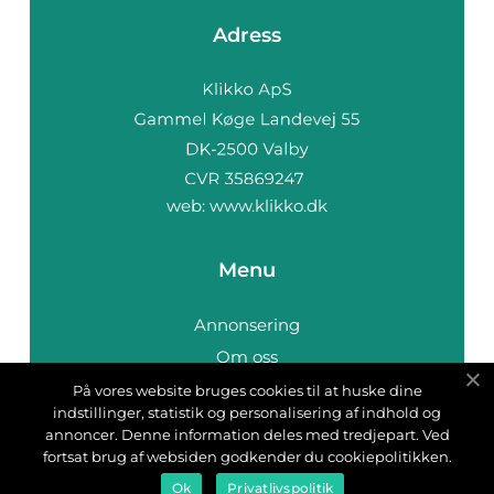
Adress
web:
www.klikko.dk
Menu
Annonsering
Om oss
Cookies
På vores website bruges cookies til at huske dine
indstillinger, statistik og personalisering af indhold og
Kontakta oss
annoncer. Denne information deles med tredjepart. Ved
Sitemap
fortsat brug af websiden godkender du cookiepolitikken.
Ok
Privatlivspolitik