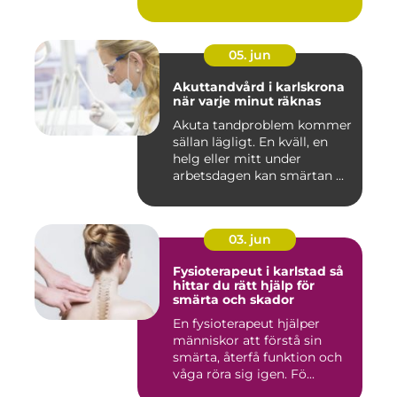
05. jun
Akuttandvård i karlskrona
när varje minut räknas
Akuta tandproblem kommer
sällan lägligt. En kväll, en
helg eller mitt under
arbetsdagen kan smärtan ...
03. jun
Fysioterapeut i karlstad så
hittar du rätt hjälp för
smärta och skador
En fysioterapeut hjälper
människor att förstå sin
smärta, återfå funktion och
våga röra sig igen. Fö...