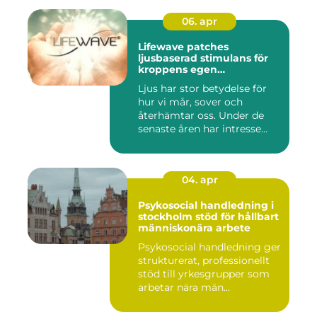
06. apr
Lifewave patches
ljusbaserad stimulans för
kroppens egen
återhämtning
Ljus har stor betydelse för
hur vi mår, sover och
återhämtar oss. Under de
senaste åren har intresse...
04. apr
Psykosocial handledning i
stockholm stöd för hållbart
människonära arbete
Psykosocial handledning ger
strukturerat, professionellt
stöd till yrkesgrupper som
arbetar nära män...