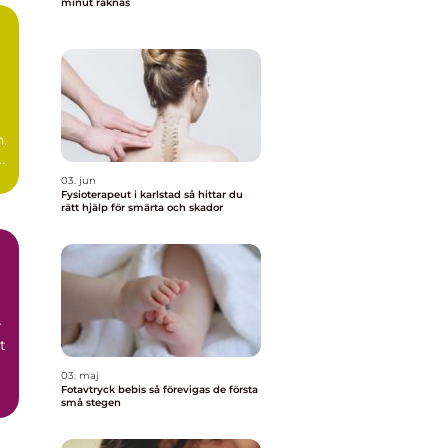
minut räknas
ns
n.
03. jun
Fysioterapeut i karlstad så hittar du
rätt hjälp för smärta och skador
r
t
03. maj
Fotavtryck bebis så förevigas de första
små stegen