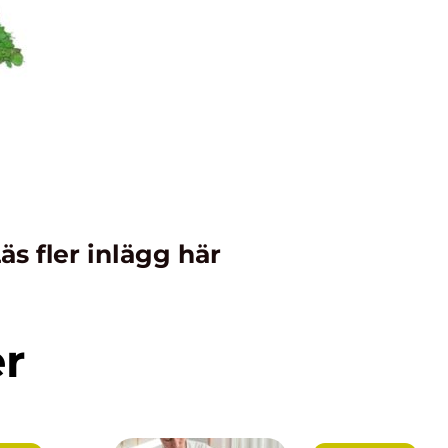
äs fler inlägg här
er