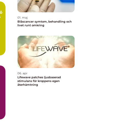
ö
p
01. maj
Blåscancer symtom, behandling och
livet runt omkring
06. apr
Lifewave patches ljusbaserad
stimulans för kroppens egen
återhämtning