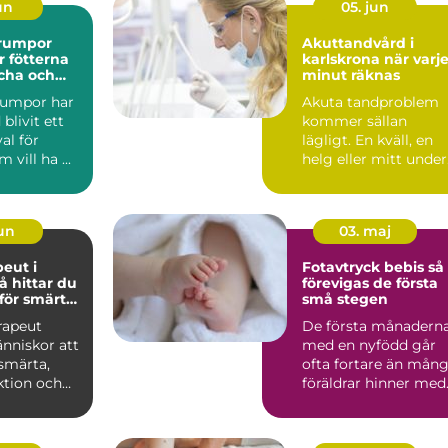
jun
05. jun
rumpor
Akuttandvård i
r fötterna
karlskrona när varje
scha och
minut räknas
umpor har
Akuta tandproblem
 blivit ett
kommer sällan
val för
lägligt. En kväll, en
vill ha ...
helg eller mitt under
arbetsdagen kan
smärtan ...
jun
03. maj
peut i
Fotavtryck bebis så
förevigas de första
 för smärta
små stegen
or
rapeut
De första månadern
nniskor att
med en nyfödd går
 smärta,
ofta fortare än mån
ktion och
föräldrar hinner med
sig igen.
Fötterna som först...