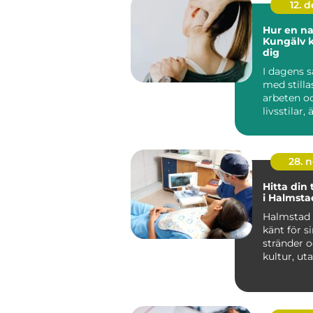
12. 
Hur en na
Kungälv k
dig
I dagens s
med stilla
arbeten o
livsstilar, 
ovanlig...
28. 
Hitta din
i Halmsta
Halmstad ä
känt för s
stränder o
kultur, uta