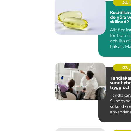
30. j
Kosttillskott nä
de göra v
skillnad?
Allt fler i
för hur ma
och livsst
hälsan. Må
dag hyfsat 
07. j
Tandläka
sundbybe
trygg oc
tandvård
Tandläkar
Sundbyber
sökord s
använder n
efter en t
personlig o