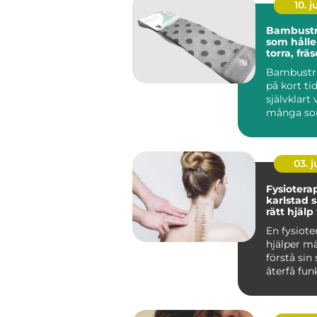
10. 
Bambust
som hålle
torra, frä
bekväma
Bambustr
på kort tid
självklart 
många som 
03. 
Fysiotera
karlstad så hittar du
rätt hjälp
och skad
En fysiote
hjälper mä
förstå sin
återfå fun
våga röra 
Fö...