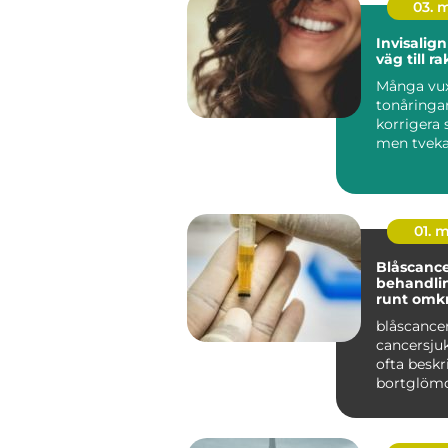
03. 
Invisalign diskre
väg till r
Många vu
tonåringar
korrigera s
men tveka
traditionel
tandställni
01. 
Blåscancer symt
behandlin
runt omk
blåscancer
cancersj
ofta besk
bortglöm
cancervård
att den...