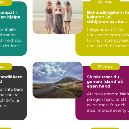
dec
30. nov
prapat i
Behandlingshem fö
an hjälpa
kvinnor: En
stödjande oas för
återhämtning
amhälle,
I dagens samhälle,
sittande
där utmaningarna fö
ch hektiska
kvinnor med psykisk
är det inte
ohälsa och beroende
...
nov
24. nov
 tandläkare
Så här reser du
d
genom Island på
egen hand
r inte bara
Att resa genom Isla
ina vackra
på egen hand är ett
ch livfulla
av de mest fria och
n oc...
inspirerande äventyr
d...