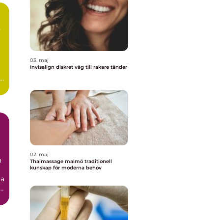
03. maj
Invisalign diskret väg till rakare tänder
02. maj
a
Thaimassage malmö traditionell
kunskap för moderna behov
ga
.