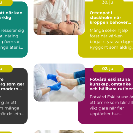
ul
30. jul
r kan
Osteopat i
erklig
stockholm när
kroppen behöver
hjälp att hitta bala
ntresserar sig
Många söker hjälp
t, näring
först när värken
il påverkar
börjar styra vardage
nga äter i
Ryggont som aldrig
...
ger sig, huvudvärk
som ...
ul
02. jul
re
Fotvård eskilstuna
rg som ger
kunskap, omtanke
h modern
och hållbara rutiner
e
Fotvård Eskilstuna ä
g är ett
ett ämne som blir all
om många
viktigare när fler
är de letar
upptäcker hur
rygg,
mycket fötterna
ch ti...
påverk...