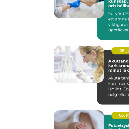
kunskap,
och hållb
Fotvård Es
ett ämne s
viktigare n
upptäcker
mycket fö
påverk...
05. 
Akuttandv
karlskrona när va
minut rä
Akuta ta
kommer s
lägligt. En
helg eller
arbetsdag
smärtan ...
03. 
Fotavtryck