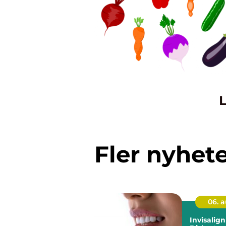
L
Fler nyhet
06. 
Invisalig