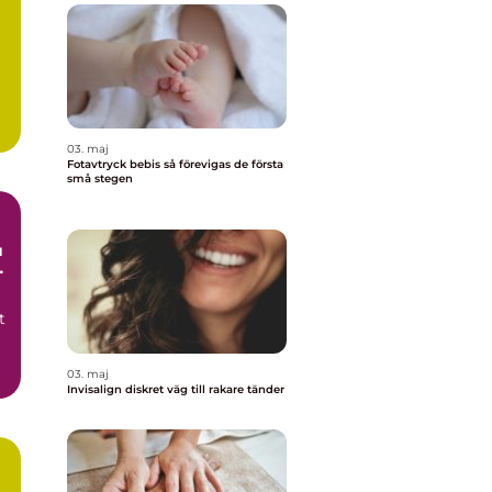
03. maj
Fotavtryck bebis så förevigas de första
små stegen
a
t
03. maj
Invisalign diskret väg till rakare tänder