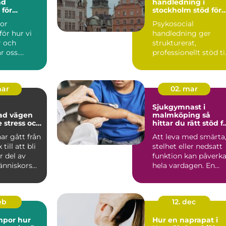
ad
handledning i
 för
stockholm stöd för
 egen
hållbart
tor
Psykosocial
ning
människonära
för hur vi
handledning ger
arbete
r och
strukturerat,
r oss.
professionellt stöd til
senaste
yrkesgrupper som
tresse...
arbetar nära män...
mar
02. mar
Sjukgymnast i
ägen
malmköping så
e stress och
hittar du rätt stöd f
i i
kropp och hälsa
ar gått från
Att leva med smärta
 till att bli
stelhet eller nedsatt
r del av
funktion kan påverk
nniskors
hela vardagen. En
All...
kunnig sjukgymnast..
feb
12. dec
or hur
Hur en naprapat i