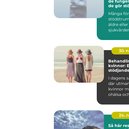
de funger
de gör stö
Många för
stödstru
äldre elle
sjukvårde
bilden hål
på att ändr
30. 
Behandli
kvinnor: 
stödjande
återhämt
I dagens s
där utman
kvinnor m
ohälsa oc
...
24. 
Så här re