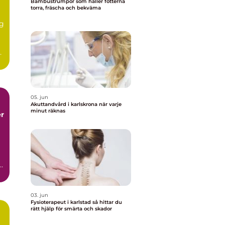
Bambustrumpor som håller fötterna
torra, fräscha och bekväma
ig
05. jun
Akuttandvård i karlskrona när varje
minut räknas
r
r
03. jun
Fysioterapeut i karlstad så hittar du
rätt hjälp för smärta och skador