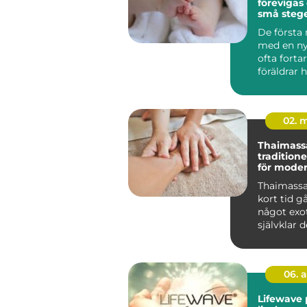
förevigas 
små steg
De första
med en ny
ofta fort
föräldrar 
Fötterna s
02. 
Thaimas
tradition
för mode
Thaimassa
kort tid gå
något exoti
självklar d
vardagen 
som...
06. 
Lifewave 