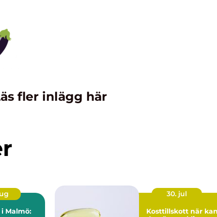
äs fler inlägg här
er
aug
30. jul
n i Malmö:
Kosttillskott när kan