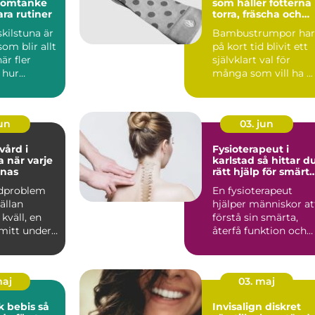
 omtanke
som håller fötterna
ara rutiner
torra, fräscha och
bekväma
kilstuna är
Bambustrumpor har
om blir allt
på kort tid blivit ett
är fler
självklart val för
 hur
många som vill ha ...
tterna
jun
03. jun
ård i
Fysioterapeut i
rje
karlstad så hittar du
knas
rätt hjälp för smärt
och skador
ndproblem
En fysioterapeut
ällan
hjälper människor at
 kväll, en
förstå sin smärta,
 mitt under
återfå funktion och
en kan
våga röra sig igen.
Fö...
maj
03. maj
 bebis så
Invisalign diskret