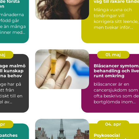
de första
väg till rakare tänd
en
Många vuxna och
 månaderna
tonåringar vill
född går
korrigera sitt leende,
are än många
men tvekar inför
hinner med.
traditionella
om först...
tandställninga...
maj
01. maj
sage malmö
Blåscancer symtom,
ell kunskap
behandling och live
rna behov
runt omkring
ge har på
blåscancer är en
tt från
cancersjukdom som
skt till en
ofta beskrivs som d
el av
bortglömda inom
för många
cancervården, trots
att den...
apr
04. apr
patches
Psykosocial