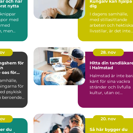
ar och när
Kungälv kan hjälpa
rst nytta
dig
knippar
I dagens samhälle,
mpor med
med stillasittande
r med
arbeten och hektiska
n, men
livsstilar, är det inte
ler snabbt
ovanlig...
as...
nov
28. nov
ngshem för
Hitta din tandläkar
En
i Halmstad
 oas för
Halmstad är inte bar
ning
amhälle,
känt för sina vackra
ingarna för
stränder och livfulla
ed psykisk
kultur, utan oc...
h beroende
nov
20. nov
ser du
Så här bygger du