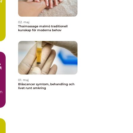
er
02. maj
Thaimassage malmö traditionell
kunskap för moderna behov
t
01. maj
Blåscancer symtom, behandling och
livet runt omkring
en