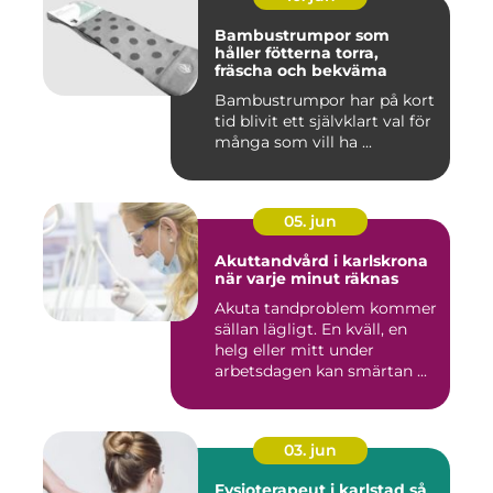
Bambustrumpor som
håller fötterna torra,
fräscha och bekväma
Bambustrumpor har på kort
tid blivit ett självklart val för
många som vill ha ...
05. jun
Akuttandvård i karlskrona
när varje minut räknas
Akuta tandproblem kommer
sällan lägligt. En kväll, en
helg eller mitt under
arbetsdagen kan smärtan ...
03. jun
Fysioterapeut i karlstad så