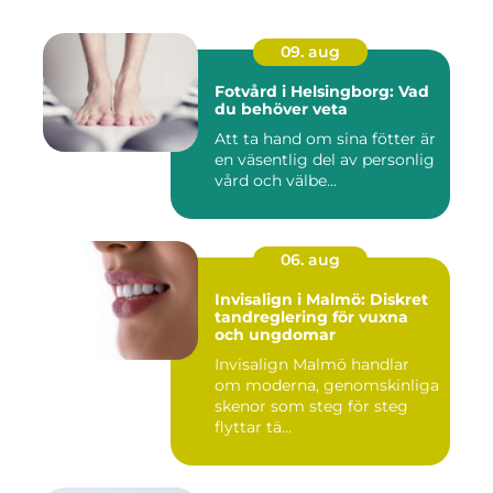
09. aug
Fotvård i Helsingborg: Vad
du behöver veta
Att ta hand om sina fötter är
en väsentlig del av personlig
vård och välbe...
06. aug
Invisalign i Malmö: Diskret
tandreglering för vuxna
och ungdomar
Invisalign Malmö handlar
om moderna, genomskinliga
skenor som steg för steg
flyttar tä...