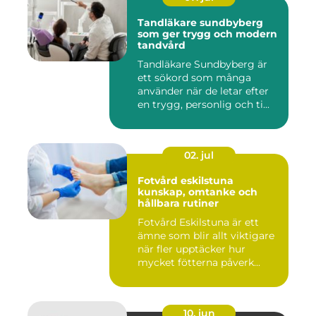
Tandläkare sundbyberg
som ger trygg och modern
tandvård
Tandläkare Sundbyberg är
ett sökord som många
använder när de letar efter
en trygg, personlig och ti...
02. jul
Fotvård eskilstuna
kunskap, omtanke och
hållbara rutiner
Fotvård Eskilstuna är ett
ämne som blir allt viktigare
när fler upptäcker hur
mycket fötterna påverk...
10. jun