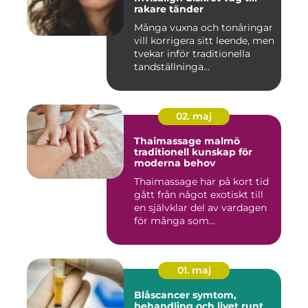
rakare tänder
Många vuxna och tonåringar
vill korrigera sitt leende, men
tvekar inför traditionella
tandställninga...
02. maj
Thaimassage malmö
traditionell kunskap för
moderna behov
Thaimassage har på kort tid
gått från något exotiskt till
en självklar del av vardagen
för många som...
01. maj
Blåscancer symtom,
behandling och livet runt