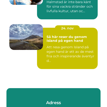
Halmstad är inte bara känt
för sina vackra stränder och
livfulla kultur, utan oc...
24. nov
Så här reser du genom
Island på egen hand
Att resa genom Island på
egen hand är ett av de mest
fria och inspirerande äventyr
d...
Adress