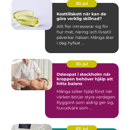
30. jul
Kosttillskott när kan de
göra verklig skillnad?
Allt fler intresserar sig för
hur mat, näring och livsstil
påverkar hälsan. Många äter
i dag hyfsat ...
30. jul
Osteopat i stockholm när
kroppen behöver hjälp att
hitta balans
Många söker hjälp först när
värken börjar styra vardagen.
Ryggont som aldrig ger sig,
huvudvärk som ...
07. jul