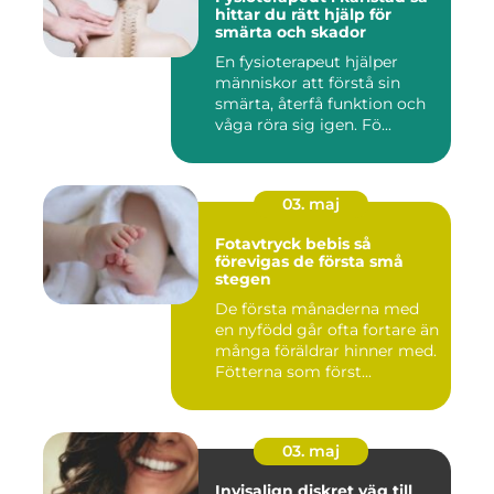
hittar du rätt hjälp för
smärta och skador
En fysioterapeut hjälper
människor att förstå sin
smärta, återfå funktion och
våga röra sig igen. Fö...
03. maj
Fotavtryck bebis så
förevigas de första små
stegen
De första månaderna med
en nyfödd går ofta fortare än
många föräldrar hinner med.
Fötterna som först...
03. maj
Invisalign diskret väg till