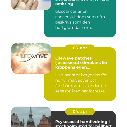
omkring
blåscancer är en
cancersjukdom som ofta
beskrivs som den
bortglömda inom
cancervården, trots att den...
06. apr
Lifewave patches
ljusbaserad stimulans för
kroppens egen
återhämtning
Ljus har stor betydelse för
hur vi mår, sover och
återhämtar oss. Under de
senaste åren har intresse...
04. apr
Psykosocial handledning i
stockholm stöd för hållbart