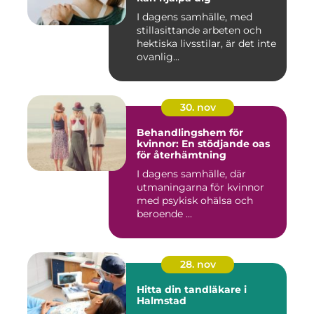
I dagens samhälle, med
stillasittande arbeten och
hektiska livsstilar, är det inte
ovanlig...
30. nov
Behandlingshem för
kvinnor: En stödjande oas
för återhämtning
I dagens samhälle, där
utmaningarna för kvinnor
med psykisk ohälsa och
beroende ...
28. nov
Hitta din tandläkare i
Halmstad