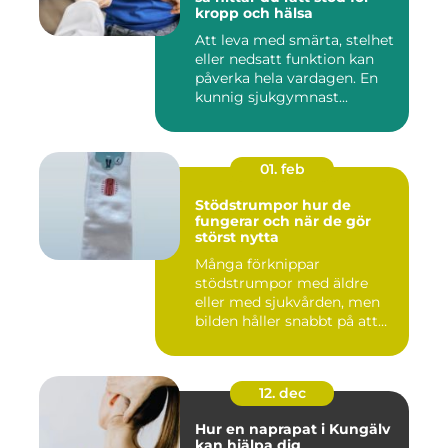
kropp och hälsa
Att leva med smärta, stelhet
eller nedsatt funktion kan
påverka hela vardagen. En
kunnig sjukgymnast...
01. feb
Stödstrumpor hur de
fungerar och när de gör
störst nytta
Många förknippar
stödstrumpor med äldre
eller med sjukvården, men
bilden håller snabbt på att
ändras...
12. dec
Hur en naprapat i Kungälv
kan hjälpa dig