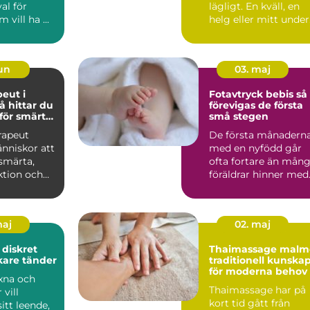
val för
lägligt. En kväll, en
vill ha ...
helg eller mitt under
arbetsdagen kan
smärtan ...
jun
03. maj
peut i
Fotavtryck bebis så
förevigas de första
 för smärta
små stegen
or
rapeut
De första månadern
nniskor att
med en nyfödd går
 smärta,
ofta fortare än mån
ktion och
föräldrar hinner med
sig igen.
Fötterna som först...
maj
02. maj
t
Thaimassage malm
akare tänder
traditionell kunska
för moderna behov
xna och
Thaimassage har på
 vill
kort tid gått från
itt leende,