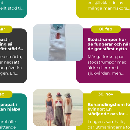
at,
en självklar del av
llt stöd till
många människors
pper som
hälsorutin. All...
ra män...
mar
01. feb
ast i
Stödstrumpor hur
g så
de fungerar och nä
rätt stöd för
de gör störst nytta
 hälsa
med smärta,
Många förknippar
ler nedsatt
stödstrumpor med
kan påverka
äldre eller med
agen. En
sjukvården, men
ukgymnast...
bilden håller snabbt
på att ändras...
dec
30. nov
prapat i
Behandlingshem fö
an hjälpa
kvinnor: En
stödjande oas för
återhämtning
amhälle,
I dagens samhälle,
sittande
där utmaningarna fö