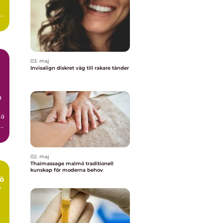
03. maj
Invisalign diskret väg till rakare tänder
a
ga
.
02. maj
Thaimassage malmö traditionell
kunskap för moderna behov
ö
p