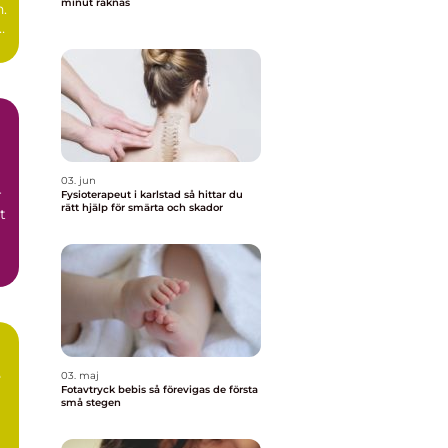
minut räknas
n.
03. jun
r
Fysioterapeut i karlstad så hittar du
rätt hjälp för smärta och skador
t
03. maj
Fotavtryck bebis så förevigas de första
små stegen