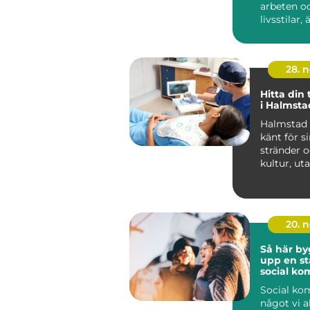
arbeten o
livsstilar, 
ovanlig...
28. 
Hitta din
i Halmsta
Halmstad ä
känt för s
stränder o
kultur, uta
20. 
Så här by
upp en st
social k
Social ko
något vi a