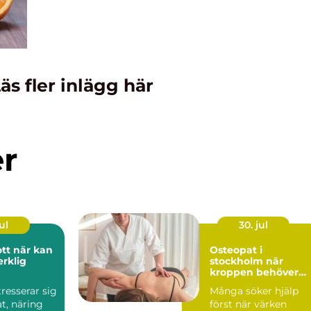
äs fler inlägg här
er
ul
30. jul
r kan
Osteopat i
erklig
stockholm när
kroppen behöver
hjälp att hitta bala
ntresserar sig
Många söker hjälp
t, näring
först när värken