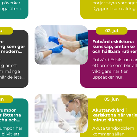
il påverkar
börjar styra vardage
nga äter i
Ryggont som aldrig
...
ger sig, huvudvärk
som ...
ul
02. jul
re
Fotvård eskilstuna
rg som ger
kunskap, omtanke
h modern
och hållbara rutiner
e
Fotvård Eskilstuna ä
g är ett
ett ämne som blir all
om många
viktigare när fler
är de letar
upptäcker hur
rygg,
mycket fötterna
ch ti...
påverk...
jun
05. jun
rumpor
Akuttandvård i
r fötterna
karlskrona när varje
scha och
minut räknas
umpor har
Akuta tandproblem
 blivit ett
kommer sällan