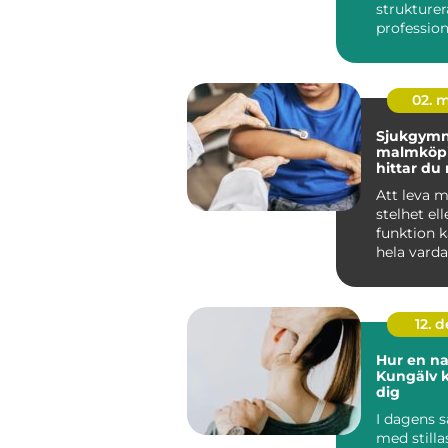
strukturer
professione
yrkesgru
arbetar nä
02. 
Sjukgymn
malmköpin
hittar du 
kropp och
Att leva 
stelhet el
funktion 
hela vard
kunnig sj
12. 
Hur en na
Kungälv k
dig
I dagens s
med stilla