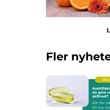
L
Fler nyhet
30. j
Kosttillskott nä
de göra v
skillnad?
Allt fler i
för hur ma