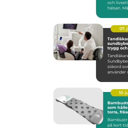
och livsst
hälsan. Må
dag hyfsat 
07. j
Tandläka
sundbybe
trygg oc
tandvård
Tandläkar
Sundbyber
sökord s
använder n
efter en t
personlig o
10. 
Bambust
som hålle
torra, frä
bekväma
Bambustr
på kort tid