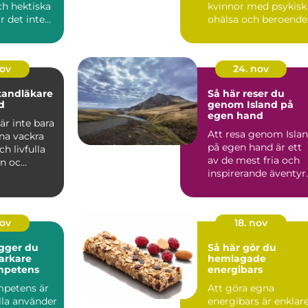
ch hektiska
kvinnor med psykisk
är det inte
ohälsa och beroende
...
nov
24. nov
 tandläkare
Så här reser du
d
genom Island på
egen hand
r inte bara
Att resa genom Isla
ina vackra
på egen hand är ett
ch livfulla
av de mest fria och
n oc...
inspirerande äventyr
d...
nov
18. nov
gger du
Så här gör du
arkare
hemlagade
ompetens
energibars
mpetens är
Att göra egna
lla använder
energibars är enklar