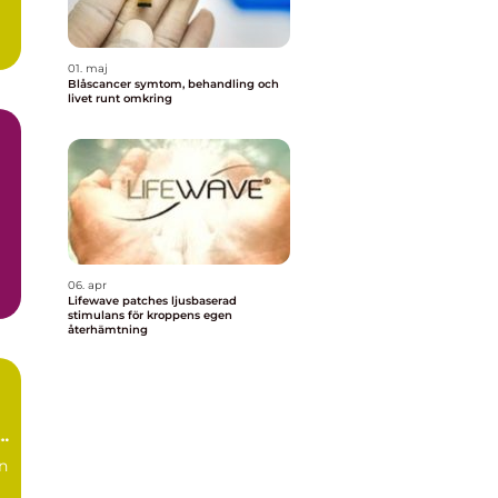
01. maj
Blåscancer symtom, behandling och
livet runt omkring
06. apr
Lifewave patches ljusbaserad
stimulans för kroppens egen
återhämtning
ch
n