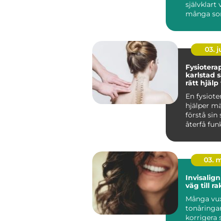
självklart 
många som 
03. 
Fysiotera
karlstad så hittar du
rätt hjälp
och skad
En fysiote
hjälper mä
förstå sin
återfå fun
våga röra 
Fö...
03. 
Invisalign diskre
väg till r
Många vu
tonåringar
korrigera s