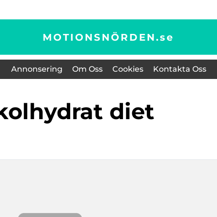
MOTIONSNÖRDEN.
se
Annonsering
Om Oss
Cookies
Kontakta Oss
 kolhydrat diet