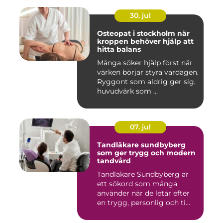
30. jul
Osteopat i stockholm när
kroppen behöver hjälp att
hitta balans
Många söker hjälp först när
värken börjar styra vardagen.
Ryggont som aldrig ger sig,
huvudvärk som ...
07. jul
Tandläkare sundbyberg
som ger trygg och modern
tandvård
Tandläkare Sundbyberg är
ett sökord som många
använder när de letar efter
en trygg, personlig och ti...