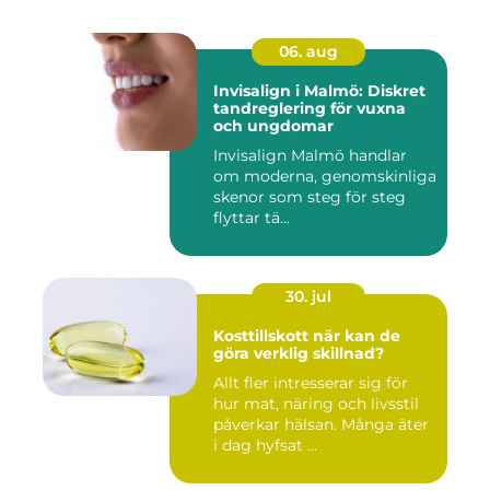
06. aug
Invisalign i Malmö: Diskret
tandreglering för vuxna
och ungdomar
Invisalign Malmö handlar
om moderna, genomskinliga
skenor som steg för steg
flyttar tä...
30. jul
Kosttillskott när kan de
göra verklig skillnad?
Allt fler intresserar sig för
hur mat, näring och livsstil
påverkar hälsan. Många äter
i dag hyfsat ...