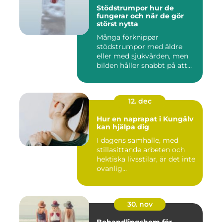
Stödstrumpor hur de
fungerar och när de gör
störst nytta
Många förknippar
stödstrumpor med äldre
eller med sjukvården, men
bilden håller snabbt på att
ändras...
12. dec
Hur en naprapat i Kungälv
kan hjälpa dig
I dagens samhälle, med
stillasittande arbeten och
hektiska livsstilar, är det inte
ovanlig...
30. nov