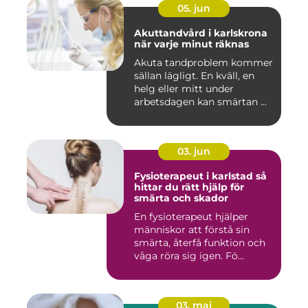
05. jun
Akuttandvård i karlskrona
när varje minut räknas
Akuta tandproblem kommer
sällan lägligt. En kväll, en
helg eller mitt under
arbetsdagen kan smärtan ...
03. jun
Fysioterapeut i karlstad så
hittar du rätt hjälp för
smärta och skador
En fysioterapeut hjälper
människor att förstå sin
smärta, återfå funktion och
våga röra sig igen. Fö...
03. maj