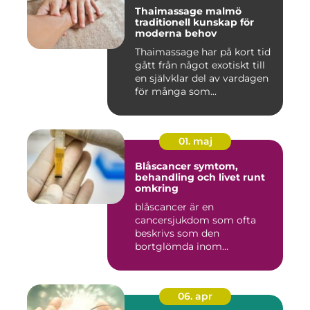
Thaimassage malmö
traditionell kunskap för
moderna behov
Thaimassage har på kort tid
gått från något exotiskt till
en självklar del av vardagen
för många som...
01. maj
Blåscancer symtom,
behandling och livet runt
omkring
blåscancer är en
cancersjukdom som ofta
beskrivs som den
bortglömda inom
cancervården, trots att den...
06. apr