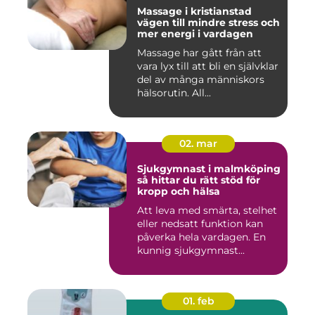
Massage i kristianstad
vägen till mindre stress och
mer energi i vardagen
Massage har gått från att
vara lyx till att bli en självklar
del av många människors
hälsorutin. All...
02. mar
Sjukgymnast i malmköping
så hittar du rätt stöd för
kropp och hälsa
Att leva med smärta, stelhet
eller nedsatt funktion kan
påverka hela vardagen. En
kunnig sjukgymnast...
01. feb