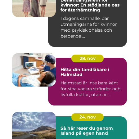
Behandlingshem för
kvinnor: En stödjande oas
för återhämtning
I dagens samhälle, där
utmaningarna för kvinnor
med psykisk ohälsa och
beroende ...
28. nov
Hitta din tandläkare i
Halmstad
Halmstad är inte bara känt
för sina vackra stränder och
livfulla kultur, utan oc...
24. nov
Så här reser du genom
Island på egen hand