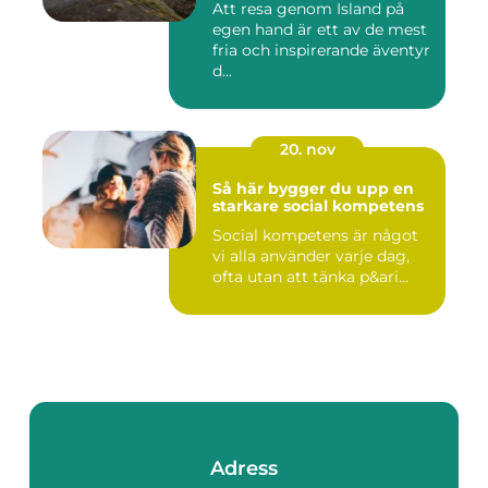
Att resa genom Island på
egen hand är ett av de mest
fria och inspirerande äventyr
d...
20. nov
Så här bygger du upp en
starkare social kompetens
Social kompetens är något
vi alla använder varje dag,
ofta utan att tänka p&ari...
Adress