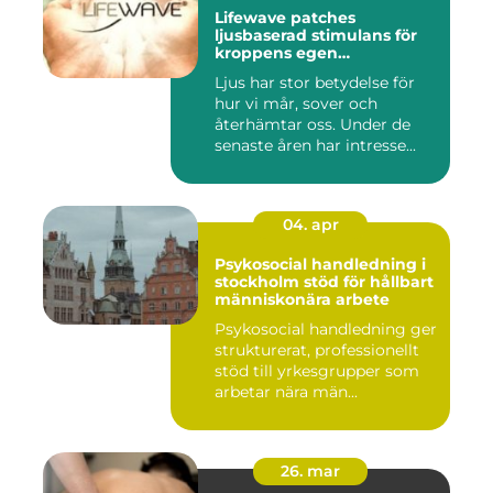
Lifewave patches
ljusbaserad stimulans för
kroppens egen
återhämtning
Ljus har stor betydelse för
hur vi mår, sover och
återhämtar oss. Under de
senaste åren har intresse...
04. apr
Psykosocial handledning i
stockholm stöd för hållbart
människonära arbete
Psykosocial handledning ger
strukturerat, professionellt
stöd till yrkesgrupper som
arbetar nära män...
26. mar