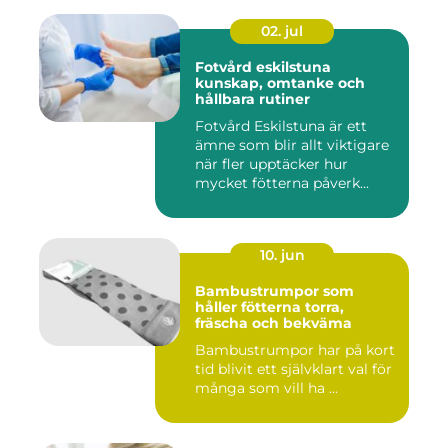
02. jul
Fotvård eskilstuna
kunskap, omtanke och
hållbara rutiner
Fotvård Eskilstuna är ett
ämne som blir allt viktigare
när fler upptäcker hur
mycket fötterna påverk...
10. jun
Bambustrumpor som
håller fötterna torra,
fräscha och bekväma
Bambustrumpor har på kort
tid blivit ett självklart val för
många som vill ha ...