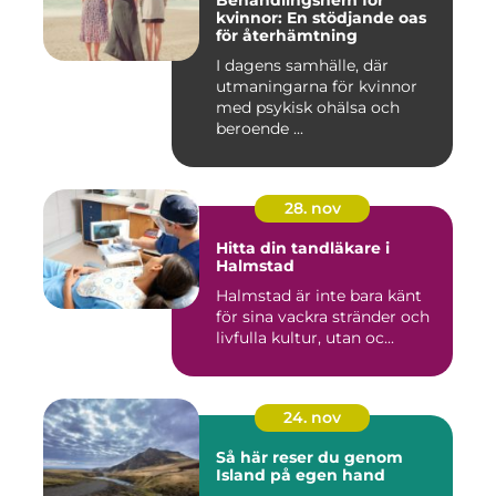
Behandlingshem för
kvinnor: En stödjande oas
för återhämtning
I dagens samhälle, där
utmaningarna för kvinnor
med psykisk ohälsa och
beroende ...
28. nov
Hitta din tandläkare i
Halmstad
Halmstad är inte bara känt
för sina vackra stränder och
livfulla kultur, utan oc...
24. nov
Så här reser du genom
Island på egen hand