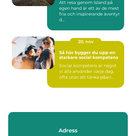
Att resa genom Island på
egen hand är ett av de mest
fria och inspirerande äventyr
d...
20. nov
Så här bygger du upp en
starkare social kompetens
Social kompetens är något
vi alla använder varje dag,
ofta utan att tänka p&ari...
Adress