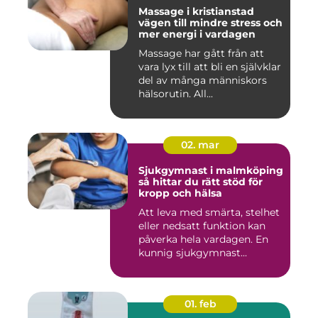
Massage i kristianstad
vägen till mindre stress och
mer energi i vardagen
Massage har gått från att
vara lyx till att bli en självklar
del av många människors
hälsorutin. All...
02. mar
Sjukgymnast i malmköping
så hittar du rätt stöd för
kropp och hälsa
Att leva med smärta, stelhet
eller nedsatt funktion kan
påverka hela vardagen. En
kunnig sjukgymnast...
01. feb