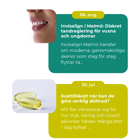
06. aug
Invisalign i Malmö: Diskret
tandreglering för vuxna
och ungdomar
Invisalign Malmö handlar
om moderna, genomskinliga
skenor som steg för steg
flyttar tä...
30. jul
Kosttillskott när kan de
göra verklig skillnad?
Allt fler intresserar sig för
hur mat, näring och livsstil
påverkar hälsan. Många äter
i dag hyfsat ...