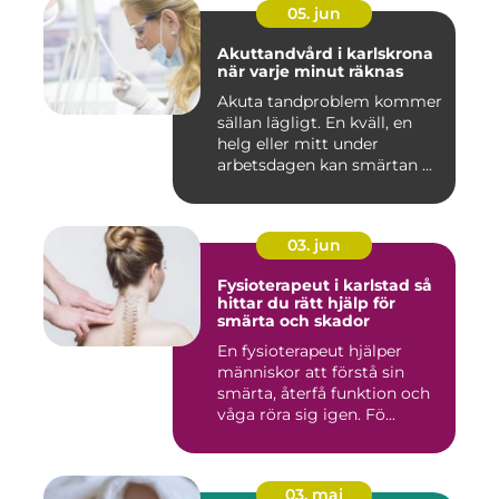
05. jun
Akuttandvård i karlskrona
när varje minut räknas
Akuta tandproblem kommer
sällan lägligt. En kväll, en
helg eller mitt under
arbetsdagen kan smärtan ...
03. jun
Fysioterapeut i karlstad så
hittar du rätt hjälp för
smärta och skador
En fysioterapeut hjälper
människor att förstå sin
smärta, återfå funktion och
våga röra sig igen. Fö...
03. maj