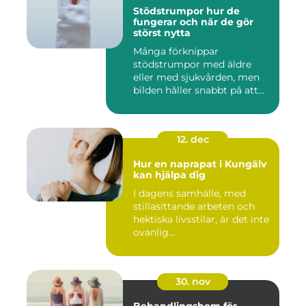
Stödstrumpor hur de
fungerar och när de gör
störst nytta
Många förknippar
stödstrumpor med äldre
eller med sjukvården, men
bilden håller snabbt på att
ändras...
12. dec
Hur en naprapat i Kungälv
kan hjälpa dig
I dagens samhälle, med
stillasittande arbeten och
hektiska livsstilar, är det inte
ovanlig...
30. nov