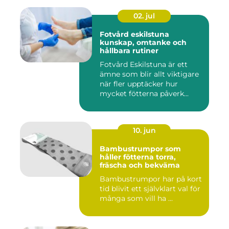
02. jul
Fotvård eskilstuna
kunskap, omtanke och
hållbara rutiner
Fotvård Eskilstuna är ett
ämne som blir allt viktigare
när fler upptäcker hur
mycket fötterna påverk...
10. jun
Bambustrumpor som
håller fötterna torra,
fräscha och bekväma
Bambustrumpor har på kort
tid blivit ett självklart val för
många som vill ha ...