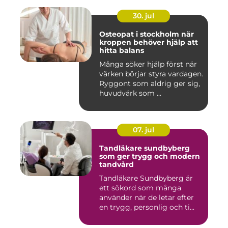
30. jul
Osteopat i stockholm när
kroppen behöver hjälp att
hitta balans
Många söker hjälp först när
värken börjar styra vardagen.
Ryggont som aldrig ger sig,
huvudvärk som ...
07. jul
Tandläkare sundbyberg
som ger trygg och modern
tandvård
Tandläkare Sundbyberg är
ett sökord som många
använder när de letar efter
en trygg, personlig och ti...