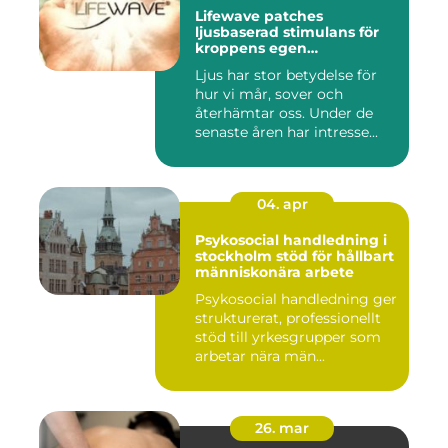
Lifewave patches
ljusbaserad stimulans för
kroppens egen
återhämtning
Ljus har stor betydelse för
hur vi mår, sover och
återhämtar oss. Under de
senaste åren har intresse...
04. apr
Psykosocial handledning i
stockholm stöd för hållbart
människonära arbete
Psykosocial handledning ger
strukturerat, professionellt
stöd till yrkesgrupper som
arbetar nära män...
26. mar