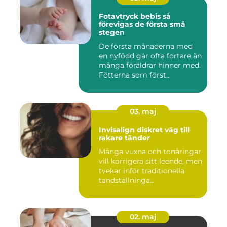
Fotavtryck bebis så
förevigas de första små
stegen
De första månaderna med
en nyfödd går ofta fortare än
många föräldrar hinner med.
Fötterna som först...
03. maj
Invisalign diskret väg till
rakare tänder
Många vuxna och tonåringar
vill korrigera sitt leende, men
tvekar inför traditionella
tandställninga...
02. maj