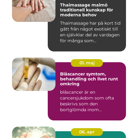
Thaimassage malmö
traditionell kunskap för
moderna behov
Thaimassage har på kort tid
gått från något exotiskt till
en självklar del av vardagen
för många som...
01. maj
Blåscancer symtom,
behandling och livet runt
omkring
blåscancer är en
cancersjukdom som ofta
beskrivs som den
bortglömda inom
cancervården, trots att den...
06. apr