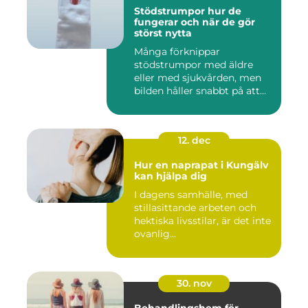
Stödstrumpor hur de
fungerar och när de gör
störst nytta
Många förknippar
stödstrumpor med äldre
eller med sjukvården, men
bilden håller snabbt på att
ändras...
12. dec
Hur en naprapat i Kungälv
kan hjälpa dig
I dagens samhälle, med
stillasittande arbeten och
hektiska livsstilar, är det inte
ovanlig...
30. nov