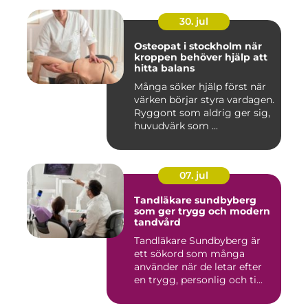
30. jul
Osteopat i stockholm när
kroppen behöver hjälp att
hitta balans
Många söker hjälp först när
värken börjar styra vardagen.
Ryggont som aldrig ger sig,
huvudvärk som ...
07. jul
Tandläkare sundbyberg
som ger trygg och modern
tandvård
Tandläkare Sundbyberg är
ett sökord som många
använder när de letar efter
en trygg, personlig och ti...