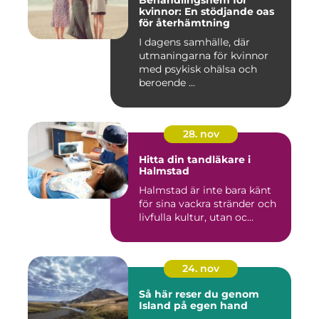
Behandlingshem för
kvinnor: En stödjande oas
för återhämtning
I dagens samhälle, där
utmaningarna för kvinnor
med psykisk ohälsa och
beroende ...
28. nov
Hitta din tandläkare i
Halmstad
Halmstad är inte bara känt
för sina vackra stränder och
livfulla kultur, utan oc...
24. nov
Så här reser du genom
Island på egen hand