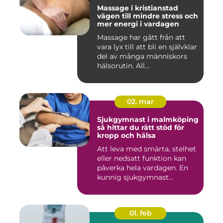
Massage i kristianstad
vägen till mindre stress och
mer energi i vardagen
Massage har gått från att
vara lyx till att bli en självklar
del av många människors
hälsorutin. All...
02. mar
Sjukgymnast i malmköping
så hittar du rätt stöd för
kropp och hälsa
Att leva med smärta, stelhet
eller nedsatt funktion kan
påverka hela vardagen. En
kunnig sjukgymnast...
01. feb