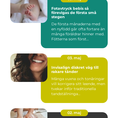
Fotavtryck bebis så
förevigas de första små
stegen
De första månaderna med
en nyfödd går ofta fortare än
många föräldrar hinner med.
Fötterna som först...
03. maj
Invisalign diskret väg till
rakare tänder
Många vuxna och tonåringar
vill korrigera sitt leende, men
tvekar inför traditionella
tandställninga...
02. maj