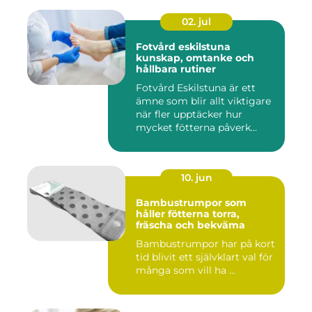
02. jul
Fotvård eskilstuna
kunskap, omtanke och
hållbara rutiner
Fotvård Eskilstuna är ett
ämne som blir allt viktigare
när fler upptäcker hur
mycket fötterna påverk...
10. jun
Bambustrumpor som
håller fötterna torra,
fräscha och bekväma
Bambustrumpor har på kort
tid blivit ett självklart val för
många som vill ha ...