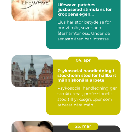
Lifewave patches
ljusbaserad stimulans för
kroppens egen
återhämtning
Ljus har stor betydelse för
hur vi mår, sover och
återhämtar oss. Under de
senaste åren har intresse...
04. apr
Psykosocial handledning i
stockholm stöd för hållbart
människonära arbete
Psykosocial handledning ger
strukturerat, professionellt
stöd till yrkesgrupper som
arbetar nära män...
26. mar