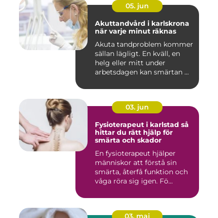
05. jun
Akuttandvård i karlskrona
när varje minut räknas
Akuta tandproblem kommer
sällan lägligt. En kväll, en
helg eller mitt under
arbetsdagen kan smärtan ...
03. jun
Fysioterapeut i karlstad så
hittar du rätt hjälp för
smärta och skador
En fysioterapeut hjälper
människor att förstå sin
smärta, återfå funktion och
våga röra sig igen. Fö...
03. maj