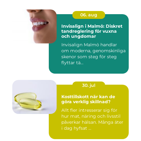
06. aug
Invisalign i Malmö: Diskret
tandreglering för vuxna
och ungdomar
Invisalign Malmö handlar
om moderna, genomskinliga
skenor som steg för steg
flyttar tä...
30. jul
Kosttillskott när kan de
göra verklig skillnad?
Allt fler intresserar sig för
hur mat, näring och livsstil
påverkar hälsan. Många äter
i dag hyfsat ...