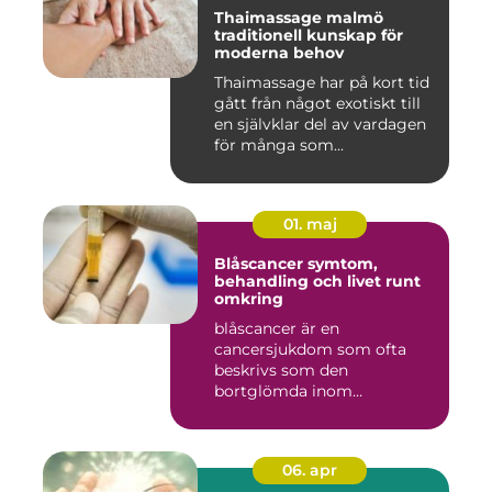
Thaimassage malmö
traditionell kunskap för
moderna behov
Thaimassage har på kort tid
gått från något exotiskt till
en självklar del av vardagen
för många som...
01. maj
Blåscancer symtom,
behandling och livet runt
omkring
blåscancer är en
cancersjukdom som ofta
beskrivs som den
bortglömda inom
cancervården, trots att den...
06. apr