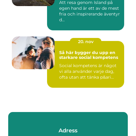
Att resa genom Island på
egen hand är ett av de mest
fria och inspirerande äventyr
d...
20. nov
Så här bygger du upp en
starkare social kompetens
Social kompetens är något
vi alla använder varje dag,
ofta utan att tänka p&ari...
Adress