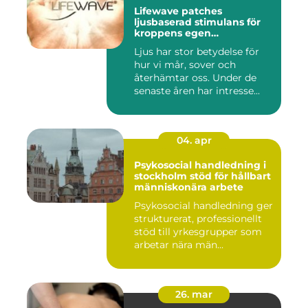
Lifewave patches
ljusbaserad stimulans för
kroppens egen
återhämtning
Ljus har stor betydelse för
hur vi mår, sover och
återhämtar oss. Under de
senaste åren har intresse...
04. apr
Psykosocial handledning i
stockholm stöd för hållbart
människonära arbete
Psykosocial handledning ger
strukturerat, professionellt
stöd till yrkesgrupper som
arbetar nära män...
26. mar