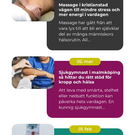
Massage i kristianstad
vägen till mindre stress och
mer energi i vardagen
Massage har gått från att
vara lyx till att bli en självklar
del av många människors
hälsorutin. All...
02. mar
Sjukgymnast i malmköping
så hittar du rätt stöd för
kropp och hälsa
Att leva med smärta, stelhet
eller nedsatt funktion kan
påverka hela vardagen. En
kunnig sjukgymnast...
01. feb