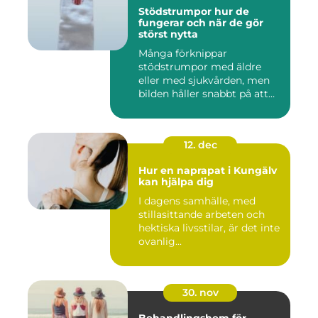
Stödstrumpor hur de
fungerar och när de gör
störst nytta
Många förknippar
stödstrumpor med äldre
eller med sjukvården, men
bilden håller snabbt på att
ändras...
12. dec
Hur en naprapat i Kungälv
kan hjälpa dig
I dagens samhälle, med
stillasittande arbeten och
hektiska livsstilar, är det inte
ovanlig...
30. nov