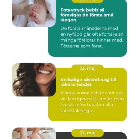
Fotavtryck bebis så
förevigas de första små
stegen
De första månaderna med
en nyfödd går ofta fortare än
många föräldrar hinner med.
Fötterna som först...
03. maj
Invisalign diskret väg till
rakare tänder
Många vuxna och tonåringar
vill korrigera sitt leende, men
tvekar inför traditionella
tandställninga...
02. maj