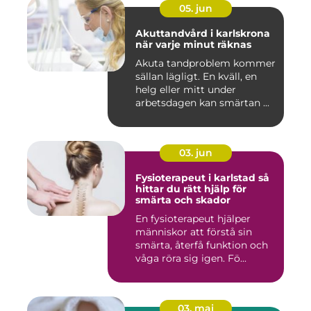
05. jun
Akuttandvård i karlskrona
när varje minut räknas
Akuta tandproblem kommer
sällan lägligt. En kväll, en
helg eller mitt under
arbetsdagen kan smärtan ...
03. jun
Fysioterapeut i karlstad så
hittar du rätt hjälp för
smärta och skador
En fysioterapeut hjälper
människor att förstå sin
smärta, återfå funktion och
våga röra sig igen. Fö...
03. maj