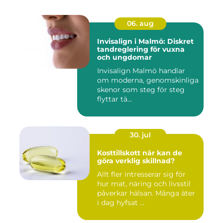
06. aug
Invisalign i Malmö: Diskret
tandreglering för vuxna
och ungdomar
Invisalign Malmö handlar
om moderna, genomskinliga
skenor som steg för steg
flyttar tä...
30. jul
Kosttillskott när kan de
göra verklig skillnad?
Allt fler intresserar sig för
hur mat, näring och livsstil
påverkar hälsan. Många äter
i dag hyfsat ...