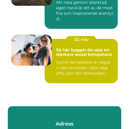
Att resa genom Island på
egen hand är ett av de mest
fria och inspirerande äventyr
d...
20. nov
Så här bygger du upp en
starkare social kompetens
Social kompetens är något
vi alla använder varje dag,
ofta utan att tänka p&ari...
Adress