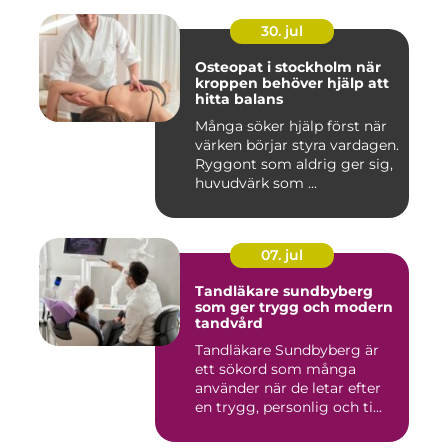
30. jul
Osteopat i stockholm när
kroppen behöver hjälp att
hitta balans
Många söker hjälp först när
värken börjar styra vardagen.
Ryggont som aldrig ger sig,
huvudvärk som ...
07. jul
Tandläkare sundbyberg
som ger trygg och modern
tandvård
Tandläkare Sundbyberg är
ett sökord som många
använder när de letar efter
en trygg, personlig och ti...