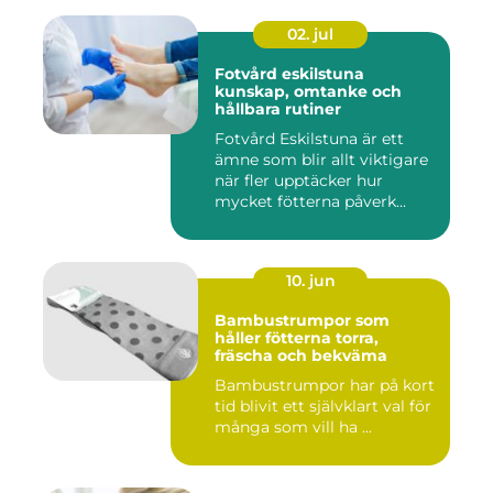
02. jul
Fotvård eskilstuna
kunskap, omtanke och
hållbara rutiner
Fotvård Eskilstuna är ett
ämne som blir allt viktigare
när fler upptäcker hur
mycket fötterna påverk...
10. jun
Bambustrumpor som
håller fötterna torra,
fräscha och bekväma
Bambustrumpor har på kort
tid blivit ett självklart val för
många som vill ha ...