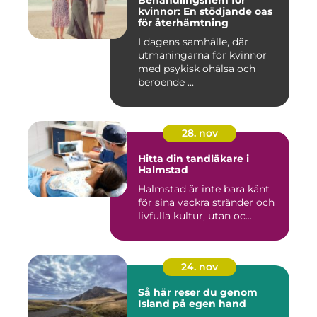
Behandlingshem för
kvinnor: En stödjande oas
för återhämtning
I dagens samhälle, där
utmaningarna för kvinnor
med psykisk ohälsa och
beroende ...
28. nov
Hitta din tandläkare i
Halmstad
Halmstad är inte bara känt
för sina vackra stränder och
livfulla kultur, utan oc...
24. nov
Så här reser du genom
Island på egen hand