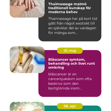
Thaimassage malmö
traditionell kunskap för
moderna behov
Thaimassage har på kort tid
gått från något exotiskt till
en självklar del av vardagen
för många som...
01. maj
Blåscancer symtom,
behandling och livet runt
omkring
blåscancer är en
cancersjukdom som ofta
beskrivs som den
bortglömda inom
cancervården, trots att den...
06. apr