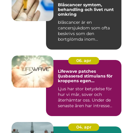
Blåscancer symtom,
behandling och livet runt
omkring
blåscancer är en
cancersjukdom som ofta
beskrivs som den
bortglömda inom
cancervården, trots att den...
06. apr
Lifewave patches
ljusbaserad stimulans för
kroppens egen
återhämtning
Ljus har stor betydelse för
hur vi mår, sover och
återhämtar oss. Under de
senaste åren har intresse...
04. apr