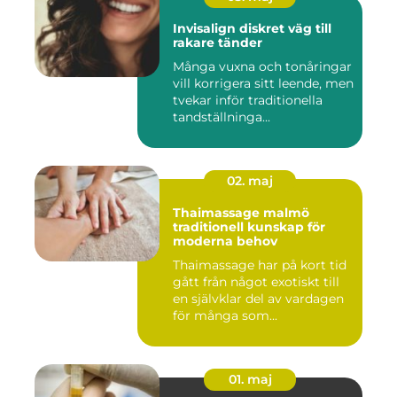
Invisalign diskret väg till
rakare tänder
Många vuxna och tonåringar
vill korrigera sitt leende, men
tvekar inför traditionella
tandställninga...
02. maj
Thaimassage malmö
traditionell kunskap för
moderna behov
Thaimassage har på kort tid
gått från något exotiskt till
en självklar del av vardagen
för många som...
01. maj