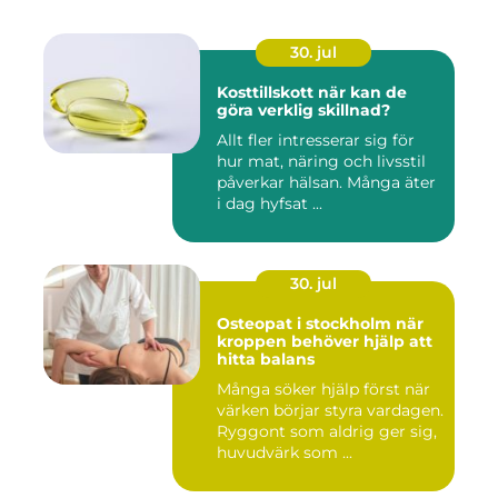
30. jul
Kosttillskott när kan de
göra verklig skillnad?
Allt fler intresserar sig för
hur mat, näring och livsstil
påverkar hälsan. Många äter
i dag hyfsat ...
30. jul
Osteopat i stockholm när
kroppen behöver hjälp att
hitta balans
Många söker hjälp först när
värken börjar styra vardagen.
Ryggont som aldrig ger sig,
huvudvärk som ...