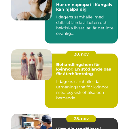
Hur en naprapat i Kungälv
kan hjälpa dig
I dagens samhälle, med
stillasittande arbeten och
hektiska livsstilar, är det inte
ovanlig...
30. nov
Behandlingshem för
kvinnor: En stödjande oas
för återhämtning
I dagens samhälle, där
utmaningarna för kvinnor
med psykisk ohälsa och
beroende ...
28. nov