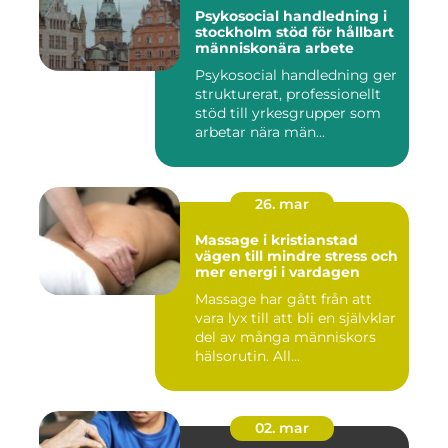
Psykosocial handledning i
stockholm stöd för hållbart
människonära arbete
Psykosocial handledning ger
strukturerat, professionellt
stöd till yrkesgrupper som
arbetar nära män...
26. mar
Massage i kristianstad
vägen till mindre stress och
mer energi i vardagen
Massage har gått från att
vara lyx till att bli en självklar
del av många människors
hälsorutin. All...
02. mar