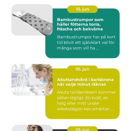
10. jun
Bambustrumpor som
håller fötterna torra,
fräscha och bekväma
Bambustrumpor har på kort
tid blivit ett självklart val för
många som vill ha ...
05. jun
Akuttandvård i karlskrona
när varje minut räknas
Akuta tandproblem kommer
sällan lägligt. En kväll, en
helg eller mitt under
arbetsdagen kan smärtan ...
03. jun