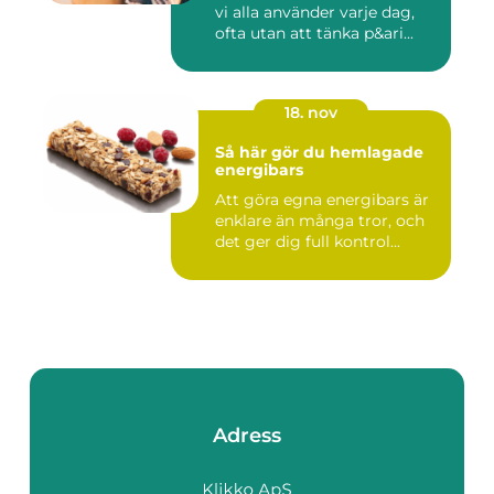
vi alla använder varje dag,
ofta utan att tänka p&ari...
18. nov
Så här gör du hemlagade
energibars
Att göra egna energibars är
enklare än många tror, och
det ger dig full kontrol...
Adress