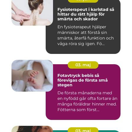
Fysioterapeut i karlstad så
hittar du rätt hjälp för
smärta och skador
En fysioterapeut hjälper
människor att förstå sin
smärta, återfå funktion och
våga röra sig igen. Fö...
03. maj
Fotavtryck bebis så
förevigas de första små
stegen
De första månaderna med
en nyfödd går ofta fortare än
många föräldrar hinner med.
Fötterna som först...
03. maj