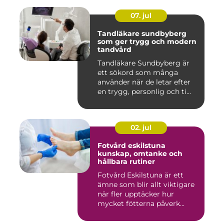
07. jul
Tandläkare sundbyberg
som ger trygg och modern
tandvård
Tandläkare Sundbyberg är
ett sökord som många
använder när de letar efter
en trygg, personlig och ti...
02. jul
Fotvård eskilstuna
kunskap, omtanke och
hållbara rutiner
Fotvård Eskilstuna är ett
ämne som blir allt viktigare
när fler upptäcker hur
mycket fötterna påverk...