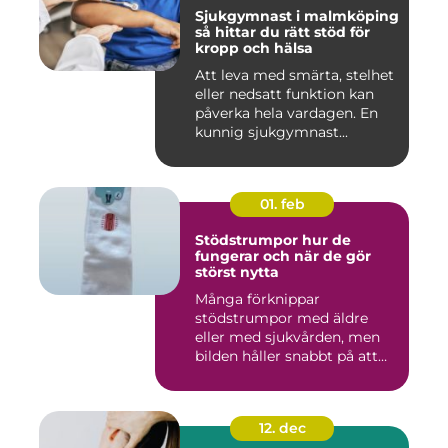
Sjukgymnast i malmköping
så hittar du rätt stöd för
kropp och hälsa
Att leva med smärta, stelhet
eller nedsatt funktion kan
påverka hela vardagen. En
kunnig sjukgymnast...
01. feb
Stödstrumpor hur de
fungerar och när de gör
störst nytta
Många förknippar
stödstrumpor med äldre
eller med sjukvården, men
bilden håller snabbt på att
ändras...
12. dec