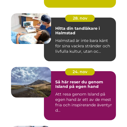
28. nov
Hitta din tandläkare i
Halmstad
Halmstad är inte bara känt
för sina vackra stränder och
livfulla kultur, utan oc...
24. nov
Så här reser du genom
Island på egen hand
Att resa genom Island på
egen hand är ett av de mest
fria och inspirerande äventyr
d...