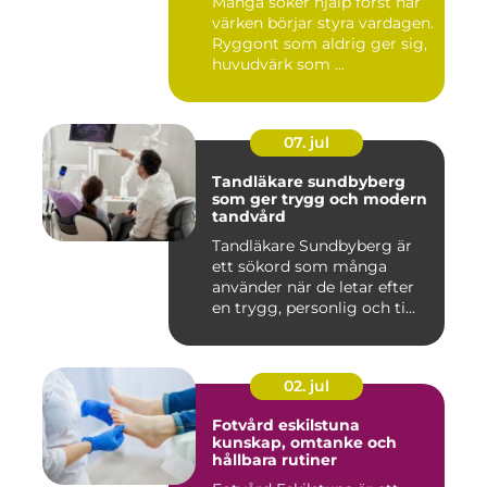
Många söker hjälp först när
värken börjar styra vardagen.
Ryggont som aldrig ger sig,
huvudvärk som ...
07. jul
Tandläkare sundbyberg
som ger trygg och modern
tandvård
Tandläkare Sundbyberg är
ett sökord som många
använder när de letar efter
en trygg, personlig och ti...
02. jul
Fotvård eskilstuna
kunskap, omtanke och
hållbara rutiner