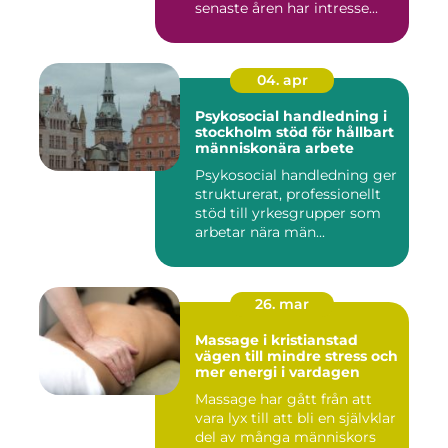
senaste åren har intresse...
04. apr
Psykosocial handledning i
stockholm stöd för hållbart
människonära arbete
Psykosocial handledning ger
strukturerat, professionellt
stöd till yrkesgrupper som
arbetar nära män...
26. mar
Massage i kristianstad
vägen till mindre stress och
mer energi i vardagen
Massage har gått från att
vara lyx till att bli en självklar
del av många människors