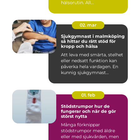
hälsorutin. All...
02. mar
Sjukgymnast i malmköping
så hittar du rätt stöd för
kropp och hälsa
Att leva med smärta, stelhet
eller nedsatt funktion kan
påverka hela vardagen. En
kunnig sjukgymnast...
01. feb
Stödstrumpor hur de
fungerar och när de gör
störst nytta
Många förknippar
stödstrumpor med äldre
eller med sjukvården, men