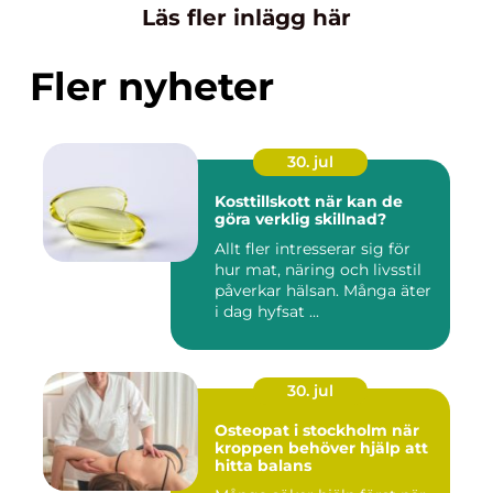
Läs fler inlägg här
Fler nyheter
30. jul
Kosttillskott när kan de
göra verklig skillnad?
Allt fler intresserar sig för
hur mat, näring och livsstil
påverkar hälsan. Många äter
i dag hyfsat ...
30. jul
Osteopat i stockholm när
kroppen behöver hjälp att
hitta balans