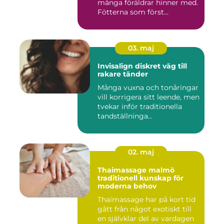
många föräldrar hinner med.
Fötterna som först...
03. maj
Invisalign diskret väg till
rakare tänder
Många vuxna och tonåringar
vill korrigera sitt leende, men
tvekar inför traditionella
tandställninga...
02. maj
Thaimassage malmö
traditionell kunskap för
moderna behov
Thaimassage har på kort tid
gått från något exotiskt till
en självklar del av vardagen