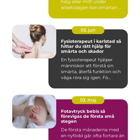
helg eller mitt under
arbetsdagen kan smärtan ...
03. jun
Fysioterapeut i karlstad så
hittar du rätt hjälp för
smärta och skador
En fysioterapeut hjälper
människor att förstå sin
smärta, återfå funktion och
våga röra sig igen. Fö...
03. maj
Fotavtryck bebis så
förevigas de första små
stegen
De första månaderna med
en nyfödd går ofta fortare än