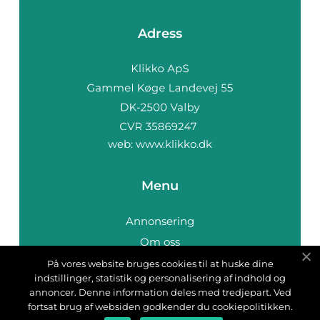
Adress
web:
www.klikko.dk
Menu
Annonsering
Om oss
Cookies
På vores website bruges cookies til at huske dine
indstillinger, statistik og personalisering af indhold og
Kontakta oss
annoncer. Denne information deles med tredjepart. Ved
Sitemap
fortsat brug af websiden godkender du cookiepolitikken.