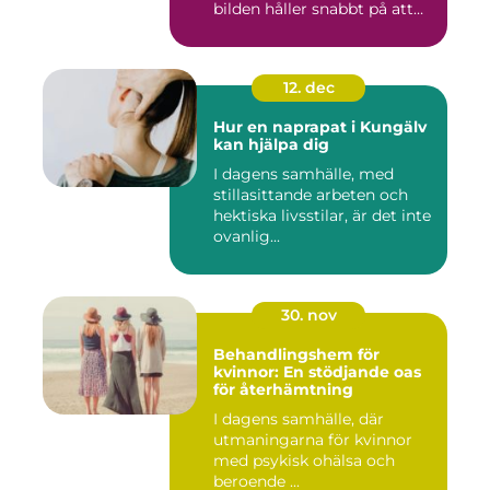
bilden håller snabbt på att
ändras...
12. dec
Hur en naprapat i Kungälv
kan hjälpa dig
I dagens samhälle, med
stillasittande arbeten och
hektiska livsstilar, är det inte
ovanlig...
30. nov
Behandlingshem för
kvinnor: En stödjande oas
för återhämtning
I dagens samhälle, där
utmaningarna för kvinnor
med psykisk ohälsa och
beroende ...