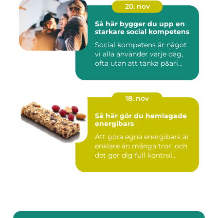
20. nov
Så här bygger du upp en
starkare social kompetens
Social kompetens är något
vi alla använder varje dag,
ofta utan att tänka p&ari...
18. nov
Så här gör du hemlagade
energibars
Att göra egna energibars är
enklare än många tror, och
det ger dig full kontrol...