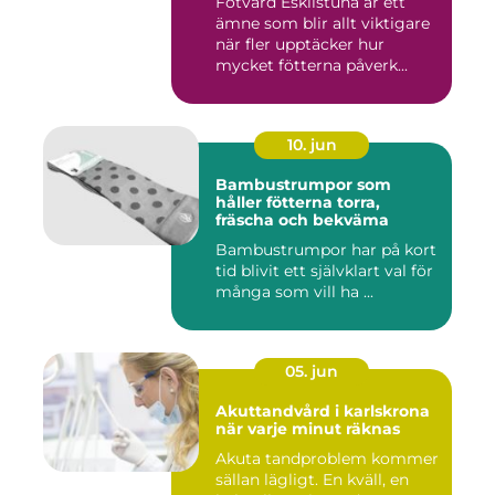
Fotvård Eskilstuna är ett
ämne som blir allt viktigare
när fler upptäcker hur
mycket fötterna påverk...
10. jun
Bambustrumpor som
håller fötterna torra,
fräscha och bekväma
Bambustrumpor har på kort
tid blivit ett självklart val för
många som vill ha ...
05. jun
Akuttandvård i karlskrona
när varje minut räknas
Akuta tandproblem kommer
sällan lägligt. En kväll, en