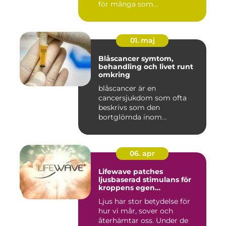
för många som...
01. maj
Blåscancer symtom,
behandling och livet runt
omkring
blåscancer är en
cancersjukdom som ofta
beskrivs som den
bortglömda inom
cancervården, trots att den...
06. apr
Lifewave patches
ljusbaserad stimulans för
kroppens egen
återhämtning
Ljus har stor betydelse för
hur vi mår, sover och
återhämtar oss. Under de