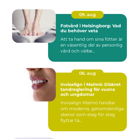
09. aug
Fotvård i Helsingborg: Vad
du behöver veta
Att ta hand om sina fötter är
en väsentlig del av personlig
vård och välbe...
06. aug
Invisalign i Malmö: Diskret
tandreglering för vuxna
och ungdomar
Invisalign Malmö handlar
om moderna, genomskinliga
skenor som steg för steg
flyttar tä...