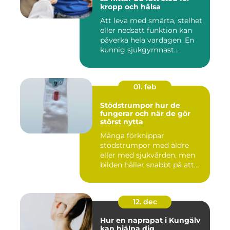
kropp och hälsa
Att leva med smärta, stelhet
eller nedsatt funktion kan
påverka hela vardagen. En
kunnig sjukgymnast...
01. feb
Stödstrumpor hur de
fungerar och när de gör
störst nytta
Många förknippar
stödstrumpor med äldre
eller med sjukvården, men
bilden håller snabbt på att
ändras...
12. dec
Hur en naprapat i Kungälv
kan hjälpa dig