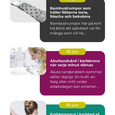
Bambustrumpor som
håller fötterna torra,
fräscha och bekväma
Bambustrumpor har på kort
tid blivit ett självklart val för
många som vill ha ...
05. jun
Akuttandvård i karlskrona
när varje minut räknas
Akuta tandproblem kommer
sällan lägligt. En kväll, en
helg eller mitt under
arbetsdagen kan smärtan ...
03. jun
Fysioterapeut i karlstad så