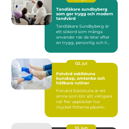
Tandläkare sundbyberg
som ger trygg och modern
tandvård
Tandläkare Sundbyberg är
ett sökord som många
använder när de letar efter
en trygg, personlig och ti...
02. jul
Fotvård eskilstuna
kunskap, omtanke och
hållbara rutiner
Fotvård Eskilstuna är ett
ämne som blir allt viktigare
när fler upptäcker hur
mycket fötterna påverk...
10. jun