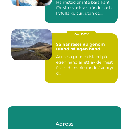
Halmstad är inte bara känt
för sina vackra stränder och
livfulla kultur, utan oc...
24. nov
Så här reser du genom
Island på egen hand
Att resa genom Island på
egen hand är ett av de mest
fria och inspirerande äventyr
d...
Adress