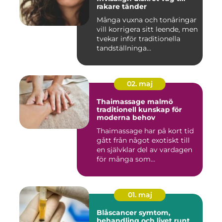
rakare tänder
Många vuxna och tonåringar
vill korrigera sitt leende, men
tvekar inför traditionella
tandställninga...
02. maj
Thaimassage malmö
traditionell kunskap för
moderna behov
Thaimassage har på kort tid
gått från något exotiskt till
en självklar del av vardagen
för många som...
01. maj
Blåscancer symtom,
behandling och livet runt