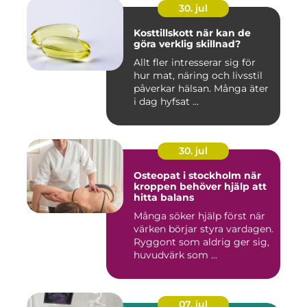
30. jul
Kosttillskott när kan de
göra verklig skillnad?
Allt fler intresserar sig för
hur mat, näring och livsstil
påverkar hälsan. Många äter
i dag hyfsat ...
30. jul
Osteopat i stockholm när
kroppen behöver hjälp att
hitta balans
Många söker hjälp först när
värken börjar styra vardagen.
Ryggont som aldrig ger sig,
huvudvärk som ...
07. jul