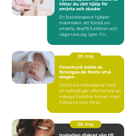
hittar du rätt hjälp för
smärta och skador
En fysioterapeut hjälper
människor att förstå sin
smärta, återfå funktion och
våga röra sig igen. Fö...
03. maj
Fotavtryck bebis så
förevigas de första små
stegen
De första månaderna med
en nyfödd går ofta fortare än
många föräldrar hinner med.
Fötterna som först...
03. maj
Invisalign diskret väg till