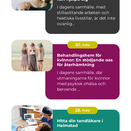
I dagens samhälle, med
stillasittande arbeten och
hektiska livsstilar, är det inte
ovanlig...
30. nov
Behandlingshem för
kvinnor: En stödjande oas
för återhämtning
I dagens samhälle, där
utmaningarna för kvinnor
med psykisk ohälsa och
beroende ...
28. nov
Hitta din tandläkare i
Halmstad