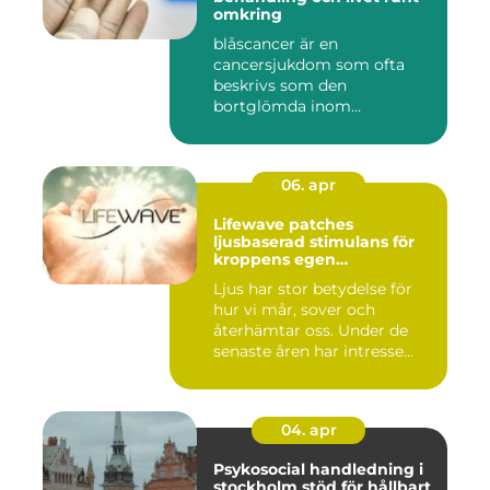
omkring
blåscancer är en
cancersjukdom som ofta
beskrivs som den
bortglömda inom
cancervården, trots att den...
06. apr
Lifewave patches
ljusbaserad stimulans för
kroppens egen
återhämtning
Ljus har stor betydelse för
hur vi mår, sover och
återhämtar oss. Under de
senaste åren har intresse...
04. apr
Psykosocial handledning i
stockholm stöd för hållbart