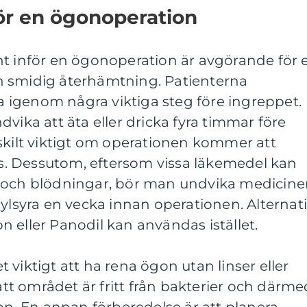
ör en ögonoperation
nt inför en ögonoperation är avgörande för 
n smidig återhämtning. Patienterna
igenom några viktiga steg före ingreppet.
vika att äta eller dricka fyra timmar före
skilt viktigt om operationen kommer att
. Dessutom, eftersom vissa läkemedel kan
 och blödningar, bör man undvika medicine
cylsyra en vecka innan operationen. Alternat
 eller Panodil kan användas istället.
viktigt att ha rena ögon utan linser eller
 att området är fritt från bakterier och därme