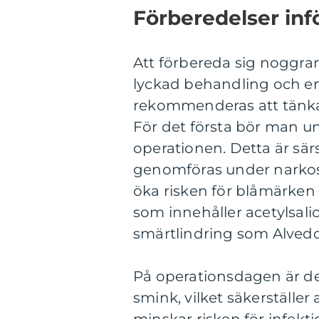
Förberedelser inf
Att förbereda sig noggra
lyckad behandling och e
rekommenderas att tänka 
För det första bör man und
operationen. Detta är sär
genomföras under narkos
öka risken för blåmärken
som innehåller acetylsali
smärtlindring som Alvedon
På operationsdagen är det 
smink, vilket säkerställer