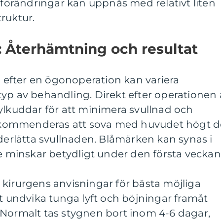
a förändringar kan uppnås med relativt liten
ruktur.
: Återhämtning och resultat
efter en ögonoperation kan variera
yp av behandling. Direkt efter operationen 
ylkuddar för att minimera svullnad och
kommenderas att sova med huvudet högt d
nderlätta svullnaden. Blåmärken kan synas i
de minskar betydligt under den första veckan
lja kirurgens anvisningar för bästa möjliga
tt undvika tunga lyft och böjningar framåt
 Normalt tas stygnen bort inom 4-6 dagar,