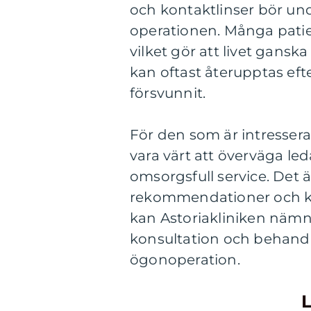
och kontaktlinser bör und
operationen. Många patien
vilket gör att livet gansk
kan oftast återupptas efte
försvunnit.
För den som är intresser
vara värt att överväga le
omsorgsfull service. Det ä
rekommendationer och kv
kan Astoriakliniken nämna
konsultation och behandlin
ögonoperation.
L