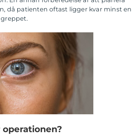
ion. En annan förberedelse är att planera
n, då patienten oftast ligger kvar minst en
ngreppet.
 operationen?