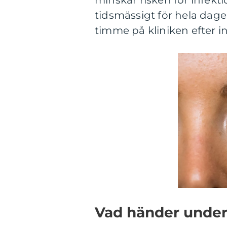
minskar risken för infekt
tidsmässigt för hela dage
timme på kliniken efter i
Vad händer under