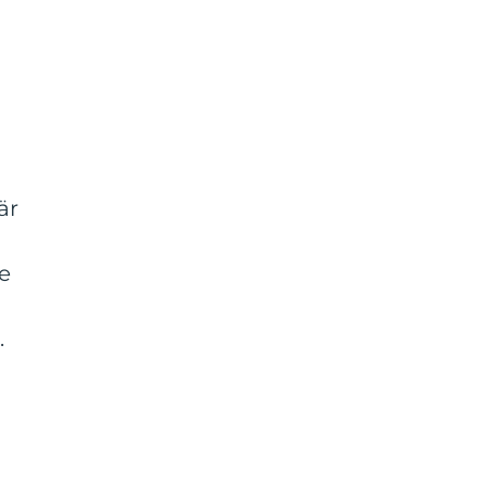
är
e
.