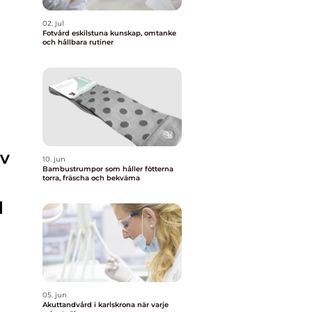
02. jul
Fotvård eskilstuna kunskap, omtanke
och hållbara rutiner
iv
10. jun
Bambustrumpor som håller fötterna
torra, fräscha och bekväma
l
05. jun
Akuttandvård i karlskrona när varje