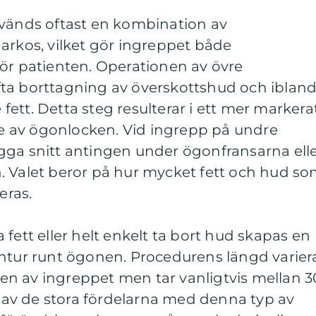
nvänds oftast en kombination av
arkos, vilket gör ingreppet både
för patienten. Operationen av övre
ta borttagning av överskottshud och iblan
ett. Detta steg resulterar i ett mer markera
 av ögonlocken. Vid ingrepp på undre
gga snitt antingen under ögonfransarna ell
. Valet beror på hur mycket fett och hud s
eras.
fett eller helt enkelt ta bort hud skapas en
ontur runt ögonen. Procedurens längd varier
n av ingreppet men tar vanligtvis mellan 3
En av de stora fördelarna med denna typ av