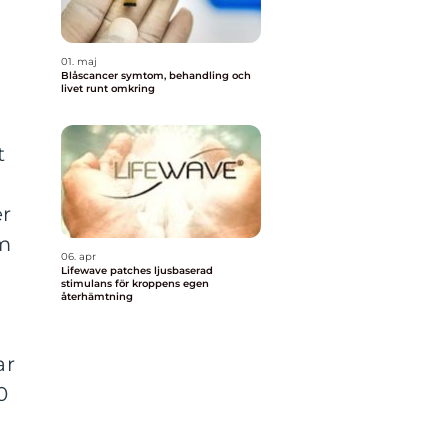
01. maj
Blåscancer symtom, behandling och
livet runt omkring
d
t
er
om
06. apr
Lifewave patches ljusbaserad
stimulans för kroppens egen
återhämtning
ar
0