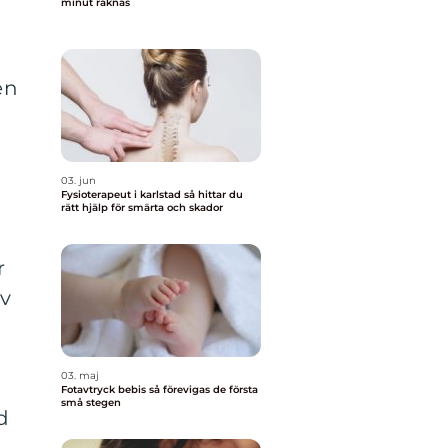
minut räknas
en
03. jun
Fysioterapeut i karlstad så hittar du
rätt hjälp för smärta och skador
r
iv
03. maj
Fotavtryck bebis så förevigas de första
små stegen
d