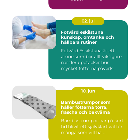
02. jul
Fotvård eskilstuna
kunskap, omtanke och
hållbara rutiner
Fotvård Eskilstuna är ett
ämne som blir allt viktigare
när fler upptäcker hur
mycket fötterna påverk...
10. jun
Bambustrumpor som
håller fötterna torra,
fräscha och bekväma
Bambustrumpor har på kort
tid blivit ett självklart val för
många som vill ha ...