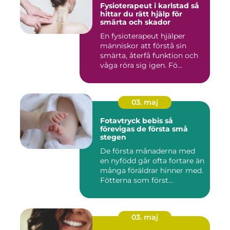
Fysioterapeut i karlstad så
hittar du rätt hjälp för
smärta och skador
En fysioterapeut hjälper
människor att förstå sin
smärta, återfå funktion och
våga röra sig igen. Fö...
03. maj
Fotavtryck bebis så
förevigas de första små
stegen
De första månaderna med
en nyfödd går ofta fortare än
många föräldrar hinner med.
Fötterna som först...
03. maj