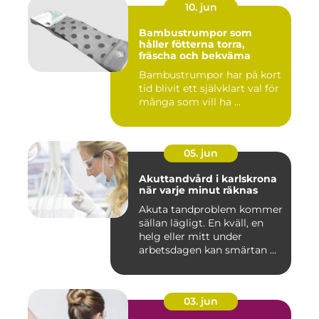
10. jun
Bambustrumpor som
håller fötterna torra,
fräscha och bekväma
Bambustrumpor har på kort
tid blivit ett självklart val för
många som vill ha ...
05. jun
Akuttandvård i karlskrona
när varje minut räknas
Akuta tandproblem kommer
sällan lägligt. En kväll, en
helg eller mitt under
arbetsdagen kan smärtan ...
03. jun