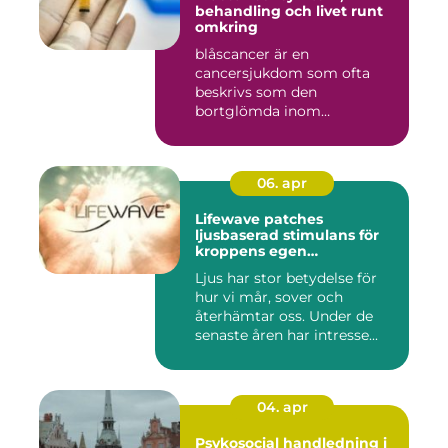
behandling och livet runt
omkring
blåscancer är en
cancersjukdom som ofta
beskrivs som den
bortglömda inom
cancervården, trots att den...
06. apr
Lifewave patches
ljusbaserad stimulans för
kroppens egen
återhämtning
Ljus har stor betydelse för
hur vi mår, sover och
återhämtar oss. Under de
senaste åren har intresse...
04. apr
Psykosocial handledning i