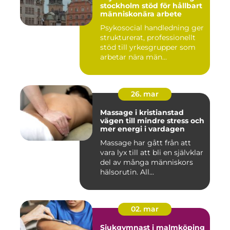
stockholm stöd för hållbart
människonära arbete
Psykosocial handledning ger
strukturerat, professionellt
stöd till yrkesgrupper som
arbetar nära män...
26. mar
Massage i kristianstad
vägen till mindre stress och
mer energi i vardagen
Massage har gått från att
vara lyx till att bli en självklar
del av många människors
hälsorutin. All...
02. mar
Sjukgymnast i malmköping