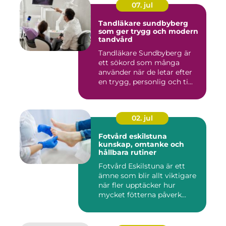
07. jul
Tandläkare sundbyberg
som ger trygg och modern
tandvård
Tandläkare Sundbyberg är
ett sökord som många
använder när de letar efter
en trygg, personlig och ti...
02. jul
Fotvård eskilstuna
kunskap, omtanke och
hållbara rutiner
Fotvård Eskilstuna är ett
ämne som blir allt viktigare
när fler upptäcker hur
mycket fötterna påverk...