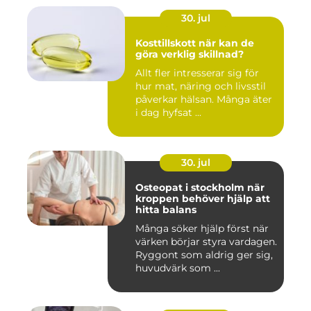
30. jul
Kosttillskott när kan de
göra verklig skillnad?
Allt fler intresserar sig för
hur mat, näring och livsstil
påverkar hälsan. Många äter
i dag hyfsat ...
30. jul
Osteopat i stockholm när
kroppen behöver hjälp att
hitta balans
Många söker hjälp först när
värken börjar styra vardagen.
Ryggont som aldrig ger sig,
huvudvärk som ...