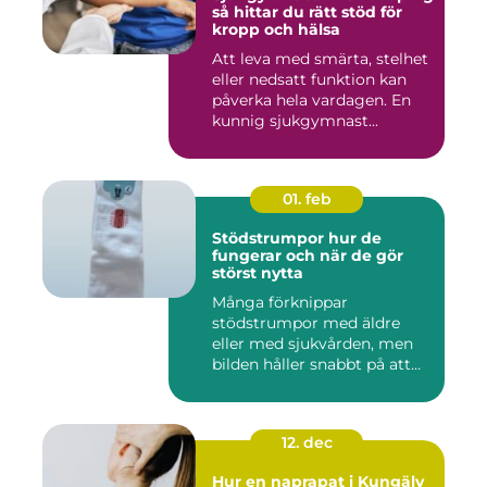
så hittar du rätt stöd för
kropp och hälsa
Att leva med smärta, stelhet
eller nedsatt funktion kan
påverka hela vardagen. En
kunnig sjukgymnast...
01. feb
Stödstrumpor hur de
fungerar och när de gör
störst nytta
Många förknippar
stödstrumpor med äldre
eller med sjukvården, men
bilden håller snabbt på att
ändras...
12. dec
Hur en naprapat i Kungälv