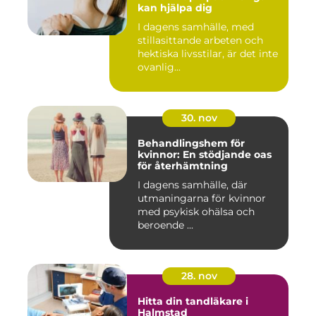
kan hjälpa dig
I dagens samhälle, med
stillasittande arbeten och
hektiska livsstilar, är det inte
ovanlig...
30. nov
Behandlingshem för
kvinnor: En stödjande oas
för återhämtning
I dagens samhälle, där
utmaningarna för kvinnor
med psykisk ohälsa och
beroende ...
28. nov
Hitta din tandläkare i
Halmstad