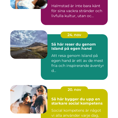
Halmstad är inte bara känt
för sina vackra stränder och
livfulla kultur, utan oc...
24. nov
Så här reser du genom
Island på egen hand
Att resa genom Island på
egen hand är ett av de mest
fria och inspirerande äventyr
d...
20. nov
Så här bygger du upp en
starkare social kompetens
Social kompetens är något
vi alla använder varje dag,