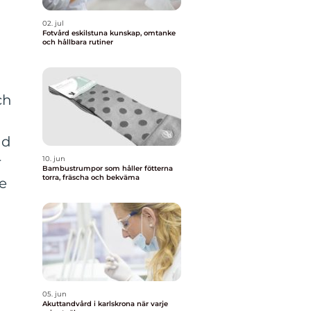
02. jul
Fotvård eskilstuna kunskap, omtanke
och hållbara rutiner
ch
ad
r
10. jun
Bambustrumpor som håller fötterna
torra, fräscha och bekväma
de
05. jun
Akuttandvård i karlskrona när varje