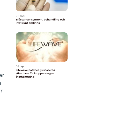
01. maj
Blåscancer symtom, behandling och
livet runt omkring
06. apr
Lifewave patches ljusbaserad
stimulans för kroppens egen
er
återhämtning
h
or