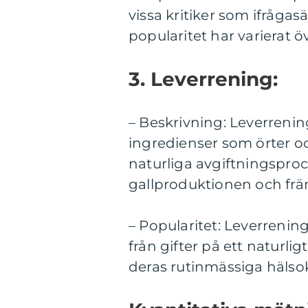
vissa kritiker som ifrågas
popularitet har varierat ö
3. Leverrening:
– Beskrivning: Leverrenin
ingredienser som örter och
naturliga avgiftningsproc
gallproduktionen och främ
– Popularitet: Leverrenin
från gifter på ett naturl
deras rutinmässiga hälso