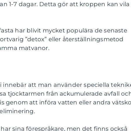
lan 1-7 dagar. Detta gör att kroppen kan vila
nfasta har blivit mycket populära de senaste
kortvarig ”detox” eller återställningsmetod
osamma matvanor.
i innebär att man använder speciella teknik
nsa tjocktarmen från ackumulerade avfall oc
vis genom att införa vatten eller andra vätsk
 eliminering.
i har sina förespråkare, men det finns också