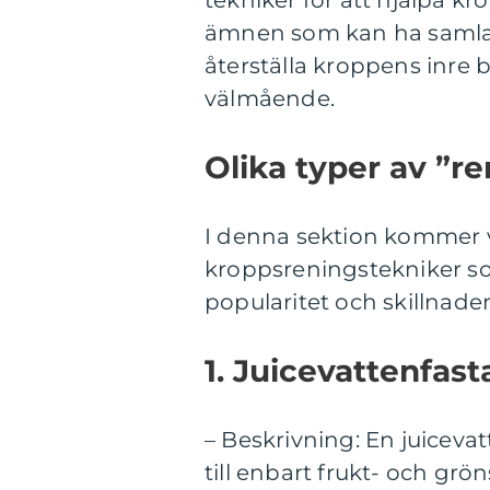
tekniker för att hjälpa kr
ämnen som kan ha samlats
återställa kroppens inre 
välmående.
Olika typer av ”re
I denna sektion kommer vi
kroppsreningstekniker som
popularitet och skillnader
1. Juicevattenfast
– Beskrivning: En juicev
till enbart frukt- och grö