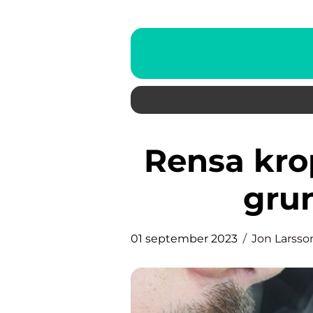
Rensa kroppen från gifter: En
grun
01 september 2023
Jon Larsso