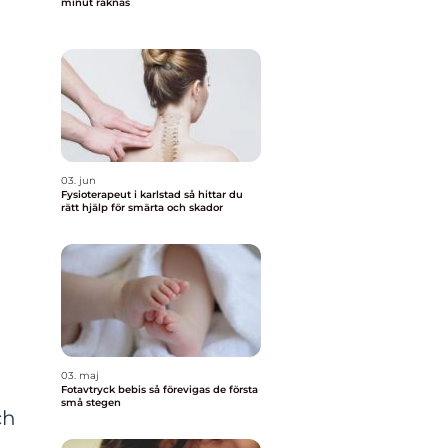
minut räknas
03. jun
Fysioterapeut i karlstad så hittar du
rätt hjälp för smärta och skador
03. maj
Fotavtryck bebis så förevigas de första
små stegen
ch