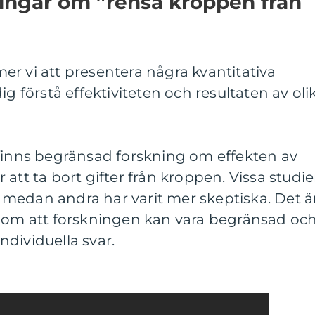
ingar om ”rensa kroppen från
r vi att presentera några kvantitativa
ig förstå effektiviteten och resultaten av oli
 finns begränsad forskning om effekten av
att ta bort gifter från kroppen. Vissa studie
t, medan andra har varit mer skeptiska. Det ä
n om att forskningen kan vara begränsad oc
individuella svar.