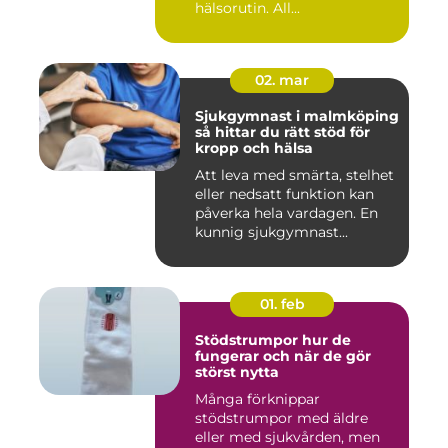
hälsorutin. All...
02. mar
Sjukgymnast i malmköping
så hittar du rätt stöd för
kropp och hälsa
Att leva med smärta, stelhet
eller nedsatt funktion kan
påverka hela vardagen. En
kunnig sjukgymnast...
01. feb
Stödstrumpor hur de
fungerar och när de gör
störst nytta
Många förknippar
stödstrumpor med äldre
eller med sjukvården, men