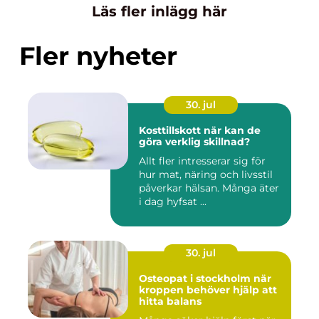
Läs fler inlägg här
Fler nyheter
30. jul
Kosttillskott när kan de
göra verklig skillnad?
Allt fler intresserar sig för
hur mat, näring och livsstil
påverkar hälsan. Många äter
i dag hyfsat ...
30. jul
Osteopat i stockholm när
kroppen behöver hjälp att
hitta balans