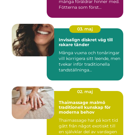
många föräldrar hinner med.
Fötterna som först...
03. maj
Invisalign diskret väg till
rakare tänder
Många vuxna och tonåringar
vill korrigera sitt leende, men
tvekar inför traditionella
tandställninga...
02. maj
Thaimassage malmö
traditionell kunskap för
moderna behov
Thaimassage har på kort tid
gått från något exotiskt till
en självklar del av vardagen