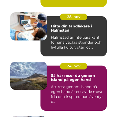
28. nov
Hitta din tandläkare i
Halmstad
Halmstad är inte bara känt
för sina vackra stränder och
livfulla kultur, utan oc...
24. nov
Så här reser du genom
Island på egen hand
Att resa genom Island på
egen hand är ett av de mest
fria och inspirerande äventyr
d...