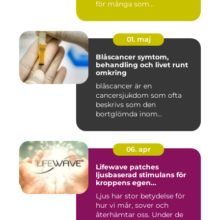
för många som...
01. maj
Blåscancer symtom,
behandling och livet runt
omkring
blåscancer är en
cancersjukdom som ofta
beskrivs som den
bortglömda inom
cancervården, trots att den...
06. apr
Lifewave patches
ljusbaserad stimulans för
kroppens egen
återhämtning
Ljus har stor betydelse för
hur vi mår, sover och
återhämtar oss. Under de