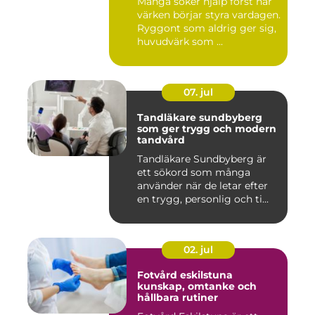
Många söker hjälp först när
värken börjar styra vardagen.
Ryggont som aldrig ger sig,
huvudvärk som ...
07. jul
Tandläkare sundbyberg
som ger trygg och modern
tandvård
Tandläkare Sundbyberg är
ett sökord som många
använder när de letar efter
en trygg, personlig och ti...
02. jul
Fotvård eskilstuna
kunskap, omtanke och
hållbara rutiner