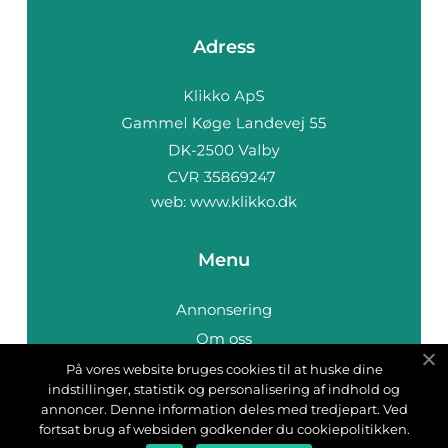
Adress
web:
www.klikko.dk
Menu
Annonsering
Om oss
Cookies
På vores website bruges cookies til at huske dine
indstillinger, statistik og personalisering af indhold og
Kontakta oss
annoncer. Denne information deles med tredjepart. Ved
Sitemap
fortsat brug af websiden godkender du cookiepolitikken.