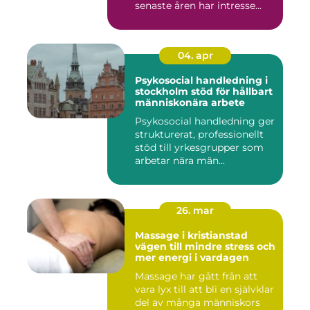
senaste åren har intresse...
04. apr
Psykosocial handledning i
stockholm stöd för hållbart
människonära arbete
Psykosocial handledning ger
strukturerat, professionellt
stöd till yrkesgrupper som
arbetar nära män...
26. mar
Massage i kristianstad
vägen till mindre stress och
mer energi i vardagen
Massage har gått från att
vara lyx till att bli en självklar
del av många människors