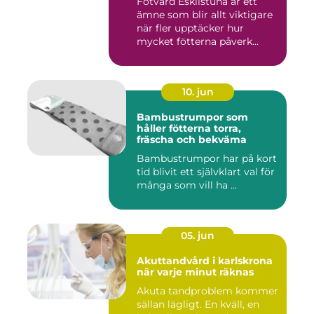
Fotvård Eskilstuna är ett
ämne som blir allt viktigare
när fler upptäcker hur
mycket fötterna påverk...
10. jun
Bambustrumpor som
håller fötterna torra,
fräscha och bekväma
Bambustrumpor har på kort
tid blivit ett självklart val för
många som vill ha ...
05. jun
Akuttandvård i karlskrona
när varje minut räknas
Akuta tandproblem kommer
sällan lägligt. En kväll, en