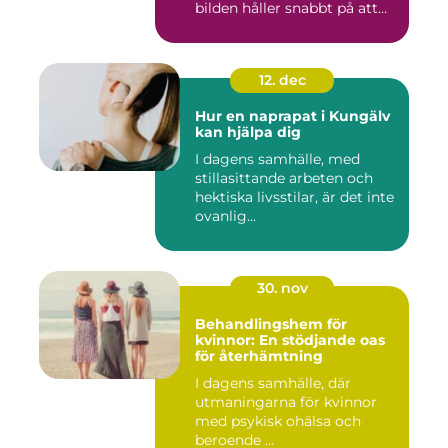
bilden håller snabbt på att
ändras...
12. dec
Hur en naprapat i Kungälv
kan hjälpa dig
I dagens samhälle, med
stillasittande arbeten och
hektiska livsstilar, är det inte
ovanlig...
30. nov
Behandlingshem för
kvinnor: En stödjande oas
för återhämtning
I dagens samhälle, där
utmaningarna för kvinnor
med psykisk ohälsa och
beroende ...