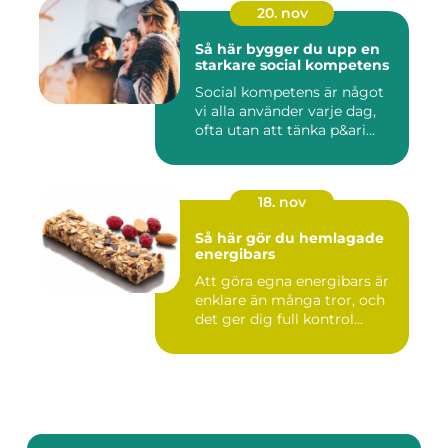
20. nov
Så här bygger du upp en
starkare social kompetens
Social kompetens är något
vi alla använder varje dag,
ofta utan att tänka p&ari...
18. nov
Så här gör du hemlagade
energibars
Att göra egna energibars är
enklare än många tror, och
det ger dig full kontrol...