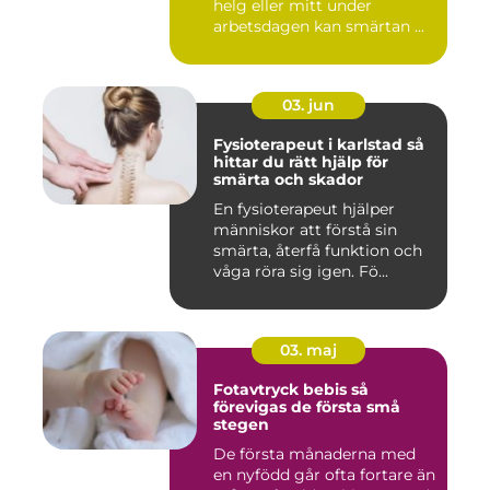
helg eller mitt under
arbetsdagen kan smärtan ...
03. jun
Fysioterapeut i karlstad så
hittar du rätt hjälp för
smärta och skador
En fysioterapeut hjälper
människor att förstå sin
smärta, återfå funktion och
våga röra sig igen. Fö...
03. maj
Fotavtryck bebis så
förevigas de första små
stegen
De första månaderna med
en nyfödd går ofta fortare än