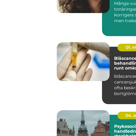
Många vu
tonåringar
korrigera s
men tveka
traditionel
tandställni
01. 
Blåscancer symt
behandlin
runt omk
blåscancer
cancersj
ofta besk
bortglöm
cancervård
att den...
04. 
Psykosoci
handledni
stockholm stöd f