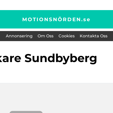
MOTIONSNÖRDEN.
se
Annonsering
Om Oss
Cookies
Kontakta Oss
äkare Sundbyberg