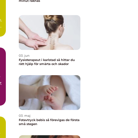
minut räknas
ns
n.
03. jun
Fysioterapeut i karlstad så hittar du
rätt hjälp för smärta och skador
r
t
03. maj
Fotavtryck bebis så förevigas de första
små stegen