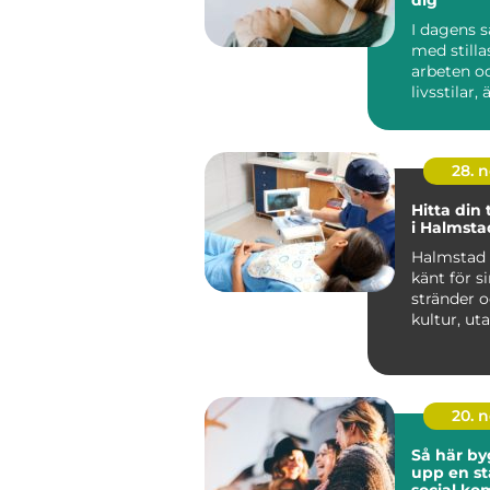
I dagens s
med stilla
arbeten o
livsstilar, 
ovanlig...
28. 
Hitta din
i Halmsta
Halmstad ä
känt för s
stränder o
kultur, uta
20. 
Så här by
upp en st
social k