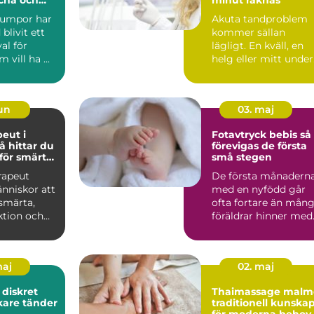
umpor har
Akuta tandproblem
 blivit ett
kommer sällan
val för
lägligt. En kväll, en
vill ha ...
helg eller mitt under
arbetsdagen kan
smärtan ...
jun
03. maj
peut i
Fotavtryck bebis så
förevigas de första
 för smärta
små stegen
or
rapeut
De första månadern
nniskor att
med en nyfödd går
 smärta,
ofta fortare än mån
ktion och
föräldrar hinner med
sig igen.
Fötterna som först...
maj
02. maj
t
Thaimassage malm
akare tänder
traditionell kunska
för moderna behov