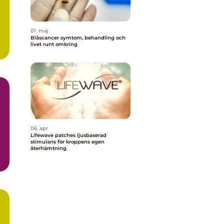
01. maj
Blåscancer symtom, behandling och
livet runt omkring
06. apr
Lifewave patches ljusbaserad
stimulans för kroppens egen
återhämtning
ch