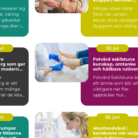
hjälp att hitta bala
ntresserar sig
Många söker hjälp
t, näring
först när värken
il påverkar
börjar styra vardage
nga äter i
Ryggont som aldrig
...
ger sig, huvudvärk
som ...
ul
02. jul
re
Fotvård eskilstuna
rg som ger
kunskap, omtanke
h modern
och hållbara rutiner
e
Fotvård Eskilstuna ä
g är ett
ett ämne som blir all
om många
viktigare när fler
är de letar
upptäcker hur
rygg,
mycket fötterna
ch ti...
påverk...
jun
05. jun
rumpor
Akuttandvård i
r fötterna
karlskrona när varje
scha och
minut räknas