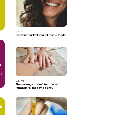
03. maj
Invisalign diskret väg till rakare tänder
a
ga
.
02. maj
Thaimassage malmö traditionell
kunskap för moderna behov
ö
p