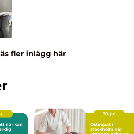
äs fler inlägg här
er
ul
30. jul
r kan
Osteopat i
erklig
stockholm när
kroppen behöver