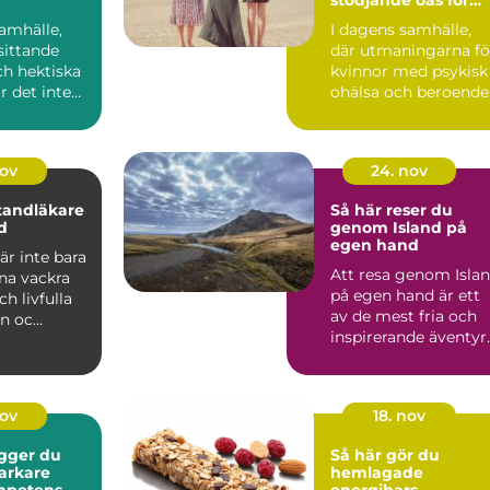
återhämtning
amhälle,
I dagens samhälle,
sittande
där utmaningarna fö
ch hektiska
kvinnor med psykisk
är det inte
ohälsa och beroende
...
nov
24. nov
 tandläkare
Så här reser du
d
genom Island på
egen hand
r inte bara
Att resa genom Isla
ina vackra
på egen hand är ett
ch livfulla
av de mest fria och
n oc...
inspirerande äventyr
d...
nov
18. nov
gger du
Så här gör du
arkare
hemlagade
ompetens
energibars