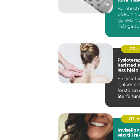
bekväma
Bambustr
på kort tid
självklart 
många som 
03. 
Fysiotera
karlstad så hittar du
rätt hjälp
och skad
En fysiote
hjälper mä
förstå sin
återfå fun
våga röra 
Fö...
03. 
Invisalign diskre
väg till r