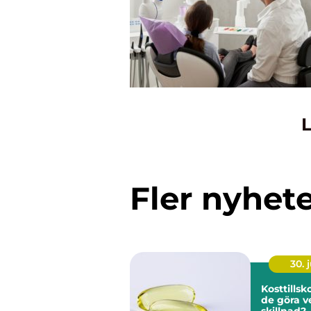
L
Fler nyhet
30. j
Kosttillskott nä
de göra v
skillnad?