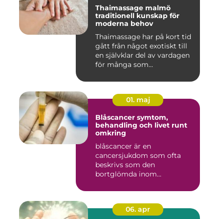
Thaimassage malmö
traditionell kunskap för
moderna behov
Thaimassage har på kort tid
gått från något exotiskt till
en självklar del av vardagen
för många som...
01. maj
Blåscancer symtom,
behandling och livet runt
omkring
blåscancer är en
cancersjukdom som ofta
beskrivs som den
bortglömda inom
cancervården, trots att den...
06. apr