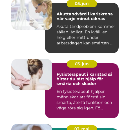
05. jun
Akuttandvård i karlskrona
när varje minut räknas
Akuta tandproblem kommer
sällan lägligt. En kväll, en
helg eller mitt under
arbetsdagen kan smärtan ...
03. jun
Fysioterapeut i karlstad så
hittar du rätt hjälp för
smärta och skador
En fysioterapeut hjälper
människor att förstå sin
smärta, återfå funktion och
våga röra sig igen. Fö...
03. maj