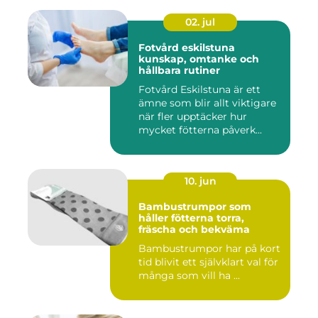
02. jul
Fotvård eskilstuna
kunskap, omtanke och
hållbara rutiner
Fotvård Eskilstuna är ett
ämne som blir allt viktigare
när fler upptäcker hur
mycket fötterna påverk...
10. jun
Bambustrumpor som
håller fötterna torra,
fräscha och bekväma
Bambustrumpor har på kort
tid blivit ett självklart val för
många som vill ha ...