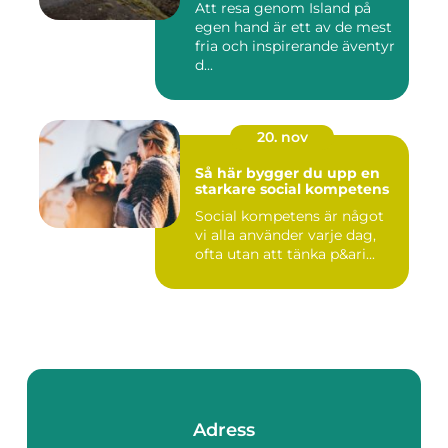
Att resa genom Island på
egen hand är ett av de mest
fria och inspirerande äventyr
d...
20. nov
Så här bygger du upp en
starkare social kompetens
Social kompetens är något
vi alla använder varje dag,
ofta utan att tänka p&ari...
Adress