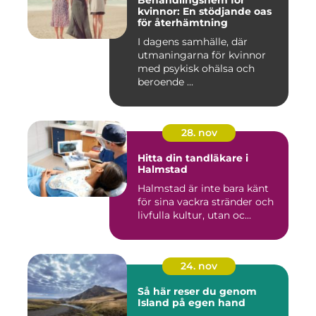
Behandlingshem för
kvinnor: En stödjande oas
för återhämtning
I dagens samhälle, där
utmaningarna för kvinnor
med psykisk ohälsa och
beroende ...
28. nov
Hitta din tandläkare i
Halmstad
Halmstad är inte bara känt
för sina vackra stränder och
livfulla kultur, utan oc...
24. nov
Så här reser du genom
Island på egen hand