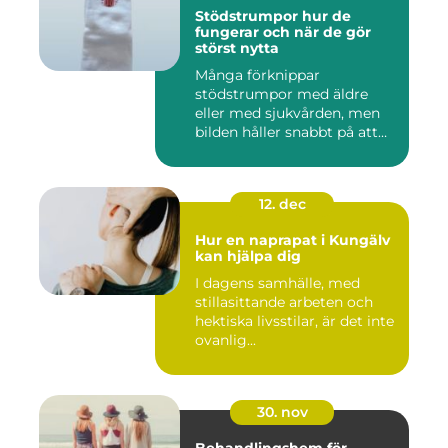
Stödstrumpor hur de
fungerar och när de gör
störst nytta
Många förknippar
stödstrumpor med äldre
eller med sjukvården, men
bilden håller snabbt på att
ändras...
12. dec
Hur en naprapat i Kungälv
kan hjälpa dig
I dagens samhälle, med
stillasittande arbeten och
hektiska livsstilar, är det inte
ovanlig...
30. nov