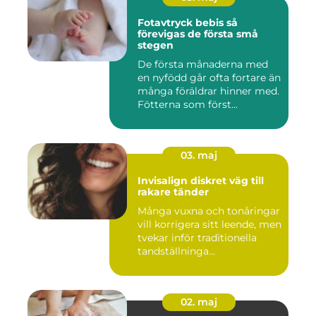
Fotavtryck bebis så
förevigas de första små
stegen
De första månaderna med
en nyfödd går ofta fortare än
många föräldrar hinner med.
Fötterna som först...
03. maj
Invisalign diskret väg till
rakare tänder
Många vuxna och tonåringar
vill korrigera sitt leende, men
tvekar inför traditionella
tandställninga...
02. maj