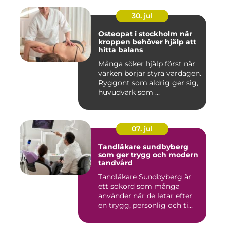
30. jul
Osteopat i stockholm när
kroppen behöver hjälp att
hitta balans
Många söker hjälp först när
värken börjar styra vardagen.
Ryggont som aldrig ger sig,
huvudvärk som ...
07. jul
Tandläkare sundbyberg
som ger trygg och modern
tandvård
Tandläkare Sundbyberg är
ett sökord som många
använder när de letar efter
en trygg, personlig och ti...