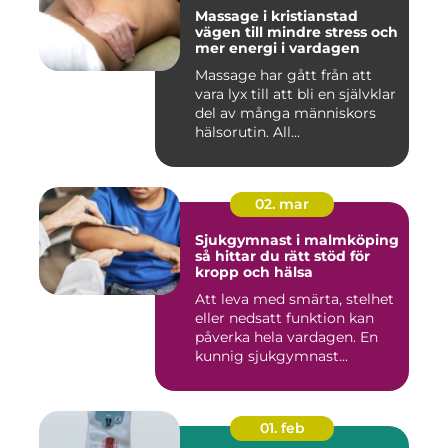
Massage i kristianstad
vägen till mindre stress och
mer energi i vardagen
Massage har gått från att
vara lyx till att bli en självklar
del av många människors
hälsorutin. All...
02. mar
Sjukgymnast i malmköping
så hittar du rätt stöd för
kropp och hälsa
Att leva med smärta, stelhet
eller nedsatt funktion kan
påverka hela vardagen. En
kunnig sjukgymnast...
01. feb