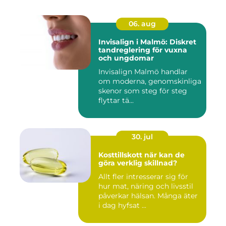
06. aug
Invisalign i Malmö: Diskret
tandreglering för vuxna
och ungdomar
Invisalign Malmö handlar
om moderna, genomskinliga
skenor som steg för steg
flyttar tä...
30. jul
Kosttillskott när kan de
göra verklig skillnad?
Allt fler intresserar sig för
hur mat, näring och livsstil
påverkar hälsan. Många äter
i dag hyfsat ...