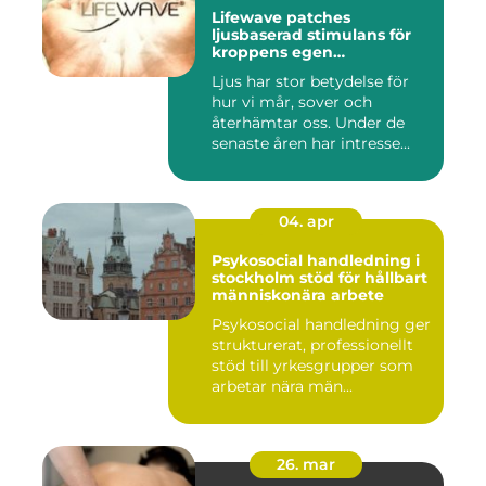
Lifewave patches
ljusbaserad stimulans för
kroppens egen
återhämtning
Ljus har stor betydelse för
hur vi mår, sover och
återhämtar oss. Under de
senaste åren har intresse...
04. apr
Psykosocial handledning i
stockholm stöd för hållbart
människonära arbete
Psykosocial handledning ger
strukturerat, professionellt
stöd till yrkesgrupper som
arbetar nära män...
26. mar