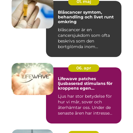
01. maj
Blåscancer symtom,
behandling och livet runt
omkring
blåscancer är en
cancersjukdom som ofta
beskrivs som den
bortglömda inom
cancervården, trots att den...
06. apr
Lifewave patches
ljusbaserad stimulans för
kroppens egen
återhämtning
Ljus har stor betydelse för
hur vi mår, sover och
återhämtar oss. Under de
senaste åren har intresse...