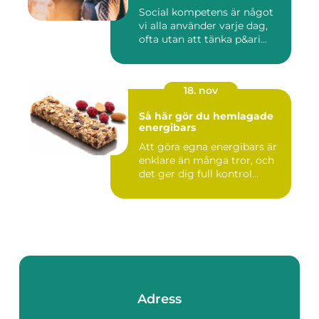
Social kompetens är något
vi alla använder varje dag,
ofta utan att tänka p&ari...
18. nov
Så här gör du hemlagade
energibars
Att göra egna energibars är
enklare än många tror, och
det ger dig full kontrol...
Adress