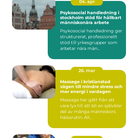
04. apr
Psykosocial handledning i
stockholm stöd för hållbart
människonära arbete
Psykosocial handledning ger
strukturerat, professionellt
stöd till yrkesgrupper som
arbetar nära män...
26. mar
Massage i kristianstad
vägen till mindre stress och
mer energi i vardagen
Massage har gått från att
vara lyx till att bli en självklar
del av många människors
hälsorutin. All...