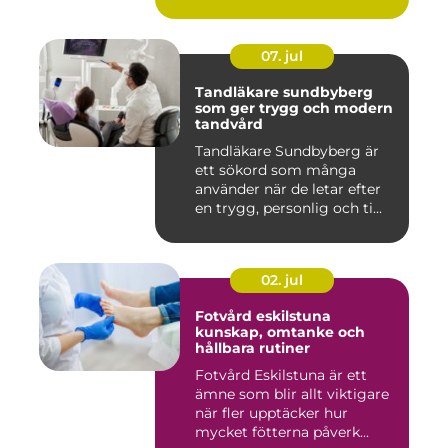
07. jul
Tandläkare sundbyberg
som ger trygg och modern
tandvård
Tandläkare Sundbyberg är
ett sökord som många
använder när de letar efter
en trygg, personlig och ti...
02. jul
Fotvård eskilstuna
kunskap, omtanke och
hållbara rutiner
Fotvård Eskilstuna är ett
ämne som blir allt viktigare
när fler upptäcker hur
mycket fötterna påverk...