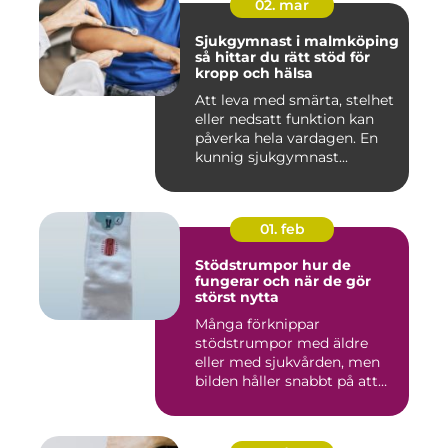
02. mar
Sjukgymnast i malmköping
så hittar du rätt stöd för
kropp och hälsa
Att leva med smärta, stelhet
eller nedsatt funktion kan
påverka hela vardagen. En
kunnig sjukgymnast...
01. feb
Stödstrumpor hur de
fungerar och när de gör
störst nytta
Många förknippar
stödstrumpor med äldre
eller med sjukvården, men
bilden håller snabbt på att
ändras...