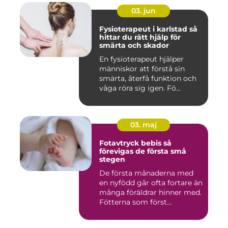
03. jun
Fysioterapeut i karlstad så
hittar du rätt hjälp för
smärta och skador
En fysioterapeut hjälper
människor att förstå sin
smärta, återfå funktion och
våga röra sig igen. Fö...
03. maj
Fotavtryck bebis så
förevigas de första små
stegen
De första månaderna med
en nyfödd går ofta fortare än
många föräldrar hinner med.
Fötterna som först...