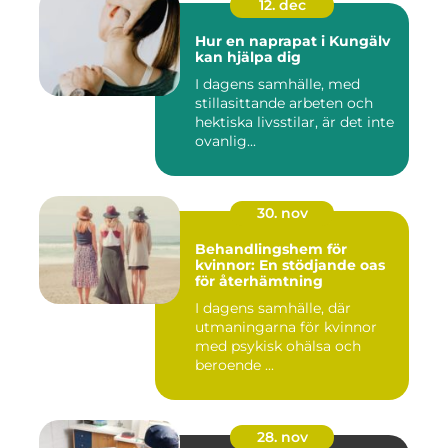
12. dec
Hur en naprapat i Kungälv
kan hjälpa dig
I dagens samhälle, med
stillasittande arbeten och
hektiska livsstilar, är det inte
ovanlig...
30. nov
Behandlingshem för
kvinnor: En stödjande oas
för återhämtning
I dagens samhälle, där
utmaningarna för kvinnor
med psykisk ohälsa och
beroende ...
28. nov