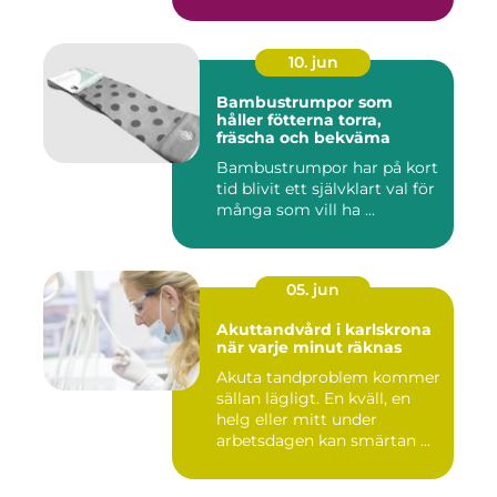
10. jun
Bambustrumpor som
håller fötterna torra,
fräscha och bekväma
Bambustrumpor har på kort
tid blivit ett självklart val för
många som vill ha ...
05. jun
Akuttandvård i karlskrona
när varje minut räknas
Akuta tandproblem kommer
sällan lägligt. En kväll, en
helg eller mitt under
arbetsdagen kan smärtan ...