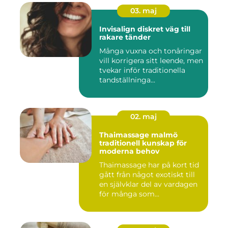
03. maj
Invisalign diskret väg till
rakare tänder
Många vuxna och tonåringar
vill korrigera sitt leende, men
tvekar inför traditionella
tandställninga...
02. maj
Thaimassage malmö
traditionell kunskap för
moderna behov
Thaimassage har på kort tid
gått från något exotiskt till
en självklar del av vardagen
för många som...