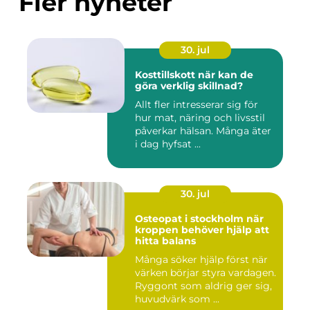
Fler nyheter
30. jul
Kosttillskott när kan de
göra verklig skillnad?
Allt fler intresserar sig för
hur mat, näring och livsstil
påverkar hälsan. Många äter
i dag hyfsat ...
30. jul
Osteopat i stockholm när
kroppen behöver hjälp att
hitta balans
Många söker hjälp först när
värken börjar styra vardagen.
Ryggont som aldrig ger sig,
huvudvärk som ...