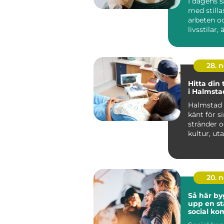
I dagens s
med stilla
arbeten o
livsstilar, 
ovanlig...
28. 
Hitta din
i Halmsta
Halmstad ä
känt för s
stränder o
kultur, uta
20. 
Så här by
upp en st
social k