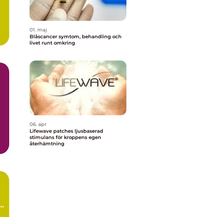
01. maj
Blåscancer symtom, behandling och
livet runt omkring
06. apr
Lifewave patches ljusbaserad
stimulans för kroppens egen
återhämtning
ch