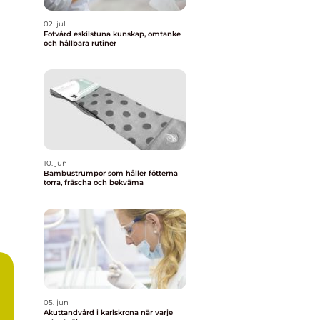
02. jul
Fotvård eskilstuna kunskap, omtanke
och hållbara rutiner
10. jun
Bambustrumpor som håller fötterna
torra, fräscha och bekväma
05. jun
ns
Akuttandvård i karlskrona när varje