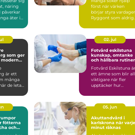
ntresserar sig
Många söker hjälp
t, näring
först när värken
il påverkar
börjar styra vardage
nga äter i
Ryggont som aldrig
...
ger sig, huvudvärk
som ...
ul
02. jul
re
Fotvård eskilstuna
rg som ger
kunskap, omtanke
h modern
och hållbara rutiner
e
Fotvård Eskilstuna ä
g är ett
ett ämne som blir all
om många
viktigare när fler
är de letar
upptäcker hur
rygg,
mycket fötterna
ch ti...
påverk...
jun
05. jun
rumpor
Akuttandvård i
r fötterna
karlskrona när varje
scha och
minut räknas