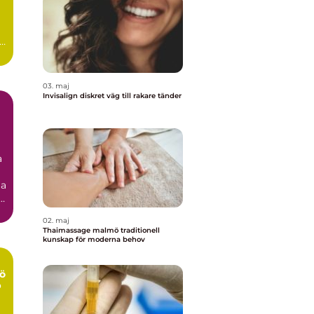
03. maj
Invisalign diskret väg till rakare tänder
a
ga
.
02. maj
Thaimassage malmö traditionell
kunskap för moderna behov
ö
p