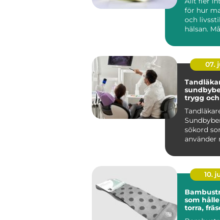
Allt fler i
för hur ma
och livsst
hälsan. Må
dag hyfsat 
07. j
Tandläka
sundbybe
trygg oc
tandvård
Tandläkar
Sundbyber
sökord s
använder n
efter en t
personlig o
10. 
Bambust
som hålle
torra, frä
bekväma