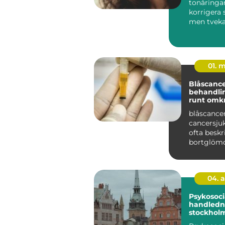
tonåringar
korrigera s
men tveka
traditionel
tandställni
01. 
Blåscancer symt
behandlin
runt omk
blåscancer
cancersj
ofta besk
bortglöm
cancervård
att den...
04. 
Psykosoci
handledni
stockholm stöd f
hållbart