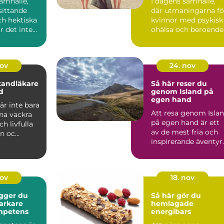
amhälle,
I dagens samhälle,
sittande
där utmaningarna fö
ch hektiska
kvinnor med psykisk
är det inte
ohälsa och beroende
...
nov
24. nov
 tandläkare
Så här reser du
d
genom Island på
egen hand
r inte bara
Att resa genom Isla
ina vackra
på egen hand är ett
ch livfulla
av de mest fria och
n oc...
inspirerande äventyr
d...
nov
18. nov
gger du
Så här gör du
arkare
hemlagade
ompetens
energibars