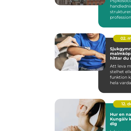
Psykosoci
människo
handledni
arbete
strukturer
professione
yrkesgru
arbetar nä
02. 
Sjukgymn
malmköpin
hittar du 
kropp och
Att leva 
stelhet el
funktion 
hela vard
kunnig sj
12. 
Hur en na
Kungälv k
dig