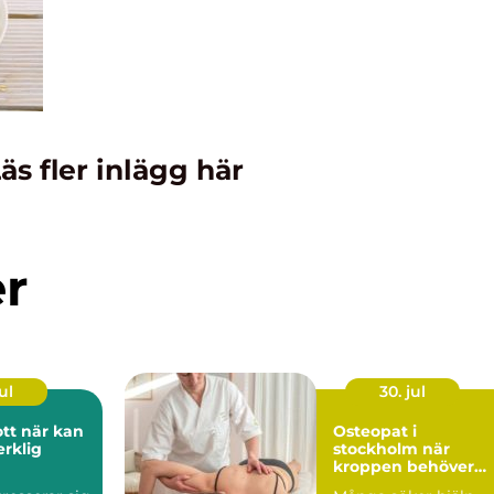
äs fler inlägg här
er
ul
30. jul
r kan
Osteopat i
erklig
stockholm när
kroppen behöver
hjälp att hitta bala