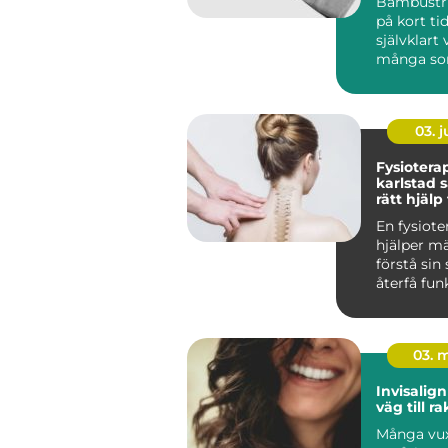
Bambustr
på kort tid
självklart 
många som 
03. 
Fysiotera
karlstad så hittar du
rätt hjälp
och skad
En fysiote
hjälper mä
förstå sin
återfå fun
våga röra 
Fö...
03. 
Invisalign diskre
väg till r
Många vu