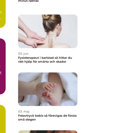
minut räknas
n.
03. jun
Fysioterapeut i karlstad så hittar du
rätt hjälp för smärta och skador
r
t
03. maj
Fotavtryck bebis så förevigas de första
små stegen