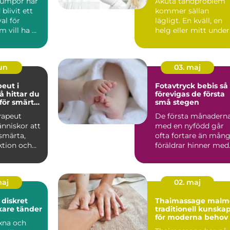
umpor har
Akuta tandproblem
 blivit ett
kommer sällan
val för
lägligt. En kväll, en
vill ha ...
helg eller mitt under
arbetsdagen kan
smärtan ...
jun
03. maj
peut i
Fotavtryck bebis så
förevigas de första
 för smärta
små stegen
or
rapeut
De första månadern
nniskor att
med en nyfödd går
 smärta,
ofta fortare än mån
ktion och
föräldrar hinner med
sig igen.
Fötterna som först...
maj
02. maj
t
Thaimassage malm
akare tänder
traditionell kunska
för moderna behov
xna och