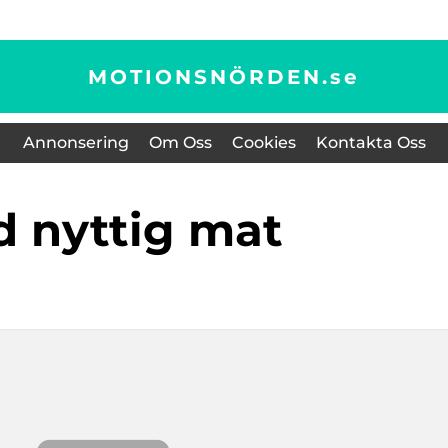
MOTIONSNÖRDEN.
se
Annonsering
Om Oss
Cookies
Kontakta Oss
od nyttig mat