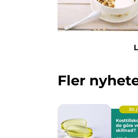
L
Fler nyhet
30. j
Kosttillskott nä
de göra v
skillnad?