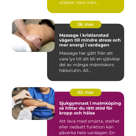
arbetar nära män...
26. mar
Massage i kristianstad
vägen till mindre stress och
mer energi i vardagen
Massage har gått från att
vara lyx till att bli en självklar
del av många människors
hälsorutin. All...
02. mar
Sjukgymnast i malmköping
så hittar du rätt stöd för
kropp och hälsa
Att leva med smärta, stelhet
eller nedsatt funktion kan
påverka hela vardagen. En