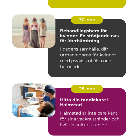
30. nov
Behandlingshem för
kvinnor: En stödjande oas
för återhämtning
I dagens samhälle, där
utmaningarna för kvinnor
med psykisk ohälsa och
beroende ...
28. nov
Hitta din tandläkare i
Halmstad
Halmstad är inte bara känt
för sina vackra stränder och
livfulla kultur, utan oc...