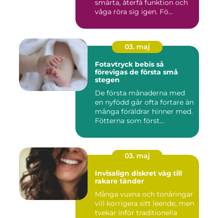
smärta, återfå funktion och
våga röra sig igen. Fö...
03. maj
Fotavtryck bebis så
förevigas de första små
stegen
De första månaderna med
en nyfödd går ofta fortare än
många föräldrar hinner med.
Fötterna som först...
03. maj
Invisalign diskret väg till
rakare tänder
Många vuxna och tonåringar
vill korrigera sitt leende, men
tvekar inför traditionella