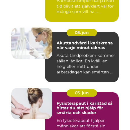
Bambustrumpor har på kort
tid blivit ett självklart val för
många som vill ha ...
05. jun
Akuttandvård i karlskrona
när varje minut räknas
Akuta tandproblem kommer
sällan lägligt. En kväll, en
helg eller mitt under
arbetsdagen kan smärtan ...
03. jun
Fysioterapeut i karlstad så
hittar du rätt hjälp för
smärta och skador
En fysioterapeut hjälper
människor att förstå sin