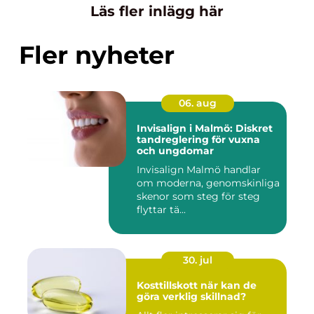
Läs fler inlägg här
Fler nyheter
06. aug
Invisalign i Malmö: Diskret
tandreglering för vuxna
och ungdomar
Invisalign Malmö handlar
om moderna, genomskinliga
skenor som steg för steg
flyttar tä...
30. jul
Kosttillskott när kan de
göra verklig skillnad?