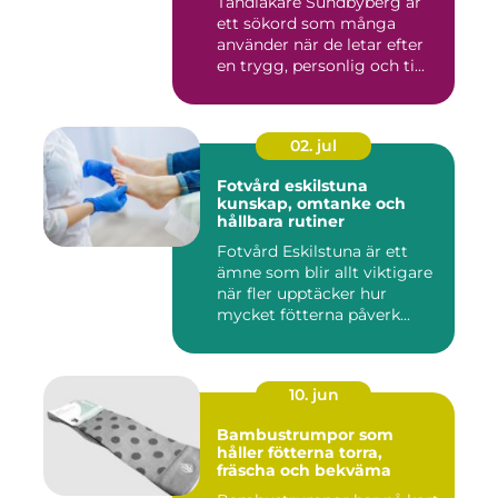
Tandläkare Sundbyberg är
ett sökord som många
använder när de letar efter
en trygg, personlig och ti...
02. jul
Fotvård eskilstuna
kunskap, omtanke och
hållbara rutiner
Fotvård Eskilstuna är ett
ämne som blir allt viktigare
när fler upptäcker hur
mycket fötterna påverk...
10. jun
Bambustrumpor som
håller fötterna torra,
fräscha och bekväma