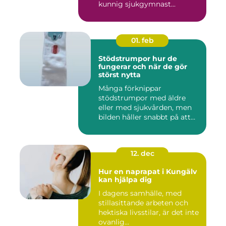
kunnig sjukgymnast...
01. feb
Stödstrumpor hur de
fungerar och när de gör
störst nytta
Många förknippar
stödstrumpor med äldre
eller med sjukvården, men
bilden håller snabbt på att
ändras...
12. dec
Hur en naprapat i Kungälv
kan hjälpa dig
I dagens samhälle, med
stillasittande arbeten och
hektiska livsstilar, är det inte
ovanlig...