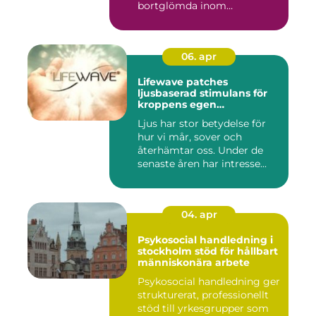
bortglömda inom
cancervården, trots att den...
06. apr
Lifewave patches
ljusbaserad stimulans för
kroppens egen
återhämtning
Ljus har stor betydelse för
hur vi mår, sover och
återhämtar oss. Under de
senaste åren har intresse...
04. apr
Psykosocial handledning i
stockholm stöd för hållbart
människonära arbete
Psykosocial handledning ger
strukturerat, professionellt
stöd till yrkesgrupper som