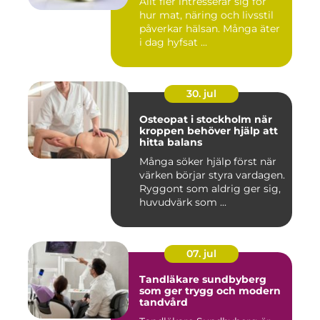
Allt fler intresserar sig för
hur mat, näring och livsstil
påverkar hälsan. Många äter
i dag hyfsat ...
30. jul
Osteopat i stockholm när
kroppen behöver hjälp att
hitta balans
Många söker hjälp först när
värken börjar styra vardagen.
Ryggont som aldrig ger sig,
huvudvärk som ...
07. jul
Tandläkare sundbyberg
som ger trygg och modern
tandvård