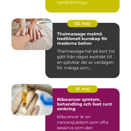
tandställninga...
02. maj
Thaimassage malmö
traditionell kunskap för
moderna behov
Thaimassage har på kort tid
gått från något exotiskt till
en självklar del av vardagen
för många som...
01. maj
Blåscancer symtom,
behandling och livet runt
omkring
blåscancer är en
cancersjukdom som ofta
beskrivs som den