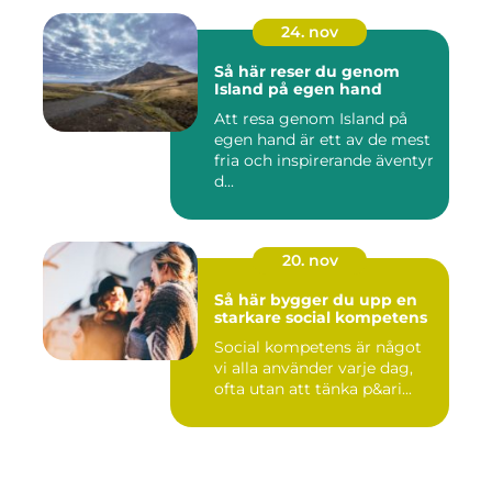
24. nov
Så här reser du genom
Island på egen hand
Att resa genom Island på
egen hand är ett av de mest
fria och inspirerande äventyr
d...
20. nov
Så här bygger du upp en
starkare social kompetens
Social kompetens är något
vi alla använder varje dag,
ofta utan att tänka p&ari...