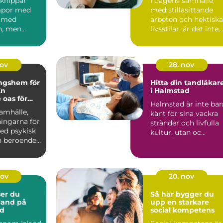
knippar
I dagens samhälle,
mpor med
med stillasittande
r med
arbeten och hektiska
n, men
livsstilar, är det inte
ler snabbt
ovanlig...
as...
nov
28. nov
ngshem för
Hitta din tandläkar
En
i Halmstad
 oas för
Halmstad är inte bar
ning
amhälle,
känt för sina vackra
ingarna för
stränder och livfulla
ed psykisk
kultur, utan oc...
h beroende
nov
20. nov
ser du
Så här bygger du
land på
upp en starkare
d
social kompetens