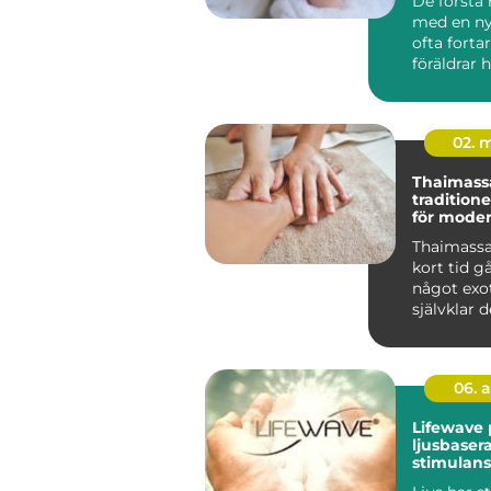
De första
med en ny
ofta fort
föräldrar 
Fötterna s
02. 
Thaimas
tradition
för mode
Thaimassa
kort tid gå
något exoti
självklar d
vardagen 
som...
06. 
Lifewave 
ljusbaser
stimulans
kroppens