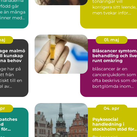
 månaderna
tonåringar vill
född går
korrigera sitt leende,
are än många
men tvekar inför
hinner med.
traditionella
om först...
tandställninga...
maj
01. maj
sage malmö
Blåscancer symtom,
ell kunskap
behandling och live
rna behov
runt omkring
ge har på
blåscancer är en
tt från
cancersjukdom som
skt till en
ofta beskrivs som d
el av
bortglömda inom
för många
cancervården, trots
att den...
apr
04. apr
patches
Psykosocial
ad
handledning i
 för
stockholm stöd för
 egen
hållbart