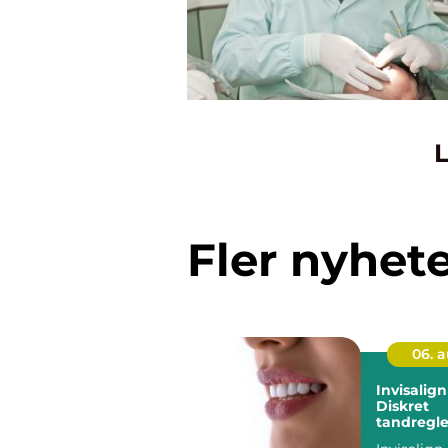
L
Fler nyhet
06. 
Invisalig
Diskret
tandregle
vuxna oc