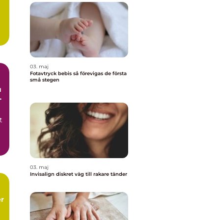
03. maj
Fotavtryck bebis så förevigas de första
små stegen
a
t
03. maj
Invisalign diskret väg till rakare tänder
er