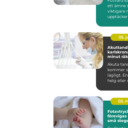
Fotvård Es
ett ämne s
viktigare n
upptäcker
mycket fö
påverk...
05. 
Akuttandv
karlskrona när va
minut rä
Akuta ta
kommer s
lägligt. En
helg eller
arbetsdag
smärtan ...
03. 
Fotavtryck
förevigas 
små steg