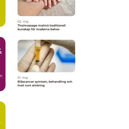
02. maj
Thaimassage malmö traditionell
kunskap för moderna behov
t
en
01. maj
Blåscancer symtom, behandling och
livet runt omkring