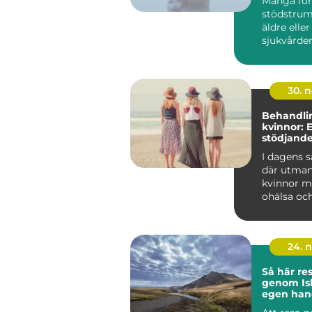
Många för
stödstru
äldre elle
sjukvårde
bilden hål
på att ändr
30. 
Behandli
kvinnor: 
stödjande
återhämt
I dagens s
där utman
kvinnor m
ohälsa oc
...
24. 
Så här re
genom Is
egen han