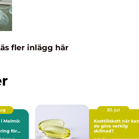
äs fler inlägg här
er
aug
30. jul
n i Malmö:
Kosttillskott när kan
de göra verklig
ring för
skillnad?
h