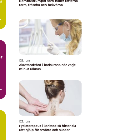
ig
Bambustrumpor som håller fötterna
torra, fräscha och bekväma
r
05. jun
Akuttandvård i karlskrona när varje
minut räknas
r
03. jun
Fysioterapeut i karlstad så hittar du
rätt hjälp för smärta och skador