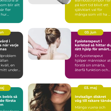
kilstuna är
Bambustrumpor har
om blir allt
på kort tid blivit ett
är fler
självklart val för
 hur
många som vill ha ...
tterna
jun
03. jun
ård i
Fysioterapeut i
rje
karlstad så hittar du
knas
rätt hjälp för smärt
och skador
ndproblem
En fysioterapeut
ällan
hjälper människor at
 kväll, en
förstå sin smärta,
 mitt under
återfå funktion och
en kan
våga röra sig igen.
Fö...
maj
03. maj
 bebis så
Invisalign diskret
de första
väg till rakare tänd
en
Många vuxna och