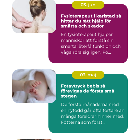
03. jun
Fysioterapeut i karlstad så
hittar du rätt hjälp för
smärta och skador
En fysioterapeut hjälper
människor att förstå sin
smärta, återfå funktion och
våga röra sig igen. Fö...
03. maj
Fotavtryck bebis så
förevigas de första små
stegen
De första månaderna med
en nyfödd går ofta fortare än
många föräldrar hinner med.
Fötterna som först...