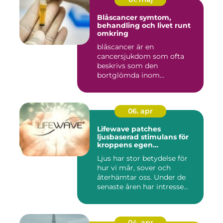
Blåscancer symtom,
behandling och livet runt
omkring
blåscancer är en
cancersjukdom som ofta
beskrivs som den
bortglömda inom
cancervården, trots att den...
06. apr
Lifewave patches
ljusbaserad stimulans för
kroppens egen
återhämtning
Ljus har stor betydelse för
hur vi mår, sover och
återhämtar oss. Under de
senaste åren har intresse...
04. apr