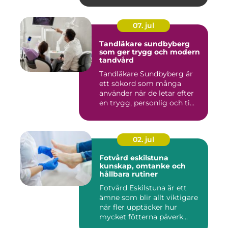
07. jul
Tandläkare sundbyberg
som ger trygg och modern
tandvård
Tandläkare Sundbyberg är
ett sökord som många
använder när de letar efter
en trygg, personlig och ti...
02. jul
Fotvård eskilstuna
kunskap, omtanke och
hållbara rutiner
Fotvård Eskilstuna är ett
ämne som blir allt viktigare
när fler upptäcker hur
mycket fötterna påverk...