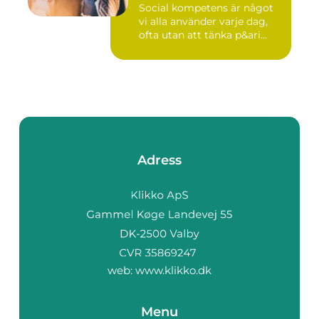
Social kompetens är något
vi alla använder varje dag,
ofta utan att tänka p&ari...
Adress
web:
www.klikko.dk
Menu