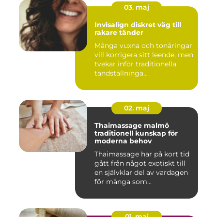
03. maj
Invisalign diskret väg till
rakare tänder
Många vuxna och tonåringar
vill korrigera sitt leende, men
tvekar inför traditionella
tandställninga...
02. maj
Thaimassage malmö
traditionell kunskap för
moderna behov
Thaimassage har på kort tid
gått från något exotiskt till
en självklar del av vardagen
för många som...
01. maj