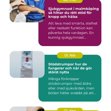
Sjukgymnast i malmköping
så hittar du rätt stöd för
kropp och hälsa
Att leva med smärta, stelhet
eller nedsatt funktion kan
påverka hela vardagen. En
kunnig sjukgymnast...
01. feb
Stödstrumpor hur de
fungerar och när de gör
störst nytta
Många förknippar
stödstrumpor med äldre
eller med sjukvården, men
bilden håller snabbt på att
ändras...
12. dec