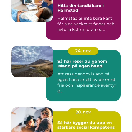
Hitta din tandläkare i
Halmstad
Halmstad är inte bara känt
för sina vackra stränder och
livfulla kultur, utan oc...
24. nov
Så här reser du genom
Island på egen hand
Att resa genom Island på
egen hand är ett av de mest
fria och inspirerande äventyr
d...
20. nov
Så här bygger du upp en
starkare social kompetens