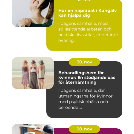
Hur en naprapat i Kungälv
kan hjälpa dig
I dagens samhälle, med
stillasittande arbeten och
hektiska livsstilar, är det inte
ovanlig...
30. nov
Behandlingshem för
kvinnor: En stödjande oas
för återhämtning
I dagens samhälle, där
utmaningarna för kvinnor
med psykisk ohälsa och
beroende ...
28. nov