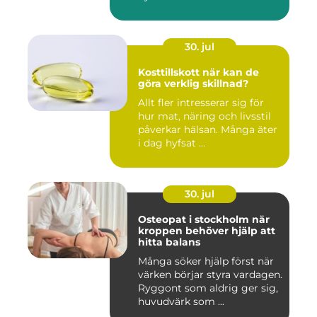
30. jul
Kosttillskott när kan de
göra verklig skillnad?
Allt fler intresserar sig för
hur mat, näring och livsstil
påverkar hälsan. Många äter
i dag hyfsat ...
30. jul
Osteopat i stockholm när
kroppen behöver hjälp att
hitta balans
Många söker hjälp först när
värken börjar styra vardagen.
Ryggont som aldrig ger sig,
huvudvärk som ...