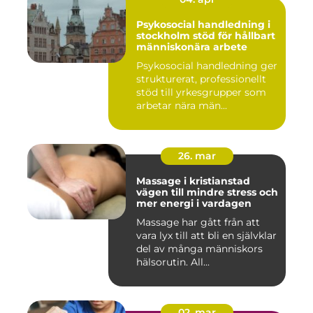
Psykosocial handledning i
stockholm stöd för hållbart
människonära arbete
Psykosocial handledning ger
strukturerat, professionellt
stöd till yrkesgrupper som
arbetar nära män...
26. mar
Massage i kristianstad
vägen till mindre stress och
mer energi i vardagen
Massage har gått från att
vara lyx till att bli en självklar
del av många människors
hälsorutin. All...
02. mar