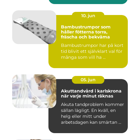
10. jun
Bambustrumpor som
håller fötterna torra,
fräscha och bekväma
Bambustrumpor har på kort
tid blivit ett självklart val för
många som vill ha ...
05. jun
Akuttandvård i karlskrona
när varje minut räknas
Akuta tandproblem kommer
sällan lägligt. En kväll, en
helg eller mitt under
arbetsdagen kan smärtan ...