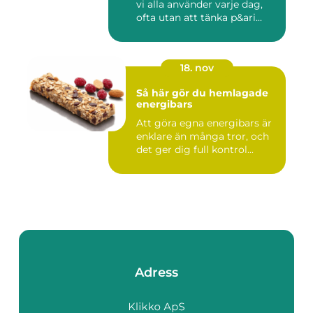
vi alla använder varje dag,
ofta utan att tänka p&ari...
18. nov
Så här gör du hemlagade
energibars
Att göra egna energibars är
enklare än många tror, och
det ger dig full kontrol...
Adress