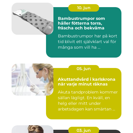
10. jun
Bambustrumpor som
håller fötterna torra,
fräscha och bekväma
Bambustrumpor har på kort
tid blivit ett självklart val för
många som vill ha ...
05. jun
Akuttandvård i karlskrona
när varje minut räknas
Akuta tandproblem kommer
sällan lägligt. En kväll, en
helg eller mitt under
arbetsdagen kan smärtan ...
03. jun