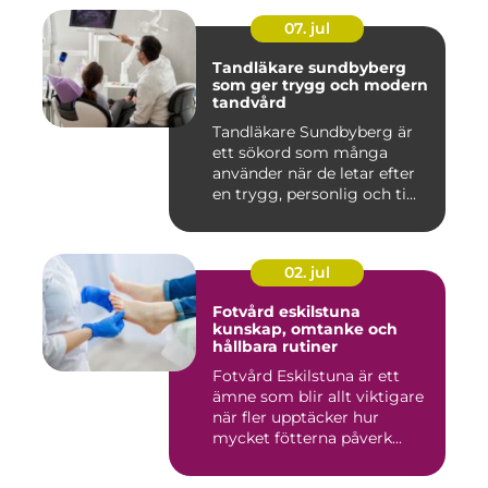
07. jul
Tandläkare sundbyberg
som ger trygg och modern
tandvård
Tandläkare Sundbyberg är
ett sökord som många
använder när de letar efter
en trygg, personlig och ti...
02. jul
Fotvård eskilstuna
kunskap, omtanke och
hållbara rutiner
Fotvård Eskilstuna är ett
ämne som blir allt viktigare
när fler upptäcker hur
mycket fötterna påverk...