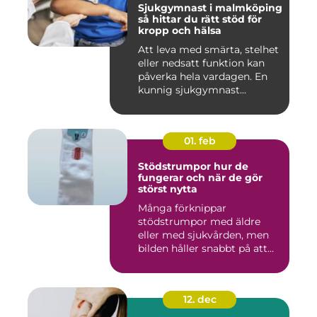
Sjukgymnast i malmköping
så hittar du rätt stöd för
kropp och hälsa
Att leva med smärta, stelhet
eller nedsatt funktion kan
påverka hela vardagen. En
kunnig sjukgymnast...
01. feb
Stödstrumpor hur de
fungerar och när de gör
störst nytta
Många förknippar
stödstrumpor med äldre
eller med sjukvården, men
bilden håller snabbt på att
ändras...
12. dec