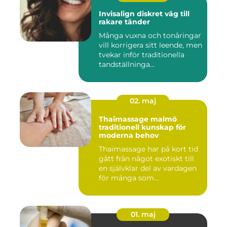
Invisalign diskret väg till
rakare tänder
Många vuxna och tonåringar
vill korrigera sitt leende, men
tvekar inför traditionella
tandställninga...
02. maj
Thaimassage malmö
traditionell kunskap för
moderna behov
Thaimassage har på kort tid
gått från något exotiskt till
en självklar del av vardagen
för många som...
01. maj