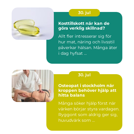
30. jul
Kosttillskott när kan de
göra verklig skillnad?
Allt fler intresserar sig för
hur mat, näring och livsstil
påverkar hälsan. Många äter
i dag hyfsat ...
30. jul
Osteopat i stockholm när
kroppen behöver hjälp att
hitta balans
Många söker hjälp först när
värken börjar styra vardagen.
Ryggont som aldrig ger sig,
huvudvärk som ...