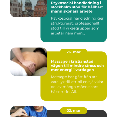
Psykosocial handledning i
stockholm stöd för hållbart
människonära arbete
Psykosocial handledning ger
strukturerat, professionellt
stöd till yrkesgrupper som
arbetar nära män...
26. mar
Massage i kristianstad
vägen till mindre stress och
mer energi i vardagen
Massage har gått från att
vara lyx till att bli en självklar
del av många människors
hälsorutin. All...
02. mar