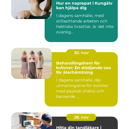
Hur en naprapat i Kungälv
kan hjälpa dig
I dagens samhälle, med
stillasittande arbeten och
hektiska livsstilar, är det inte
ovanlig...
30. nov
Behandlingshem för
kvinnor: En stödjande oas
för återhämtning
I dagens samhälle, där
utmaningarna för kvinnor
med psykisk ohälsa och
beroende ...
28. nov
Hitta din tandläkare i