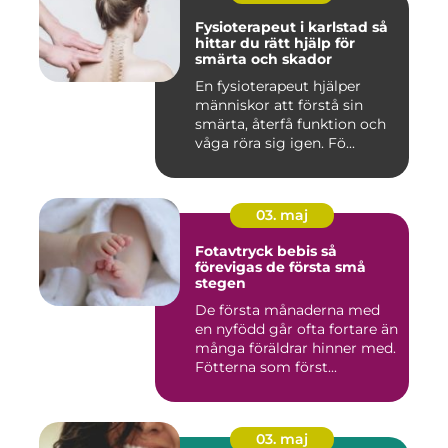
Fysioterapeut i karlstad så
hittar du rätt hjälp för
smärta och skador
En fysioterapeut hjälper
människor att förstå sin
smärta, återfå funktion och
våga röra sig igen. Fö...
03. maj
Fotavtryck bebis så
förevigas de första små
stegen
De första månaderna med
en nyfödd går ofta fortare än
många föräldrar hinner med.
Fötterna som först...
03. maj