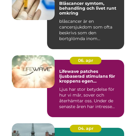
Blåscancer symtom,
behandling och livet runt
omkring
blåscancer är en
cancersjukdom som ofta
beskrivs som den
bortglömda inom
cancervården, trots att den...
06. apr
Lifewave patches
ljusbaserad stimulans för
kroppens egen
återhämtning
Ljus har stor betydelse för
hur vi mår, sover och
återhämtar oss. Under de
senaste åren har intresse...
04. apr