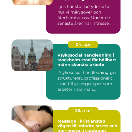
återhämtning
Ljus har stor betydelse för
hur vi mår, sover och
återhämtar oss. Under de
senaste åren har intresse...
04. apr
Psykosocial handledning i
stockholm stöd för hållbart
människonära arbete
Psykosocial handledning ger
strukturerat, professionellt
stöd till yrkesgrupper som
arbetar nära män...
26. mar
Massage i kristianstad
vägen till mindre stress och
mer energi i vardagen