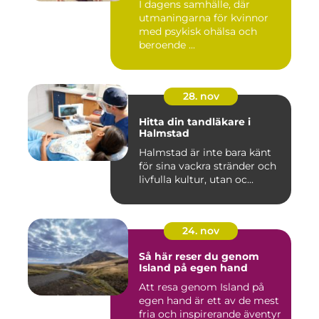
I dagens samhälle, där
utmaningarna för kvinnor
med psykisk ohälsa och
beroende ...
28. nov
Hitta din tandläkare i
Halmstad
Halmstad är inte bara känt
för sina vackra stränder och
livfulla kultur, utan oc...
24. nov
Så här reser du genom
Island på egen hand
Att resa genom Island på
egen hand är ett av de mest
fria och inspirerande äventyr