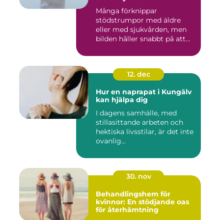
Många förknippar
stödstrumpor med äldre
eller med sjukvården, men
bilden håller snabbt på att
ändras...
12. dec
Hur en naprapat i Kungälv
kan hjälpa dig
I dagens samhälle, med
stillasittande arbeten och
hektiska livsstilar, är det inte
ovanlig...
30. nov
Behandlingshem för
kvinnor: En stödjande oas
för återhämtning