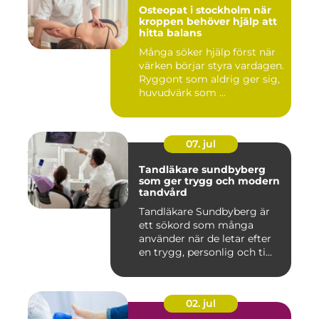
Osteopat i stockholm när
kroppen behöver hjälp att
hitta balans
Många söker hjälp först när
värken börjar styra vardagen.
Ryggont som aldrig ger sig,
huvudvärk som ...
07. jul
Tandläkare sundbyberg
som ger trygg och modern
tandvård
Tandläkare Sundbyberg är
ett sökord som många
använder när de letar efter
en trygg, personlig och ti...
02. jul