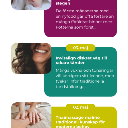
stegen
De första månaderna med
en nyfödd går ofta fortare än
många föräldrar hinner med.
Fötterna som först...
03. maj
Invisalign diskret väg till
rakare tänder
Många vuxna och tonåringar
vill korrigera sitt leende, men
tvekar inför traditionella
tandställninga...
02. maj
Thaimassage malmö
traditionell kunskap för
moderna behov