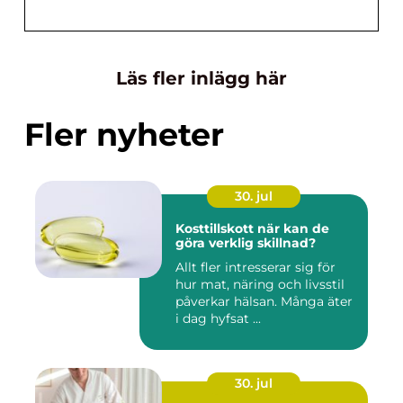
Läs fler inlägg här
Fler nyheter
30. jul
Kosttillskott när kan de
göra verklig skillnad?
Allt fler intresserar sig för
hur mat, näring och livsstil
påverkar hälsan. Många äter
i dag hyfsat ...
30. jul