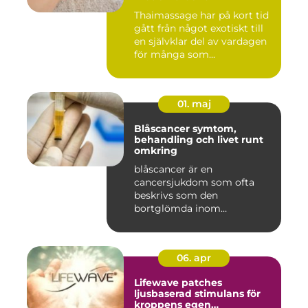
Thaimassage har på kort tid
gått från något exotiskt till
en självklar del av vardagen
för många som...
01. maj
Blåscancer symtom,
behandling och livet runt
omkring
blåscancer är en
cancersjukdom som ofta
beskrivs som den
bortglömda inom
cancervården, trots att den...
06. apr
Lifewave patches
ljusbaserad stimulans för
kroppens egen