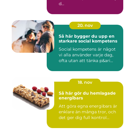
d...
20. nov
Så här bygger du upp en
starkare social kompetens
Social kompetens är något
vi alla använder varje dag,
ofta utan att tänka p&ari...
18. nov
Så här gör du hemlagade
energibars
Att göra egna energibars är
enklare än många tror, och
det ger dig full kontrol...