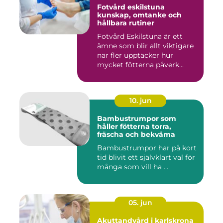
Fotvård eskilstuna
kunskap, omtanke och
hållbara rutiner
Fotvård Eskilstuna är ett
ämne som blir allt viktigare
när fler upptäcker hur
mycket fötterna påverk...
10. jun
Bambustrumpor som
håller fötterna torra,
fräscha och bekväma
Bambustrumpor har på kort
tid blivit ett självklart val för
många som vill ha ...
05. jun
Akuttandvård i karlskrona