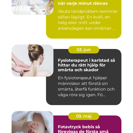
när varje minut räknas
Akuta tandproblem kommer
sällan lägligt. En kväll, en
helg eller mitt under
arbetsdagen kan smärtan ...
03. jun
Fysioterapeut i karlstad så
hittar du rätt hjälp för
smärta och skador
En fysioterapeut hjälper
människor att förstå sin
smärta, återfå funktion och
våga röra sig igen. Fö...
03. maj
Fotavtryck bebis så
förevigas de första små