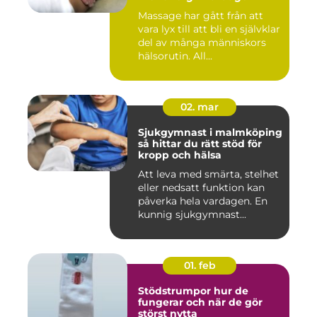
Massage har gått från att
vara lyx till att bli en självklar
del av många människors
hälsorutin. All...
02. mar
Sjukgymnast i malmköping
så hittar du rätt stöd för
kropp och hälsa
Att leva med smärta, stelhet
eller nedsatt funktion kan
påverka hela vardagen. En
kunnig sjukgymnast...
01. feb
Stödstrumpor hur de
fungerar och när de gör
störst nytta