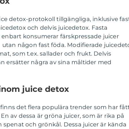
tox
ice detox-protokoll tillgängliga, inklusive fas
uicedetox och delvis juicedetox. Fasta
n enbart konsumerar färskpressade juicer
utan någon fast föda. Modifierade juicedet
t mat, som t.ex. sallader och frukt. Delvis
an ersätter några av sina måltider med
inom juice detox
finns det flera populära trender som har fåt
 av dessa är gröna juicer, som är rika på
spenat och grönkål. Dessa juicer är kända