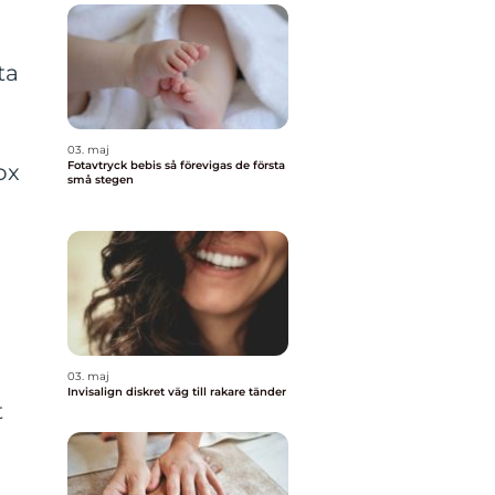
ta
03. maj
Fotavtryck bebis så förevigas de första
ox
små stegen
03. maj
Invisalign diskret väg till rakare tänder
t