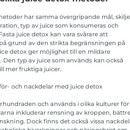
x-metoder har samma övergripande mål, skilje
duration, typ av juice som konsumeras och
Fasta juice detox kan vara svårare att
på grund av den strikta begränsningen på
ice detox ger möjlighet till en mildare
ta. Den typ av juice som används kan också
ill mer fruktiga juicer.
ör- och nackdelar med juice detox
 århundraden och används i olika kulturer för
larna inkluderar rensning av kroppen, bättr
skning. Dock finns det också vissa nackdel