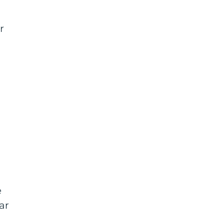
r
e
ar