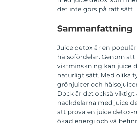
med juice detox, som met
det inte görs på rätt sätt.
Sammanfattning
Juice detox är en populä
hälsofördelar. Genom att
viktminskning kan juice de
naturligt sätt. Med olika
grönjuicer och hälsojuicer
Dock är det också viktig
nackdelarna med juice det
att prova en juice detox-
ökad energi och välbefin