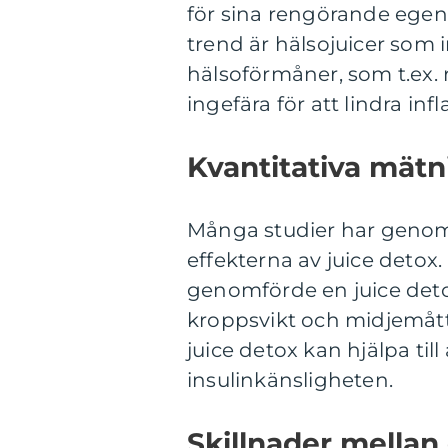
för sina rengörande ege
trend är hälsojuicer som 
hälsoförmåner, som t.ex. r
ingefära för att lindra in
Kvantitativa mätn
Många studier har genomf
effekterna av juice detox
genomförde en juice deto
kroppsvikt och midjemått 
juice detox kan hjälpa til
insulinkänsligheten.
Skillnader mellan