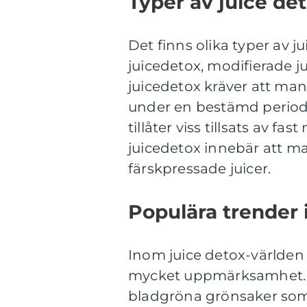
Typer av juice de
Det finns olika typer av ju
juicedetox, modifierade j
juicedetox kräver att ma
under en bestämd period 
tillåter viss tillsats av fas
juicedetox innebär att m
färskpressade juicer.
Populära trender 
Inom juice detox-världen 
mycket uppmärksamhet. En
bladgröna grönsaker som 