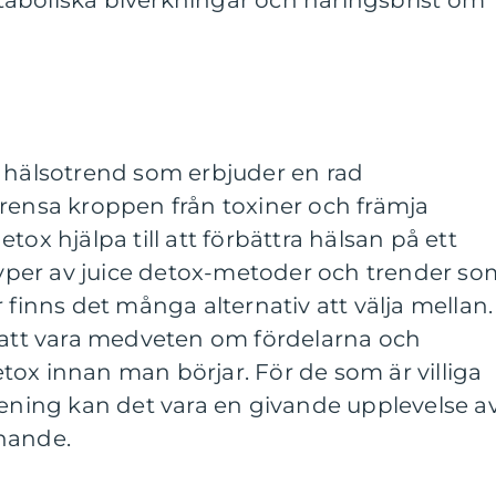
aboliska biverkningar och näringsbrist om
r hälsotrend som erbjuder en rad
 rensa kroppen från toxiner och främja
tox hjälpa till att förbättra hälsan på ett
 typer av juice detox-metoder och trender so
 finns det många alternativ att välja mellan.
t att vara medveten om fördelarna och
ox innan man börjar. För de som är villiga
rening kan det vara en givande upplevelse a
nande.