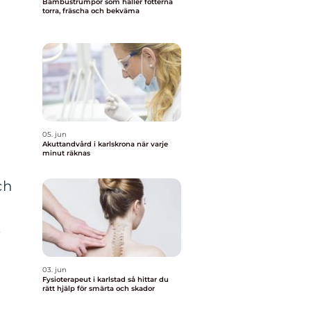
Bambustrumpor som håller fötterna
torra, fräscha och bekväma
05. jun
Akuttandvård i karlskrona när varje
minut räknas
ch
,
03. jun
Fysioterapeut i karlstad så hittar du
rätt hjälp för smärta och skador