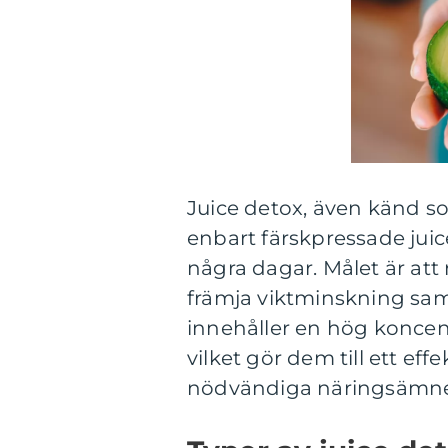
Juice detox, även känd so
enbart färskpressade juic
några dagar. Målet är at
främja viktminskning samt
innehåller en hög koncen
vilket gör dem till ett eff
nödvändiga näringsämn