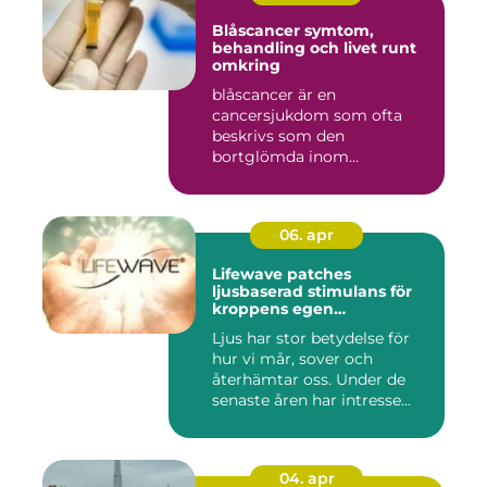
Blåscancer symtom,
behandling och livet runt
omkring
blåscancer är en
cancersjukdom som ofta
beskrivs som den
bortglömda inom
cancervården, trots att den...
06. apr
Lifewave patches
ljusbaserad stimulans för
kroppens egen
återhämtning
Ljus har stor betydelse för
hur vi mår, sover och
återhämtar oss. Under de
senaste åren har intresse...
04. apr