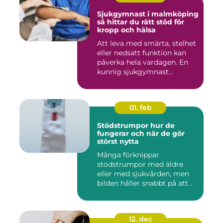
Sjukgymnast i malmköping
så hittar du rätt stöd för
kropp och hälsa
Att leva med smärta, stelhet
eller nedsatt funktion kan
påverka hela vardagen. En
kunnig sjukgymnast...
01. feb
Stödstrumpor hur de
fungerar och när de gör
störst nytta
Många förknippar
stödstrumpor med äldre
eller med sjukvården, men
bilden håller snabbt på att
ändras...
12. dec