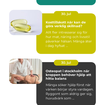
30. jul
Kosttillskott när kan de
göra verklig skillnad?
Allt fler intresserar sig för
hur mat, näring och livsstil
påverkar hälsan. Många äter
i dag hyfsat ...
30. jul
Osteopat i stockholm när
kroppen behöver hjälp att
hitta balans
Många söker hjälp först när
värken börjar styra vardagen.
Ryggont som aldrig ger sig,
huvudvärk som ...