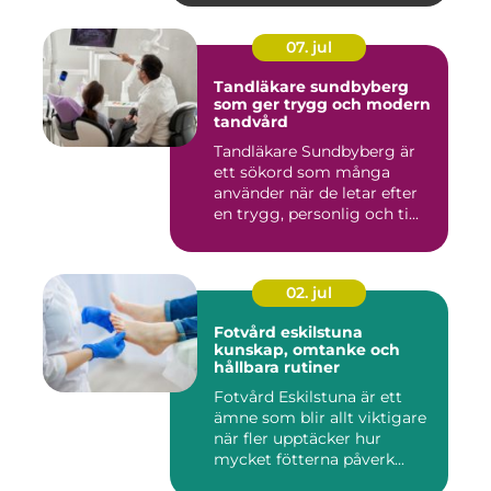
07. jul
Tandläkare sundbyberg
som ger trygg och modern
tandvård
Tandläkare Sundbyberg är
ett sökord som många
använder när de letar efter
en trygg, personlig och ti...
02. jul
Fotvård eskilstuna
kunskap, omtanke och
hållbara rutiner
Fotvård Eskilstuna är ett
ämne som blir allt viktigare
när fler upptäcker hur
mycket fötterna påverk...