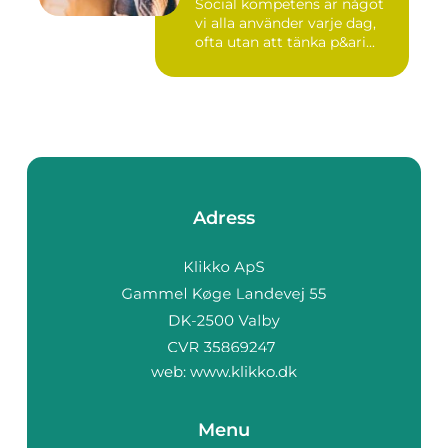
Social kompetens är något
vi alla använder varje dag,
ofta utan att tänka p&ari...
Adress
web:
www.klikko.dk
Menu