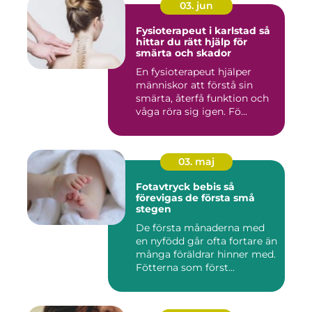
03. jun
Fysioterapeut i karlstad så
hittar du rätt hjälp för
smärta och skador
En fysioterapeut hjälper
människor att förstå sin
smärta, återfå funktion och
våga röra sig igen. Fö...
03. maj
Fotavtryck bebis så
förevigas de första små
stegen
De första månaderna med
en nyfödd går ofta fortare än
många föräldrar hinner med.
Fötterna som först...