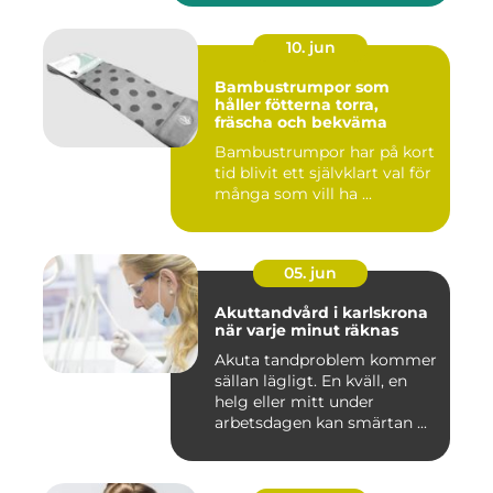
10. jun
Bambustrumpor som
håller fötterna torra,
fräscha och bekväma
Bambustrumpor har på kort
tid blivit ett självklart val för
många som vill ha ...
05. jun
Akuttandvård i karlskrona
när varje minut räknas
Akuta tandproblem kommer
sällan lägligt. En kväll, en
helg eller mitt under
arbetsdagen kan smärtan ...