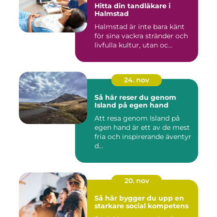
Hitta din tandläkare i
Halmstad
Halmstad är inte bara känt
för sina vackra stränder och
livfulla kultur, utan oc...
24. nov
Så här reser du genom
Island på egen hand
Att resa genom Island på
egen hand är ett av de mest
fria och inspirerande äventyr
d...
20. nov
Så här bygger du upp en
starkare social kompetens