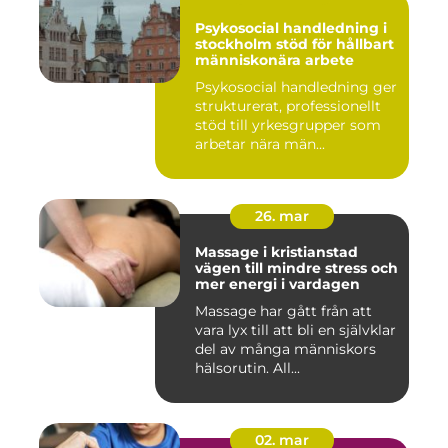
Psykosocial handledning i
stockholm stöd för hållbart
människonära arbete
Psykosocial handledning ger
strukturerat, professionellt
stöd till yrkesgrupper som
arbetar nära män...
26. mar
Massage i kristianstad
vägen till mindre stress och
mer energi i vardagen
Massage har gått från att
vara lyx till att bli en självklar
del av många människors
hälsorutin. All...
02. mar