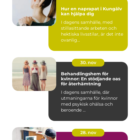
Hur en naprapat i Kungälv
kan hjälpa dig
I dagens samhälle, med
stillasittande arbeten och
hektiska livsstilar, är det inte
ovanlig...
30. nov
Behandlingshem för
kvinnor: En stödjande oas
för återhämtning
I dagens samhälle, där
utmaningarna för kvinnor
med psykisk ohälsa och
beroende ...
28. nov