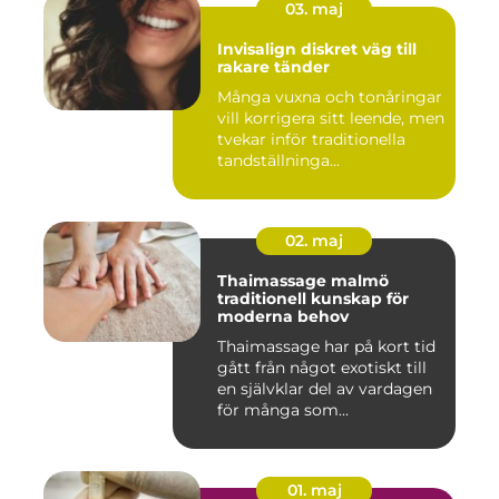
03. maj
Invisalign diskret väg till
rakare tänder
Många vuxna och tonåringar
vill korrigera sitt leende, men
tvekar inför traditionella
tandställninga...
02. maj
Thaimassage malmö
traditionell kunskap för
moderna behov
Thaimassage har på kort tid
gått från något exotiskt till
en självklar del av vardagen
för många som...
01. maj