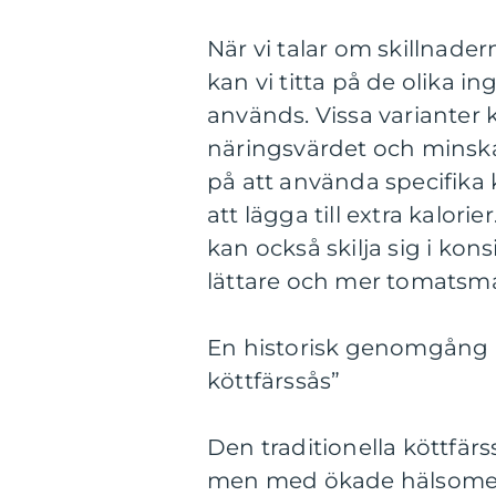
När vi talar om skillnader
kan vi titta på de olika 
används. Vissa varianter 
näringsvärdet och minska
på att använda specifika 
att lägga till extra kalori
kan också skilja sig i kons
lättare och mer tomatsm
En historisk genomgång a
köttfärssås”
Den traditionella köttfärs
men med ökade hälsomed