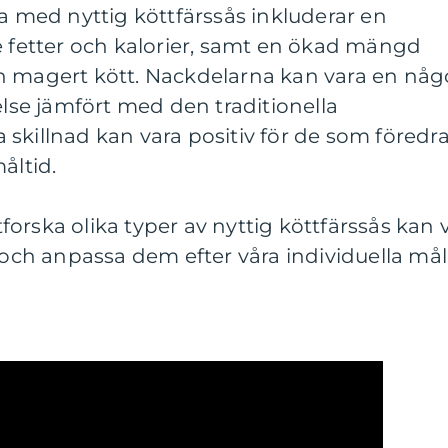
na med nyttig köttfärssås inkluderar en
etter och kalorier, samt en ökad mängd
h magert kött. Nackdelarna kan vara en någ
se jämfört med den traditionella
skillnad kan vara positiv för de som föredra
åltid.
orska olika typer av nyttig köttfärssås kan v
r och anpassa dem efter våra individuella mål