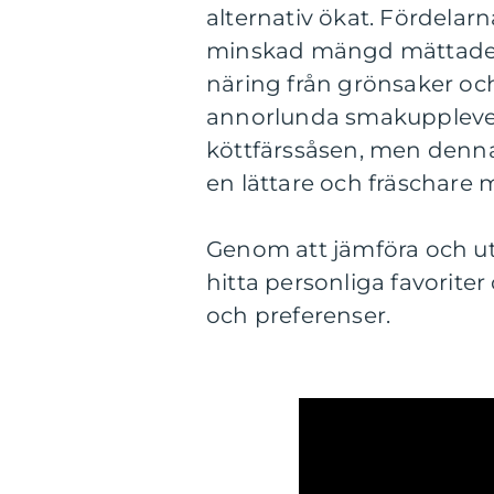
alternativ ökat. Fördelar
minskad mängd mättade f
näring från grönsaker oc
annorlunda smakupplevel
köttfärssåsen, men denna 
en lättare och fräschare m
Genom att jämföra och utf
hitta personliga favorite
och preferenser.