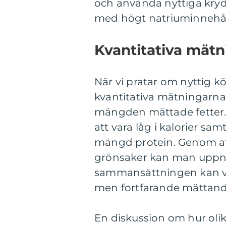
och använda nyttiga krydd
med högt natriuminnehål
Kvantitativa mätn
När vi pratar om nyttig köt
kvantitativa mätningarna,
mängden mättade fetter. E
att vara låg i kalorier s
mängd protein. Genom at
grönsaker kan man uppn
sammansättningen kan vari
men fortfarande mättande,
En diskussion om hur olika