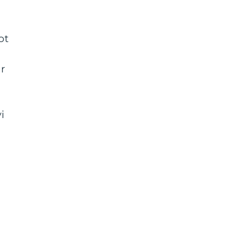
ot
r
i