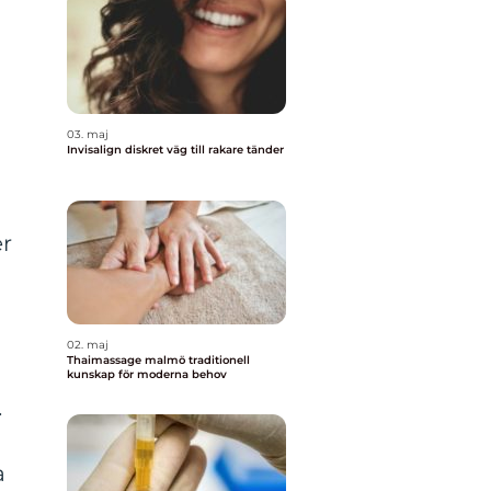
03. maj
Invisalign diskret väg till rakare tänder
er
02. maj
Thaimassage malmö traditionell
kunskap för moderna behov
.
a