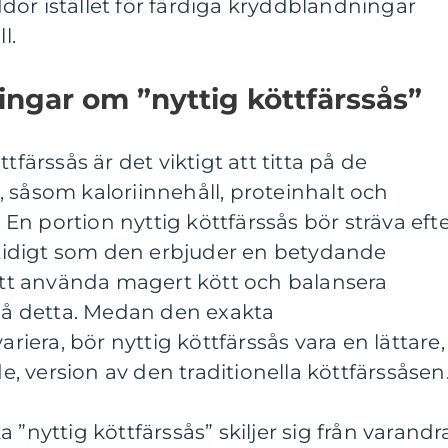
or istället för färdiga kryddblandningar
l.
ingar om ”nyttig köttfärssås”
tfärssås är det viktigt att titta på de
 såsom kaloriinnehåll, proteinhalt och
n portion nyttig köttfärssås bör sträva eft
amtidigt som den erbjuder en betydande
t använda magert kött och balansera
å detta. Medan den exakta
era, bör nyttig köttfärssås vara en lättare,
 version av den traditionella köttfärssåsen
 ”nyttig köttfärssås” skiljer sig från varandr