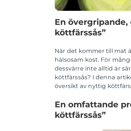
En övergripande, 
köttfärssås”
När det kommer till mat ä
hälsosam kost. För många 
dessvärre inte alltid är sä
köttfärssås? I denna arti
översikt av nyttig köttfär
En omfattande pre
köttfärssås”