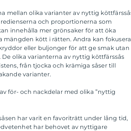
na mellan olika varianter av nyttig köttfärsså
ingredienserna och proportionerna som
kan innehålla mer grönsaker för att öka
 mängden kött i rätten. Andra kan fokuser
kryddor eller buljonger för att ge smak utan
er. De olika varianterna av nyttig köttfärssås
istens, från tjocka och krämiga såser till
akande varianter.
v för- och nackdelar med olika ”nyttig
såsen har varit en favoriträtt under lång tid,
vetenhet har behovet av nyttigare