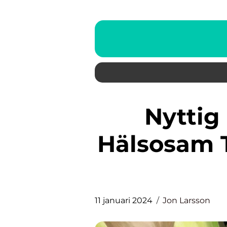
Nyttig köttfärssås – En
Hälsosam T
11 januari 2024
Jon Larsson