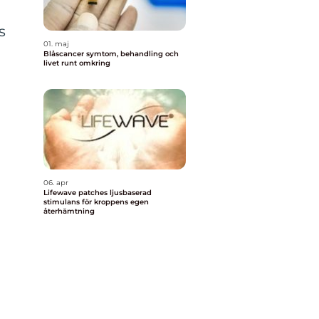
s
01. maj
Blåscancer symtom, behandling och
livet runt omkring
a
06. apr
Lifewave patches ljusbaserad
stimulans för kroppens egen
återhämtning