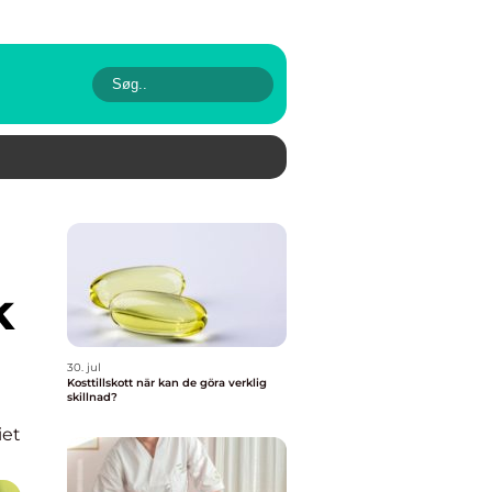
k
30. jul
Kosttillskott när kan de göra verklig
skillnad?
iet