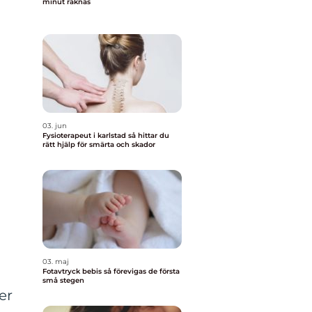
minut räknas
03. jun
Fysioterapeut i karlstad så hittar du
rätt hjälp för smärta och skador
03. maj
Fotavtryck bebis så förevigas de första
små stegen
er