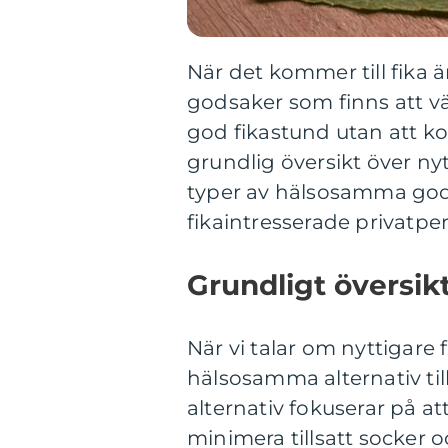
När det kommer till fika ä
godsaker som finns att vä
god fikastund utan att k
grundlig översikt över nyt
typer av hälsosamma gods
fikaintresserade privatpe
Grundligt översikt
När vi talar om nyttigare 
hälsosamma alternativ til
alternativ fokuserar på a
minimera tillsatt socker 