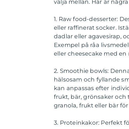
välja mellan. Här är några
1. Raw food-desserter: De
eller raffinerat socker. I
dadlar eller agavesirap, o
Exempel på råa livsmedel
eller cheesecake med en
2. Smoothie bowls: Denna 
hälsosam och fyllande sm
kan anpassas efter indiv
frukt, bär, grönsaker och
granola, frukt eller bär f
3. Proteinkakor: Perfekt fö