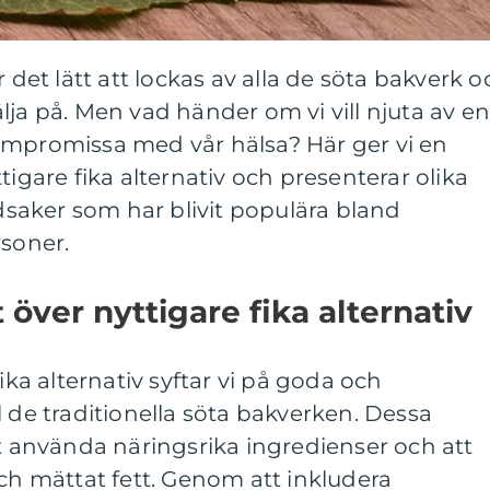
r det lätt att lockas av alla de söta bakverk o
lja på. Men vad händer om vi vill njuta av e
ompromissa med vår hälsa? Här ger vi en
tigare fika alternativ och presenterar olika
aker som har blivit populära bland
rsoner.
 över nyttigare fika alternativ
fika alternativ syftar vi på goda och
l de traditionella söta bakverken. Dessa
tt använda näringsrika ingredienser och att
och mättat fett. Genom att inkludera