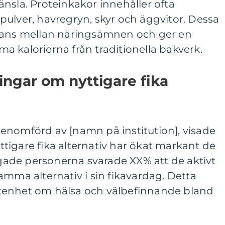
nsla. Proteinkakor innehåller ofta
ulver, havregryn, skyr och äggvitor. Dessa
alans mellan näringsämnen och ger en
 kalorierna från traditionella bakverk.
ingar om nyttigare fika
enomförd av [namn på institution], visade
nyttigare fika alternativ har ökat markant de
rågade personerna svarade XX% att de aktivt
amma alternativ i sin fikavardag. Detta
tenhet om hälsa och välbefinnande bland