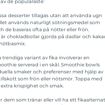
 av de populäraste:
ssa desserter tillagas utan att använda ugn
stället används naturligt sötningsmedel som
ch de baseras ofta på nötter eller frön.
 är chokladbollar gjorda på dadlar och kaka
 nötbasmix.
trendiga variant av fika involverar en
oothie serverad i en skål. Smoothie bowls
iduella smaker och preferenser med hjälp av
 tillskott som frön eller nötsmör. Toppa med
ör extra krispighet och smak.
r dem som tränar eller vill ha ett fikaalternat