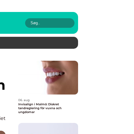
n
06. aug
Invisalign i Malmö: Diskret
tandreglering för vuxna och
ungdomar
iet