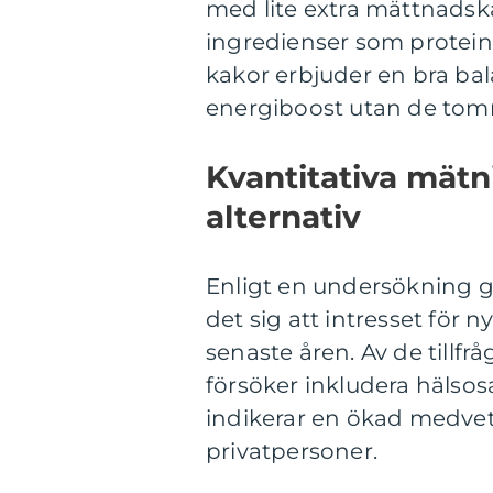
med lite extra mättnadskä
ingredienser som proteinp
kakor erbjuder en bra b
energiboost utan de tomma
Kvantitativa mätn
alternativ
Enligt en undersökning g
det sig att intresset för 
senaste åren. Av de tillf
försöker inkludera hälsos
indikerar en ökad medve
privatpersoner.