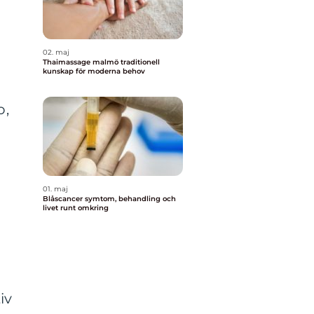
02. maj
Thaimassage malmö traditionell
kunskap för moderna behov
o,
01. maj
Blåscancer symtom, behandling och
livet runt omkring
iv