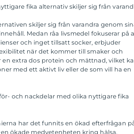
ttigare fika alternativ skiljer sig från varand
ternativen skiljer sig från varandra genom si
nnehåll. Medan råa livsmedel fokuserar på a
enser och inget tillsatt socker, erbjuder
exibilitet när det kommer till smaker och
r en extra dos protein och mättnad, vilket k
ner med ett aktivt liv eller de som vill ha en
ör- och nackdelar med olika nyttigare fika
erna har det funnits en ökad efterfrågan p
. Den ökade medvetenheten kring hälsa,