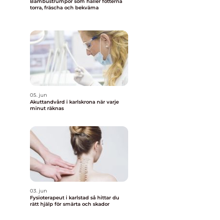
Bambustrumpor som håller fötterna
torra, fräscha och bekväma
05. jun
Akuttandvård i karlskrona när varje
minut räknas
03. jun
Fysioterapeut i karlstad så hittar du
rätt hjälp för smärta och skador