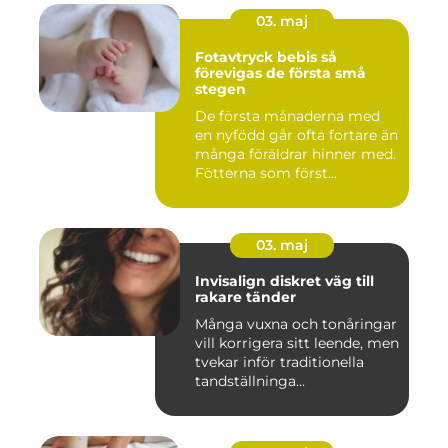
03. maj
Fotavtryck bebis så
förevigas de första små
stegen
De första månaderna med
en nyfödd går ofta fortare än
många föräldrar hinner med.
Fötterna som först...
03. maj
Invisalign diskret väg till
rakare tänder
Många vuxna och tonåringar
vill korrigera sitt leende, men
tvekar inför traditionella
tandställninga...