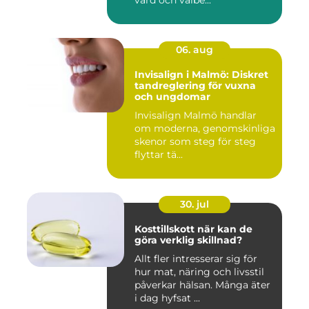
vård och välbe...
06. aug
Invisalign i Malmö: Diskret
tandreglering för vuxna
och ungdomar
Invisalign Malmö handlar
om moderna, genomskinliga
skenor som steg för steg
flyttar tä...
30. jul
Kosttillskott när kan de
göra verklig skillnad?
Allt fler intresserar sig för
hur mat, näring och livsstil
påverkar hälsan. Många äter
i dag hyfsat ...