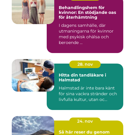
Behandlingshem för
kvinnor: En stödjande oas
för återhämtning
I dagens samhälle, där
utmaningarna för kvinnor
med psykisk ohälsa och
beroende ...
28. nov
Hitta din tandläkare i
Halmstad
Halmstad är inte bara känt
för sina vackra stränder och
livfulla kultur, utan oc...
24. nov
Så här reser du genom