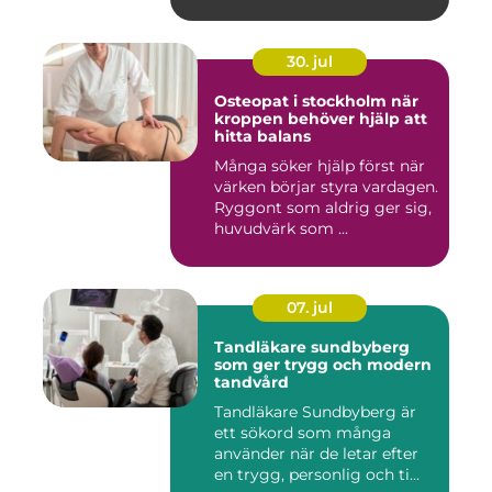
30. jul
Osteopat i stockholm när
kroppen behöver hjälp att
hitta balans
Många söker hjälp först när
värken börjar styra vardagen.
Ryggont som aldrig ger sig,
huvudvärk som ...
07. jul
Tandläkare sundbyberg
som ger trygg och modern
tandvård
Tandläkare Sundbyberg är
ett sökord som många
använder när de letar efter
en trygg, personlig och ti...