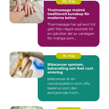
02. maj
Thaimassage malmö
traditionell kunskap för
moderna behov
Thaimassage har på kort tid
gått från något exotiskt till
en självklar del av vardagen
för många som...
01. maj
Blåscancer symtom,
behandling och livet runt
omkring
blåscancer är en
cancersjukdom som ofta
beskrivs som den
bortglömda inom
cancervården, trots att den...