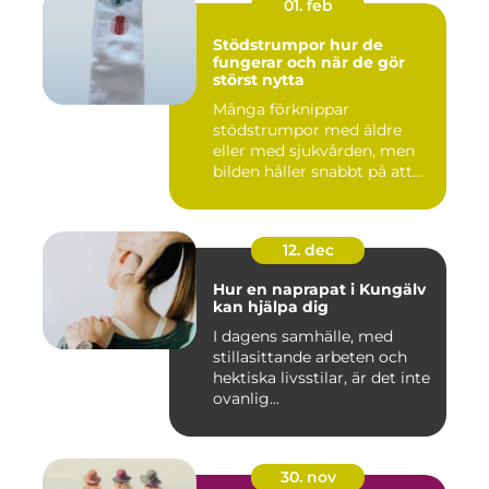
01. feb
Stödstrumpor hur de
fungerar och när de gör
störst nytta
Många förknippar
stödstrumpor med äldre
eller med sjukvården, men
bilden håller snabbt på att
ändras...
12. dec
Hur en naprapat i Kungälv
kan hjälpa dig
I dagens samhälle, med
stillasittande arbeten och
hektiska livsstilar, är det inte
ovanlig...
30. nov