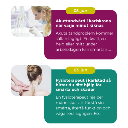
05. jun
Akuttandvård i karlskrona
när varje minut räknas
Akuta tandproblem kommer
sällan lägligt. En kväll, en
helg eller mitt under
arbetsdagen kan smärtan ...
03. jun
Fysioterapeut i karlstad så
hittar du rätt hjälp för
smärta och skador
En fysioterapeut hjälper
människor att förstå sin
smärta, återfå funktion och
våga röra sig igen. Fö...