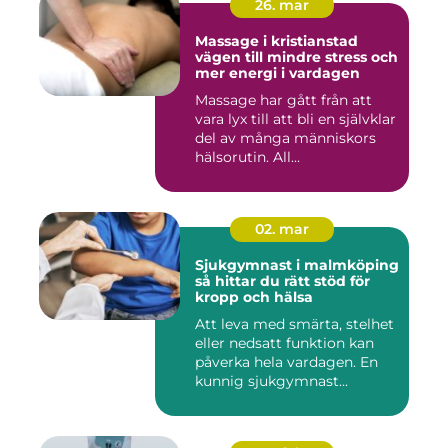
26. mar
Massage i kristianstad
vägen till mindre stress och
mer energi i vardagen
Massage har gått från att
vara lyx till att bli en självklar
del av många människors
hälsorutin. All...
02. mar
Sjukgymnast i malmköping
så hittar du rätt stöd för
kropp och hälsa
Att leva med smärta, stelhet
eller nedsatt funktion kan
påverka hela vardagen. En
kunnig sjukgymnast...