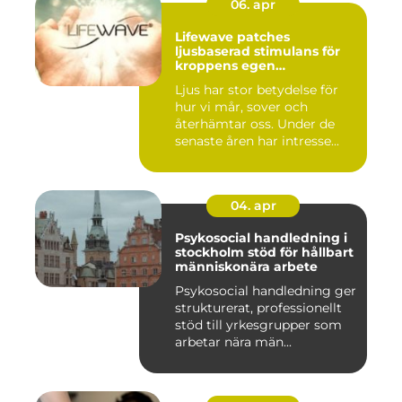
06. apr
Lifewave patches
ljusbaserad stimulans för
kroppens egen
återhämtning
Ljus har stor betydelse för
hur vi mår, sover och
återhämtar oss. Under de
senaste åren har intresse...
04. apr
Psykosocial handledning i
stockholm stöd för hållbart
människonära arbete
Psykosocial handledning ger
strukturerat, professionellt
stöd till yrkesgrupper som
arbetar nära män...