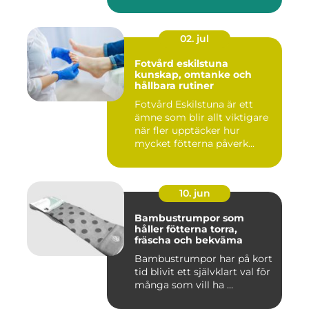
02. jul
Fotvård eskilstuna
kunskap, omtanke och
hållbara rutiner
Fotvård Eskilstuna är ett
ämne som blir allt viktigare
när fler upptäcker hur
mycket fötterna påverk...
10. jun
Bambustrumpor som
håller fötterna torra,
fräscha och bekväma
Bambustrumpor har på kort
tid blivit ett självklart val för
många som vill ha ...