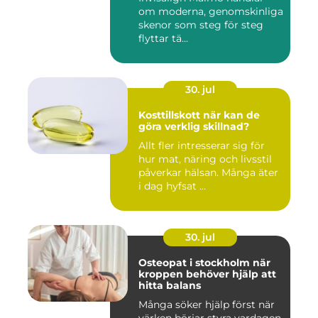
om moderna, genomskinliga
skenor som steg för steg
flyttar tä...
30. jul
Kosttillskott när kan de
göra verklig skillnad?
Allt fler intresserar sig för
hur mat, näring och livsstil
påverkar hälsan. Många äter
i dag hyfsat ...
30. jul
Osteopat i stockholm när
kroppen behöver hjälp att
hitta balans
Många söker hjälp först när