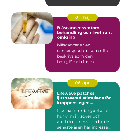
01. maj
Blåscancer symtom,
behandling och livet runt
omkring
blåscancer är en
cancersjukdom som ofta
beskrivs som den
bortglömda inom
cancervården, trots att den...
06. apr
Lifewave patches
ljusbaserad stimulans för
kroppens egen
återhämtning
Ljus har stor betydelse för
hur vi mår, sover och
återhämtar oss. Under de
senaste åren har intresse...