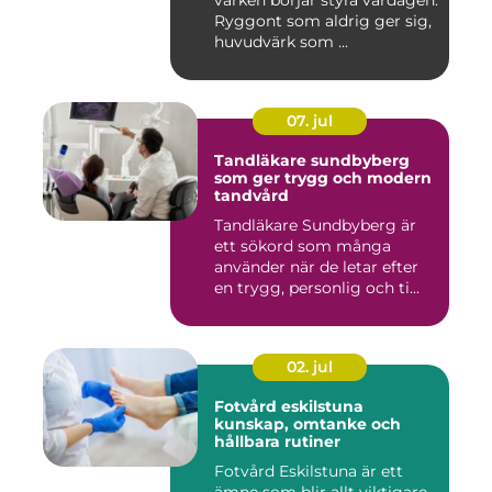
värken börjar styra vardagen.
Ryggont som aldrig ger sig,
huvudvärk som ...
07. jul
Tandläkare sundbyberg
som ger trygg och modern
tandvård
Tandläkare Sundbyberg är
ett sökord som många
använder när de letar efter
en trygg, personlig och ti...
02. jul
Fotvård eskilstuna
kunskap, omtanke och
hållbara rutiner
Fotvård Eskilstuna är ett