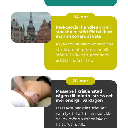
04. apr
Psykosocial handledning i
stockholm stöd för hållbart
människonära arbete
Psykosocial handledning ger
strukturerat, professionellt
stöd till yrkesgrupper som
arbetar nära män...
26. mar
Massage i kristianstad
vägen till mindre stress och
mer energi i vardagen
Massage har gått från att
vara lyx till att bli en självklar
del av många människors
hälsorutin. All...