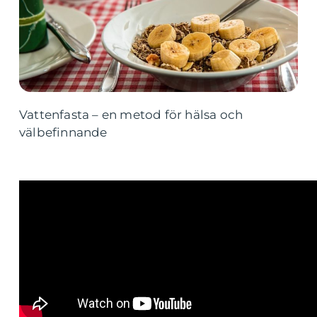
Vattenfasta – en metod för hälsa och
välbefinnande