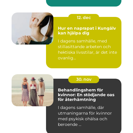
ändras...
12. dec
Hur en naprapat i Kungälv
kan hjälpa dig
I dagens samhälle, med
stillasittande arbeten och
hektiska livsstilar, är det inte
ovanlig...
30. nov
Behandlingshem för
kvinnor: En stödjande oas
för återhämtning
I dagens samhälle, där
utmaningarna för kvinnor
med psykisk ohälsa och
beroende ...