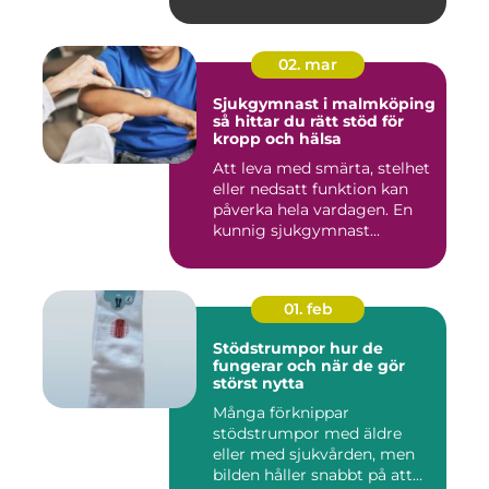
02. mar
Sjukgymnast i malmköping
så hittar du rätt stöd för
kropp och hälsa
Att leva med smärta, stelhet
eller nedsatt funktion kan
påverka hela vardagen. En
kunnig sjukgymnast...
01. feb
Stödstrumpor hur de
fungerar och när de gör
störst nytta
Många förknippar
stödstrumpor med äldre
eller med sjukvården, men
bilden håller snabbt på att