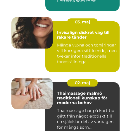
Fötterna som först...
03. maj
Invisalign diskret väg till
rakare tänder
Många vuxna och tonåringar
vill korrigera sitt leende, men
tvekar inför traditionella
tandställninga...
02. maj
Thaimassage malmö
traditionell kunskap för
moderna behov
Thaimassage har på kort tid
gått från något exotiskt till
en självklar del av vardagen
för många som...