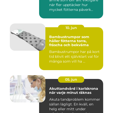
ämne som blir allt viktigare
när fler upptäcker hur
mycket fötterna påverk...
10. jun
Bambustrumpor som
håller fötterna torra,
fräscha och bekväma
Bambustrumpor har på kort
tid blivit ett självklart val för
många som vill ha ...
05. jun
Akuttandvård i karlskrona
när varje minut räknas
Akuta tandproblem kommer
sällan lägligt. En kväll, en
helg eller mitt under