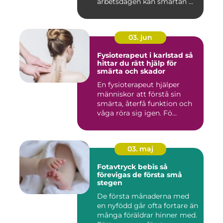
arbetsdagen kan smärtan ...
03. jun
Fysioterapeut i karlstad så
hittar du rätt hjälp för
smärta och skador
En fysioterapeut hjälper
människor att förstå sin
smärta, återfå funktion och
våga röra sig igen. Fö...
03. maj
Fotavtryck bebis så
förevigas de första små
stegen
De första månaderna med
en nyfödd går ofta fortare än
många föräldrar hinner med.