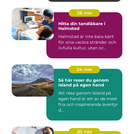
28. nov
Hitta din tandläkare i
Halmstad
Halmstad är inte bara känt
för sina vackra stränder och
livfulla kultur, utan oc...
24. nov
Så här reser du genom
Island på egen hand
Att resa genom Island på
egen hand är ett av de mest
fria och inspirerande äventyr
d...
20. nov